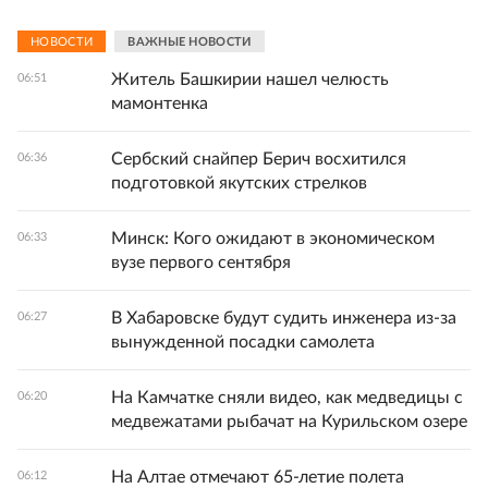
НОВОСТИ
ВАЖНЫЕ НОВОСТИ
Житель Башкирии нашел челюсть
06:51
мамонтенка
Сербский снайпер Берич восхитился
06:36
подготовкой якутских стрелков
Минск: Кого ожидают в экономическом
06:33
вузе первого сентября
В Хабаровске будут судить инженера из-за
06:27
вынужденной посадки самолета
На Камчатке сняли видео, как медведицы с
06:20
медвежатами рыбачат на Курильском озере
На Алтае отмечают 65-летие полета
06:12