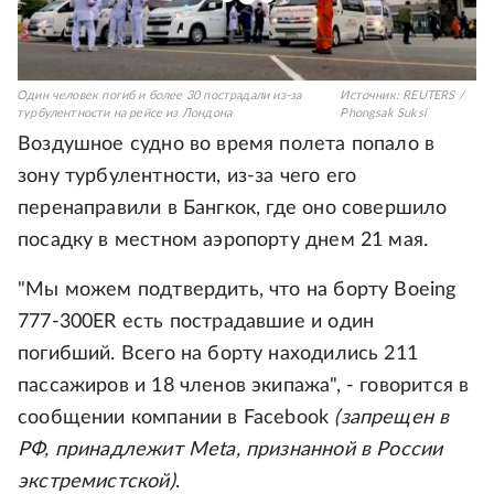
Один человек погиб и более 30 пострадали из-за
Источник:
REUTERS /
турбулентности на рейсе из Лондона
Phongsak Suksi
Воздушное судно во время полета попало в
зону турбулентности, из-за чего его
перенаправили в Бангкок, где оно совершило
посадку в местном аэропорту днем 21 мая.
"Мы можем подтвердить, что на борту Boeing
777-300ER есть пострадавшие и один
погибший. Всего на борту находились 211
пассажиров и 18 членов экипажа", - говорится в
сообщении компании в Facebook
(запрещен в
РФ, принадлежит Meta, признанной в России
экстремистской)
.