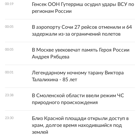
Генсек ООН Гутерриш осудил удары ВСУ по
00:19
регионам России
В аэропорту Сочи 27 рейсов отменили и 64
00:05
задержали из-за ограничений полетов
В Москве увековечат память Героя России
00:05
Андрея Рябцева
Легендарному ночному тарану Виктора
00:01
Талалихина - 85 лет
В Смоленской области ввели режим ЧС
23:38
природного происхождения
Близ Красной площади открыли доступ в
23:30
храм, долгое время находившийся под
землей