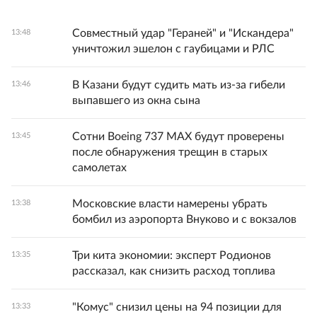
Совместный удар "Гераней" и "Искандера"
13:48
уничтожил эшелон с гаубицами и РЛС
В Казани будут судить мать из-за гибели
13:46
выпавшего из окна сына
Сотни Boeing 737 MAX будут проверены
13:45
после обнаружения трещин в старых
самолетах
Московские власти намерены убрать
13:38
бомбил из аэропорта Внуково и с вокзалов
Три кита экономии: эксперт Родионов
13:35
рассказал, как снизить расход топлива
"Комус" снизил цены на 94 позиции для
13:33