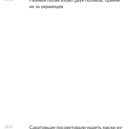
Пьяный поляк избил двух поляков, приняв
их за украинцев
Саратовцам посоветовали надеть маски из-
20:07