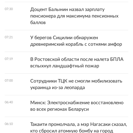
Доцент Балынин назвал зарплату
07:30
пенсионера для максимума пенсионных
баллов
У берегов Сицилии обнаружен
07:21
древнеримский корабль с сотнями амфор
В Ростовской области после налета БПЛА
07:19
вспыхнул ландшафтный пожар
Сотрудники ТЦК не смогли мобилизовать
07:00
украинца из-за леопарда
Минск: Электроснабжение восстановлено
06:40
во всех регионах Беларуси
Такаити промолчала, а мэр Нагасаки сказал,
06:10
кто сбросил атомную бомбу на город