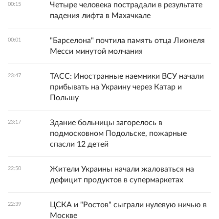
Четыре человека пострадали в результате
00:15
падения лифта в Махачкале
"Барселона" почтила память отца Лионеля
00:01
Месси минутой молчания
ТАСС: Иностранные наемники ВСУ начали
23:47
прибывать на Украину через Катар и
Польшу
Здание больницы загорелось в
23:17
подмосковном Подольске, пожарные
спасли 12 детей
Жители Украины начали жаловаться на
22:50
дефицит продуктов в супермаркетах
ЦСКА и "Ростов" сыграли нулевую ничью в
22:39
Москве