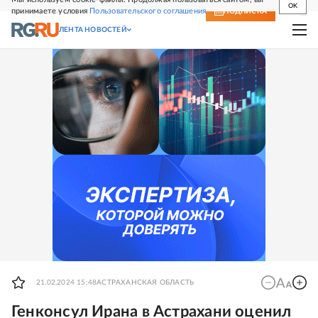
OK
принимаете условия
Пользовательского соглашения
СВЕЖИЙ НОМЕР
ПОДПИСКА
ЛЕНТА НОВОСТЕЙ
21.02.2024 15:48
АСТРАХАНСКАЯ ОБЛАСТЬ
Генконсул Ирана в Астрахани оценил