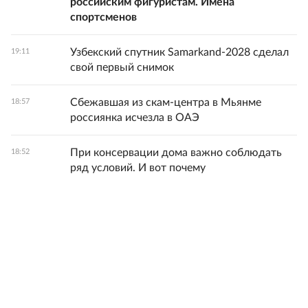
российским фигуристам. Имена
спортсменов
Узбекский спутник Samarkand-2028 сделал
19:11
свой первый снимок
Сбежавшая из скам-центра в Мьянме
18:57
россиянка исчезла в ОАЭ
При консервации дома важно соблюдать
18:52
ряд условий. И вот почему
ВС России ударили по двум судам с
18:30
оружием и имуществом для ВСУ в Черном
море
Жену иноагента Александра Невзорова
18:18
Лидию заочно арестовали на два месяца