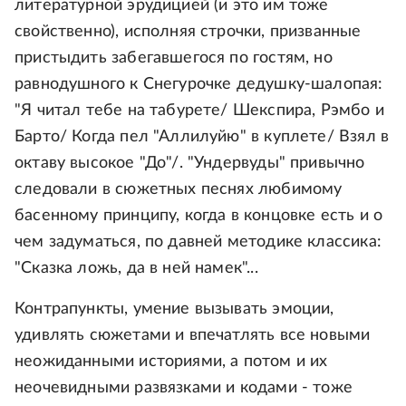
литературной эрудицией (и это им тоже
свойственно), исполняя строчки, призванные
пристыдить забегавшегося по гостям, но
равнодушного к Снегурочке дедушку-шалопая:
"Я читал тебе на табурете/ Шекспира, Рэмбо и
Барто/ Когда пел "Аллилуйю" в куплете/ Взял в
октаву высокое "До"/. "Ундервуды" привычно
следовали в сюжетных песнях любимому
басенному принципу, когда в концовке есть и о
чем задуматься, по давней методике классика:
"Сказка ложь, да в ней намек"...
Контрапункты, умение вызывать эмоции,
удивлять сюжетами и впечатлять все новыми
неожиданными историями, а потом и их
неочевидными развязками и кодами - тоже