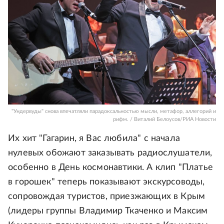
"Ундервуды" снова впечатляли парадоксальностью мысли, метафор, аллегорий и
рифм. / Виталий Белоусов/РИА Новости
Их хит "Гагарин, я Вас любила" с начала
нулевых обожают заказывать радиослушатели,
особенно в День космонавтики. А клип "Платье
в горошек" теперь показывают экскурсоводы,
сопровождая туристов, приезжающих в Крым
(лидеры группы Владимир Ткаченко и Максим