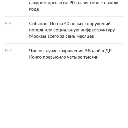
сахаром превысил 90 тысяч тонн с начала
года
Собянин: Почти 40 новых сооружений
16:45
пополнили социальную инфраструктуру
Москвы всего за семь месяцев
Число случаев заражения Эболой в ДР
16:44
Конго превысило четыре тысячи
Завершены съемки музыкальной комедии
16:42
"Артур Пирожков. Начало"
Актриса Ирина Безрукова рассказала о
16:41
первом в ее жизни переломе ноги
FT: Лидеры стран ЕС опасаются, что блок
16:38
не примет новых членов