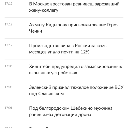
В Москве арестован ревнивец, зарезавший
17:15
жену-коллегу
Ахмату Кадырову присвоили звание Героя
17:12
Чечни
Производство вина в России за семь
17:12
месяцев упало почти на 12%
Хинштейн предупредил о замаскированных
17:06
взрывных устройствах
Зеленский признал тяжелое положение ВСУ
17:03
под Славянском
Под белгородским Шебекино мужчина
17:01
ранен из-за детонации дрона