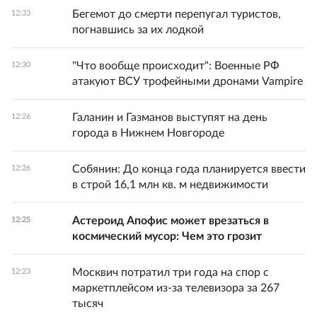
Бегемот до смерти перепугал туристов,
12:33
погнавшись за их лодкой
"Что вообще происходит": Военные РФ
12:30
атакуют ВСУ трофейными дронами Vampire
Галанин и Газманов выступят на день
12:26
города в Нижнем Новгороде
Собянин: До конца года планируется ввести
12:26
в строй 16,1 млн кв. м недвижимости
Астероид Апофис может врезаться в
12:25
космический мусор: Чем это грозит
Москвич потратил три года на спор с
12:23
маркетплейсом из-за телевизора за 267
тысяч