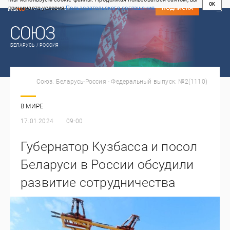
OK
принимаете условия
Пользовательского соглашения
СВЕЖИЙ НОМЕР
ПОДПИСКА
БЕЛАРУСЬ / РОССИЯ
Союз. Беларусь-Россия - Федеральный выпуск: №2(1110)
В МИРЕ
17.01.2024
09:00
Губернатор Кузбасса и посол
Беларуси в России обсудили
развитие сотрудничества