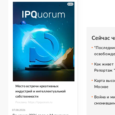
Сейчас 
"Последний
освобожде
Как живет 
Репортаж 
Карта высо
Место встречи креативных
Москве
индустрий и интеллектуальной
собственности
Война и ми
Реклама. https://ipquorum.ru
сменившим
07.08.2026