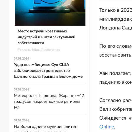
Только в 202
миллиардов ф
Лондона Сади
Место встречи креативных
индустрий и интеллектуальной
собственности
По его словам
Реклама. https://ipquorum.ru
восстановить
07.08.2026
Удар по амбициям: Суд США
заблокировал строительство
Хан полагает,
бального зала Трампа в Белом доме
падению экон
07.08.2026
Метеоролог Паршина: Жара до +42
Согласно расч
градусов накроет южные регионы
РФ
Великобритан
Ожидается, ч
07.08.2026
Online
.
На Вологодчине муниципалитет