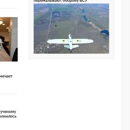
перемалывают оборону ВСУ
мечает
 ученому
олнилось