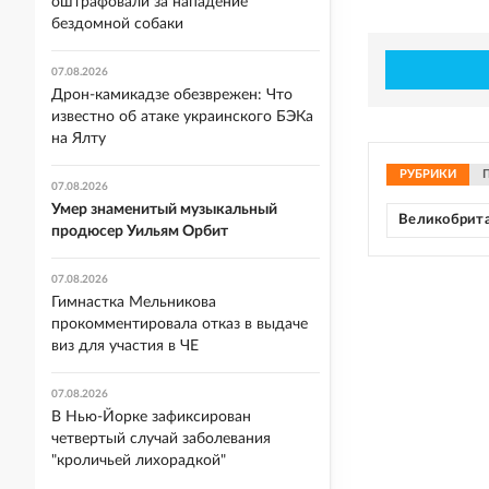
оштрафовали за нападение
бездомной собаки
07.08.2026
Дрон-камикадзе обезврежен: Что
известно об атаке украинского БЭКа
на Ялту
РУБРИКИ
07.08.2026
Умер знаменитый музыкальный
Великобрит
продюсер Уильям Орбит
07.08.2026
Гимнастка Мельникова
прокомментировала отказ в выдаче
виз для участия в ЧЕ
07.08.2026
В Нью-Йорке зафиксирован
четвертый случай заболевания
"кроличьей лихорадкой"