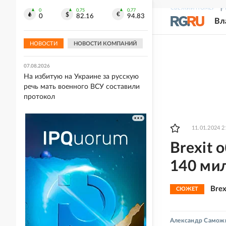
СВЕЖИЙ НОМЕР
Р
0
0.75
0.77
07.08.2026
0
82.16
94.83
Вл
Россия почти на четверть нарастила
выручку от экспорта растворимого
кофе
НОВОСТИ
НОВОСТИ КОМПАНИЙ
07.08.2026
На избитую на Украине за русскую
речь мать военного ВСУ составили
протокол
11.01.2024 2
Brexit 
140 ми
Bre
СЮЖЕТ
Александр Самож