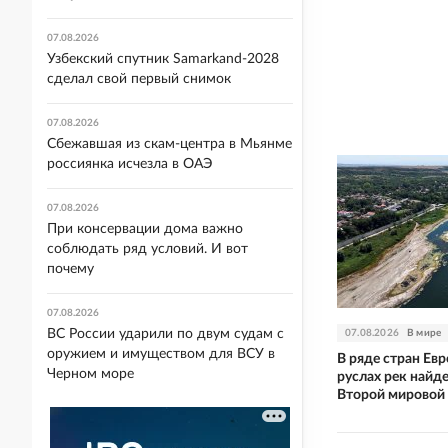
07.08.2026
Узбекский спутник Samarkand-2028
сделал свой первый снимок
07.08.2026
Сбежавшая из скам-центра в Мьянме
россиянка исчезла в ОАЭ
07.08.2026
При консервации дома важно
соблюдать ряд условий. И вот
почему
07.08.2026
ВС России ударили по двум судам с
07.08.2026
В мире
оружием и имуществом для ВСУ в
В ряде стран Ев
Черном море
руслах рек найд
Второй мировой