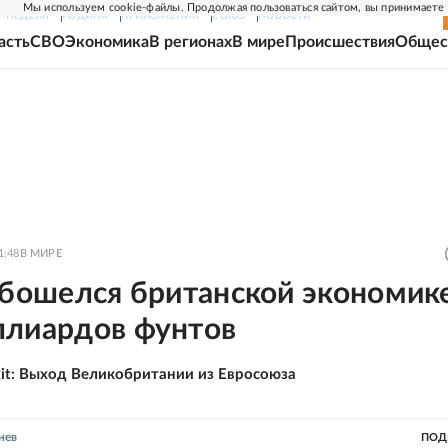
Мы используем cookie-файлы. Продолжая пользоваться сайтом, вы принимаете
Г-НЕДЕЛЯ
РОДИНА
ПРИЛОЖЕНИЯ
СОЮЗ
НОВОСТИ
асть
СВО
Экономика
В регионах
В мире
Происшествия
Общес
1:48
В МИРЕ
обошелся британской экономике
ллиардов фунтов
xit: Выход Великобритании из Евросоюза
нев
ПОД