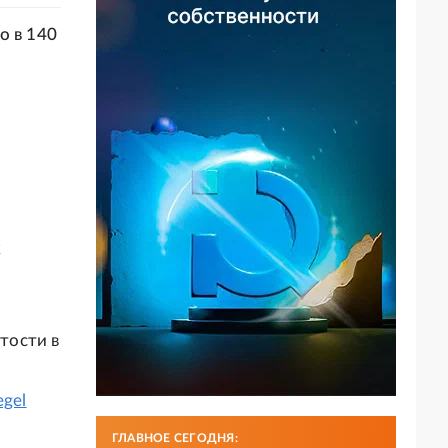
о в 140
к
ятости в
egel
ГЛАВНОЕ СЕГОДНЯ: