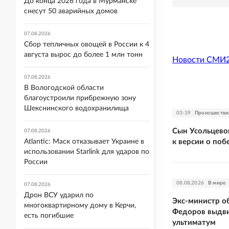
До конца 2026 года в Мурманске
снесут 50 аварийных домов
07.08.2026
Сбор тепличных овощей в России к 4
августа вырос до более 1 млн тонн
Новости СМИ
07.08.2026
В Вологодской области
благоустроили прибрежную зону
Шекснинского водохранилища
03:39
Происшестви
Сын Усольцевой
07.08.2026
к версии о поб
Atlantic: Маск отказывает Украине в
использовании Starlink для ударов по
России
08.08.2026
В мире
07.08.2026
Дрон ВСУ ударил по
Экс-министр о
многоквартирному дому в Керчи,
Федоров выдви
есть погибшие
ультиматум