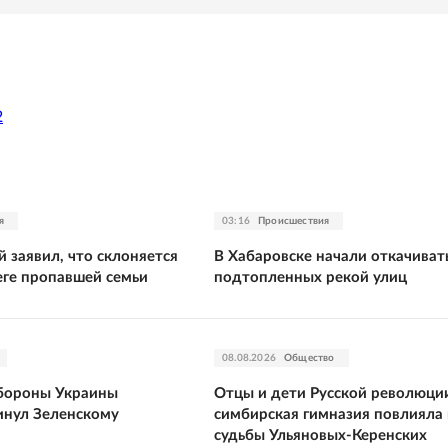
2
я
03:16
Происшествия
 заявил, что склоняется
В Хабаровске начали откачивать
еге пропавшей семьи
подтопленных рекой улиц
08.08.2026
Общество
бороны Украины
Отцы и дети Русской революции
нул Зеленскому
симбирская гимназия повлияла 
судьбы Ульяновых-Керенских