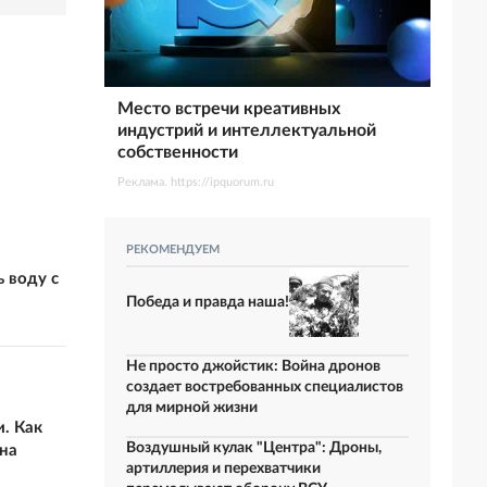
Место встречи креативных
индустрий и интеллектуальной
собственности
Реклама. https://ipquorum.ru
РЕКОМЕНДУЕМ
 воду с
Победа и правда наша!
Не просто джойстик: Война дронов
создает востребованных специалистов
для мирной жизни
. Как
Воздушный кулак "Центра": Дроны,
на
артиллерия и перехватчики