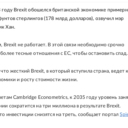
3 году Brexit обошелся британской экономике примерн
унтов стерлингов (178 млрд долларов), озвучил мэр
к Хан.
, Brexit не работает. В этой связи необходимо срочно
 более тесные отношения с ЕС, чтобы остановить спад.
 что жесткий Brexit, в который вступила страна, ведет 
омики и росту стоимости жизни.
етам Cambridge Econometrics, к 2035 году уровень зан
ии сократится на три миллиона в результате Brexit.
то инвестиции снизятся на треть, сообщает портал
Spi