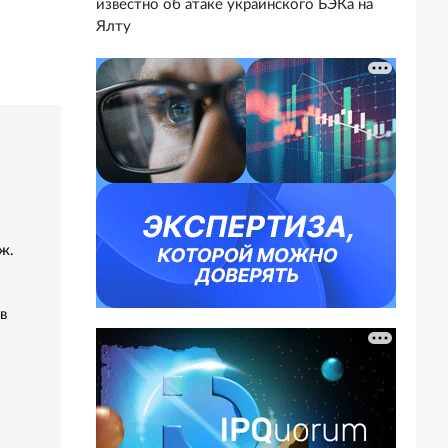
известно об атаке украинского БЭКа на
Ялту
ж.
в