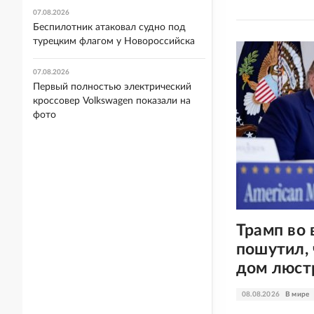
07.08.2026
Беспилотник атаковал судно под
турецким флагом у Новороссийска
07.08.2026
Первый полностью электрический
кроссовер Volkswagen показали на
фото
Трамп во 
пошутил, 
дом люстр
08.08.2026
В мире