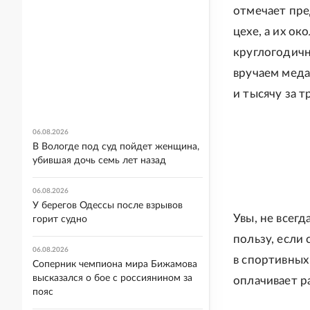
отмечает пре
цехе, а их ок
круглогодичн
вручаем меда
и тысячу за т
06.08.2026
В Вологде под суд пойдет женщина,
убившая дочь семь лет назад
06.08.2026
У берегов Одессы после взрывов
Увы, не всегд
горит судно
пользу, если 
06.08.2026
в спортивных
Соперник чемпиона мира Бижамова
высказался о бое с россиянином за
оплачивает р
пояс