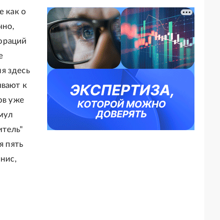
е как о
чно,
ораций
е
я здесь
ивают к
ов уже
имул
итель"
я пять
нис,