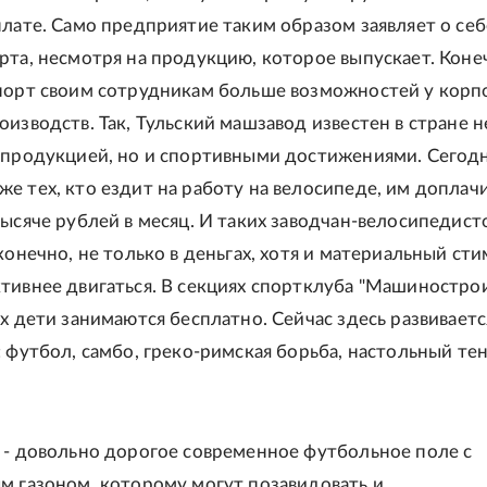
плате. Само предприятие таким образом заявляет о себ
рта, несмотря на продукцию, которое выпускает. Коне
порт своим сотрудникам больше возможностей у корп
оизводств. Так, Тульский машзавод известен в стране н
 продукцией, но и спортивными достижениями. Сегодн
е тех, кто ездит на работу на велосипеде, им доплач
тысяче рублей в месяц. И таких заводчан-велосипедист
конечно, не только в деньгах, хотя и материальный ст
тивнее двигаться. В секциях спортклуба "Машиностро
х дети занимаются бесплатно. Сейчас здесь развиваетс
: футбол, самбо, греко-римская борьба, настольный тен
 - довольно дорогое современное футбольное поле с
м газоном, которому могут позавидовать и