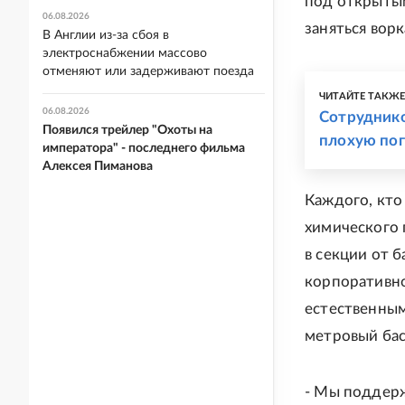
под открытым
06.08.2026
заняться вор
В Англии из-за сбоя в
электроснабжении массово
отменяют или задерживают поезда
ЧИТАЙТЕ ТАКЖ
06.08.2026
Сотруднико
Появился трейлер "Охоты на
плохую по
императора" - последнего фильма
Алексея Пиманова
Каждого, кто
химического 
в секции от б
корпоративно
естественным
метровый ба
- Мы поддерж