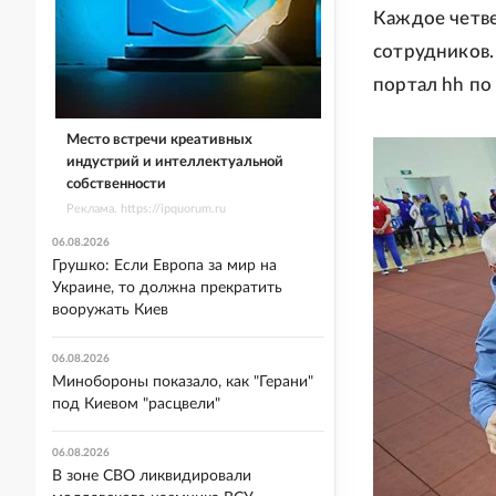
Каждое четве
сотрудников.
портал hh по 
Место встречи креативных
индустрий и интеллектуальной
собственности
Реклама. https://ipquorum.ru
06.08.2026
Грушко: Если Европа за мир на
Украине, то должна прекратить
вооружать Киев
06.08.2026
Минобороны показало, как "Герани"
под Киевом "расцвели"
06.08.2026
В зоне СВО ликвидировали