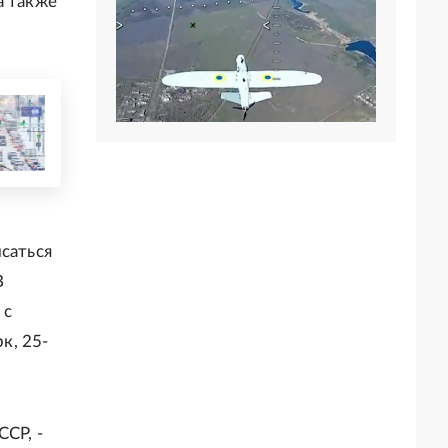
а также
саться
В
 с
к, 25-
СР, -