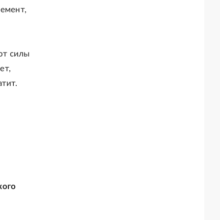
немент,
 от силы
ет,
тит.
кого