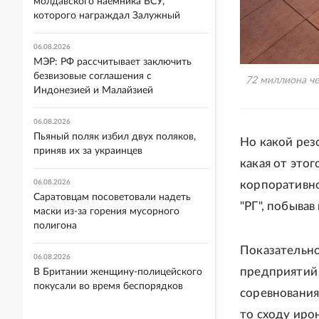
молдавского наемника ВСУ,
которого награждал Залужный
06.08.2026
МЭР: РФ рассчитывает заключить
безвизовые соглашения с
72 миллиона че
Индонезией и Малайзией
06.08.2026
Пьяный поляк избил двух поляков,
Но какой рез
приняв их за украинцев
какая от это
06.08.2026
корпоративно
Саратовцам посоветовали надеть
"РГ", побыва
маски из-за горения мусорного
полигона
Показательно
06.08.2026
предприятий 
В Британии женщину-полицейского
покусали во время беспорядков
соревнования
то сходу иро