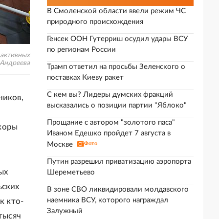
В Смоленской области ввели режим ЧС
природного происхождения
Генсек ООН Гутерриш осудил удары ВСУ
по регионам России
 активных
 Андреева
Трамп ответил на просьбы Зеленского о
поставках Киеву ракет
С кем вы? Лидеры думских фракций
ников,
высказались о позиции партии "Яблоко"
Прощание с автором "золотого паса"
коры
Иваном Едешко пройдет 7 августа в
Москве
Фото
Путин разрешил приватизацию аэропорта
ых
Шереметьево
ьских
В зоне СВО ликвидировали молдавского
наемника ВСУ, которого награждал
к кто-
Залужный
тысяч