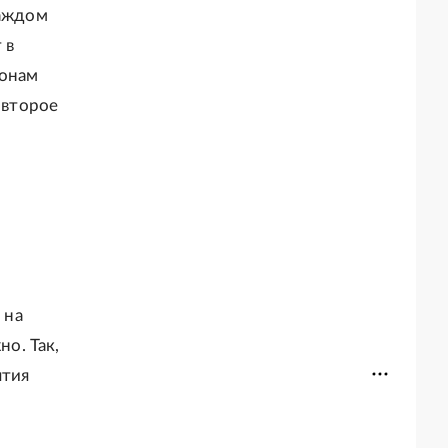
каждом
 в
ионам
 второе
 на
но. Так,
ятия