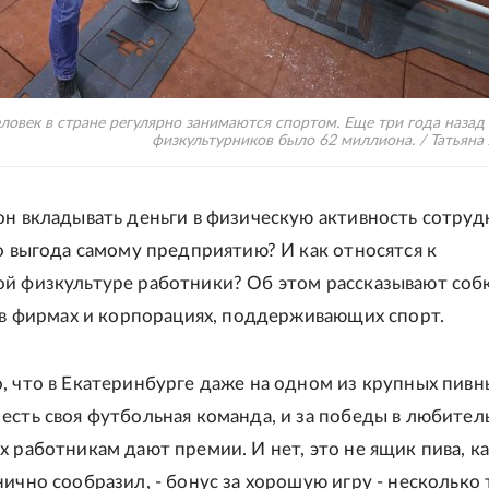
ловек в стране регулярно занимаются спортом. Еще три года назад
физкультурников было 62 миллиона. / Татьяна
он вкладывать деньги в физическую активность сотруд
го выгода самому предприятию? И как относятся к
й физкультуре работники? Об этом рассказывают соб
в в фирмах и корпорациях, поддерживающих спорт.
, что в Екатеринбурге даже на одном из крупных пивн
есть своя футбольная команда, и за победы в любител
х работникам дают премии. И нет, это не ящик пива, ка
нично сообразил, - бонус за хорошую игру - несколько 