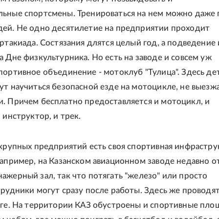
ьные спортсмены. Тренироваться на нем можно даже 
ей. Не одно десятилетие на предприятии проходит
артакиада. Состязания длятся целый год, а подведение
а Дне физкультурника. Но есть на заводе и совсем уж
портивное объединение - мотоклуб "Тулица". Здесь де
ут научиться безопасной езде на мотоцикле, не выезжа
. Причем бесплатно предоставляется и мотоцикл, и
 инструктор, и трек.
 крупных предприятий есть своя спортивная инфрастру
Например, на Казанском авиационном заводе недавно 
ажерный зал, так что потягать "железо" или просто
трудники могут сразу после работы. Здесь же проводя
оге. На территории КАЗ обустроены и спортивные пл