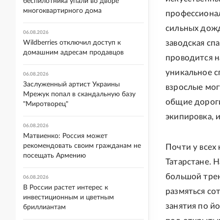
беспилотника упали во дворе
многоквартирного дома
профессионал
сильных дожд
06.08.2026
заводская сп
Wildberries отключил доступ к
домашним адресам продавцов
проводится н
уникальное с
06.08.2026
Заслуженный артист Украины
взрослые мог
Мрежук попал в скандальную базу
общие дороги
"Миротворец"
экипировка, и
06.08.2026
Матвиенко: Россия может
рекомендовать своим гражданам не
Почти у всех
посещать Армению
Татарстане. 
большой трен
06.08.2026
В России растет интерес к
размяться со
инвестиционным и цветным
занятия по й
бриллиантам