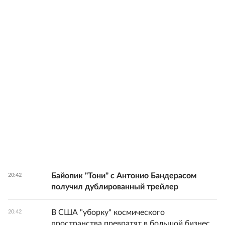
Байопик "Тони" с Антонио Бандерасом
20:42
получил дублированный трейлер
В США "уборку" космического
20:42
пространства превратят в большой бизнес