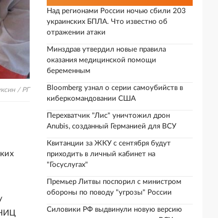
Над регионами России ночью сбили 203
украинских БПЛА. Что известно об
отражении атаки
Минздрав утвердил новые правила
оказания медицинской помощи
беременным
Bloomberg узнал о серии самоубийств в
ксин / РГ
киберкомандовании США
Перехватчик "Лис" уничтожил дрон
Anubis, созданный Германией для ВСУ
Квитанции за ЖКУ с сентября будут
ких
приходить в личный кабинет на
"Госуслугах"
Премьер Литвы поспорил с министром
обороны по поводу "угрозы" России
у
Силовики РФ выдвинули новую версию
 НИЦ