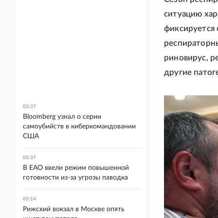
ситуацию хар
фиксируется 
респираторны
риновирус, р
другие патог
03:37
Bloomberg узнал о серии
самоубийств в киберкомандовании
США
03:37
В ЕАО ввели режим повышенной
готовности из-за угрозы паводка
03:14
Рижский вокзал в Москве опять