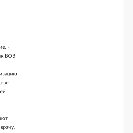
е, -
ик ВОЗ
низацию
дозе
лей
ают
врачу,