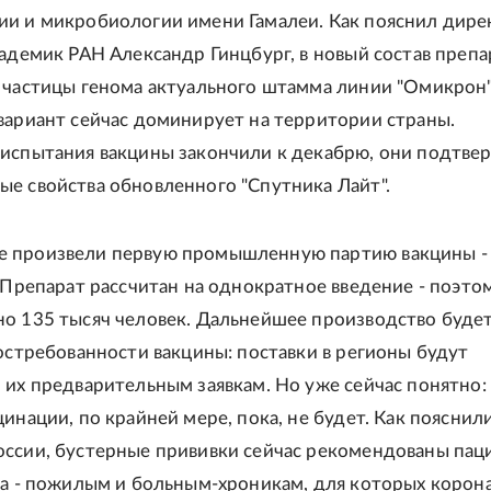
и и микробиологии имени Гамалеи. Как пояснил дире
кадемик РАН Александр Гинцбург, в новый состав препа
 частицы генома актуального штамма линии "Омикрон"
вариант сейчас доминирует на территории страны.
испытания вакцины закончили к декабрю, они подтве
е свойства обновленного "Спутника Лайт".
 произвели первую промышленную партию вакцины -
. Препарат рассчитан на однократное введение - поэто
о 135 тысяч человек. Дальнейшее производство буде
востребованности вакцины: поставки в регионы будут
 их предварительным заявкам. Но уже сейчас понятно:
инации, по крайней мере, пока, не будет. Как пояснили
ссии, бустерные прививки сейчас рекомендованы пац
ка - пожилым и больным-хроникам, для которых корон