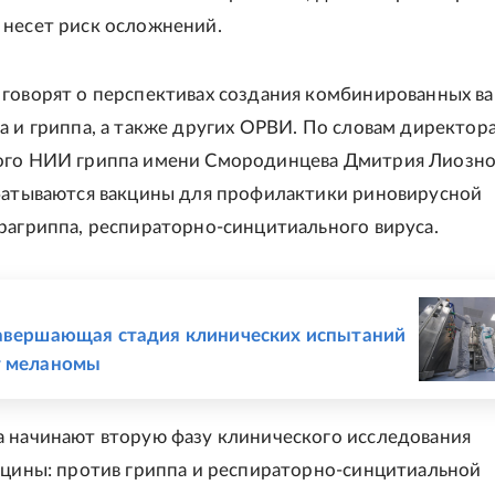
несет риск осложнений.
говорят о перспективах создания комбинированных ва
а и гриппа, а также других ОРВИ. По словам директора
ого НИИ гриппа имени Смородинцева Дмитрия Лиозно
батываются вакцины для профилактики риновирусной
рагриппа, респираторно-синцитиального вируса.
Е
авершающая стадия клинических испытаний
т меланомы
 начинают вторую фазу клинического исследования
кцины: против гриппа и респираторно-синцитиальной