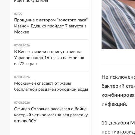
ищет покупателя
03:00
Прощание с автором "золотого паса"
Иваном Едешко пройдет 7 августа в
Москве
07.08.2026
В Киеве заявили о присутствии на
Украине около 16 тысяч наемников
из 72 стран
Не исключено
07.08.2026
Москвичей спасают от жары
бактерий ста
бесплатной раздачей холодной воды
комбинирова
07.08.2026
инфекций.
Офицер Соловьев рассказал о бойце,
который четыре месяца вел разведку
в тылу ВСУ
11 декабря М
против ковид