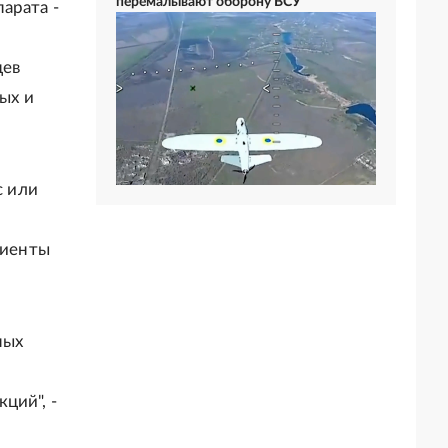
перемалывают оборону ВСУ
арата -
цев
ых и
с или
циенты
ных
ций", -