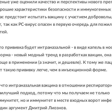
еные уже оценили качество и перспективы нового преп
орошие характеристики безопасности и иммуногенных
час предстоит испытать вакцину с участием доброволь
т, так как РС-вирус опасен в первую очередь для пожил
тей.
о прививка будет интраназальной - в виде капель в но
 форма - новый модный тренд в разработках вакцин, она
още в применении (а значит, и дешевле). К тому же па
 такую прививку легче, чем в инъекционной форме.
 что интраназальная вакцина в отношении респиратор
аилучший подход, потому что мы получаем не только
мунитет, но и иммунитет в месте входных ворот инфек
дин аргумент Дмитрий Лиознов.