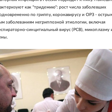
актеризуют как "тридемию": рост числа заболевших
одновременно по гриппу, коронавирусу и ОРЗ - остры
м заболеваниям негриппозной этиологии, включая
еспираторно-синцитиальный вирус (РСВ), микоплазму 
ены.