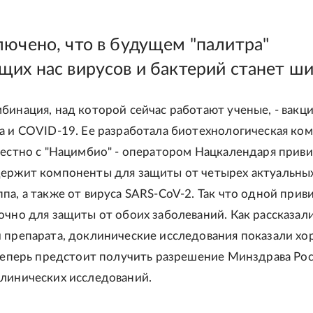
лючено, что в будущем "палитра"
щих нас вирусов и бактерий станет ш
бинация, над которой сейчас работают ученые, - вакц
а и COVID-19. Ее разработала биотехнологическая ко
местно с "Нацимбио" - оператором Нацкалендаря приви
ержит компоненты для защиты от четырех актуальны
па, а также от вируса SARS-CoV-2. Так что одной прив
очно для защиты от обоих заболеваний. Как рассказали
 препарата, доклинические исследования показали х
 теперь предстоит получить разрешение Минздрава Рос
линических исследований.