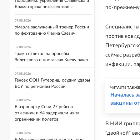
Порошенко укрепления Славянска и
Краматорска неэффективны
по-прежнему 
07.08.2026
Специалисты 
Умерла заслуженный тренер России
по фехтованию Фаина Саевич
против ковид
Петербургск
07.08.2026
Трамп ответил на просьбы
сейчас разра
Зеленского о поставках Киеву ракет
инфекции, па
07.08.2026
Генсек ООН Гутерриш осудил удары
ВСУ по регионам России
ЧИТАЙТЕ ТАКЖ
Началась з
07.08.2026
вакцины о
В аэропорту Сочи 27 рейсов
отменили и 64 задержали из-за
ограничений полетов
В НИИ гриппа
"двойной" ва
07.08.2026
В Москве увековечат память Героя