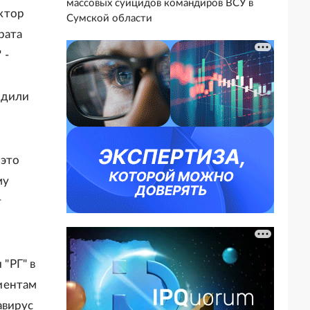
массовых суицидов командиров ВСУ в
ктор
Сумской области
рата
 -
рдили
 это
му
т
 "РГ" в
иентам
авирус