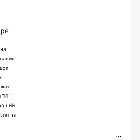
ире
ина
мпания
вок.
х
ивки
 "РГ"
ороший
сии на