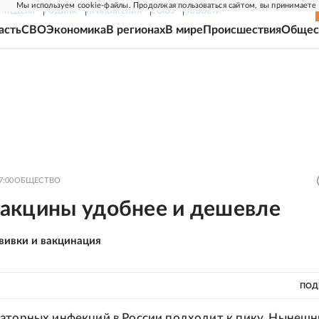
Мы используем cookie-файлы. Продолжая пользоваться сайтом, вы принимаете
Г-НЕДЕЛЯ
РОДИНА
ПРИЛОЖЕНИЯ
СОЮЗ
НОВОСТИ
асть
СВО
Экономика
В регионах
В мире
Происшествия
Общес
7:00
ОБЩЕСТВО
акцины удобнее и дешевле
вивки и вакцинация
ПОД
раторных инфекций в России подходит к пику. Нынеш