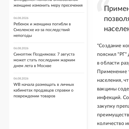
женщине изменить меру пресечения
Примен
позвол
06.08.2026
Ребенок и женщина погибли в
населе
Смоленске из-за последствий
непогоды
"Создание ко
06.08.2026
пояснил "РГ"
Синоптик Позднякова: 7 августа
может стать последним жарким
в области ра
днем лета в Москве
Применение т
06.08.2026
населения, ч
WB начала размещать в личных
вакцины соде
кабинетах продавцов справки о
повреждении товаров
инфекций. Со
закупку преп
преимуществ
количество и