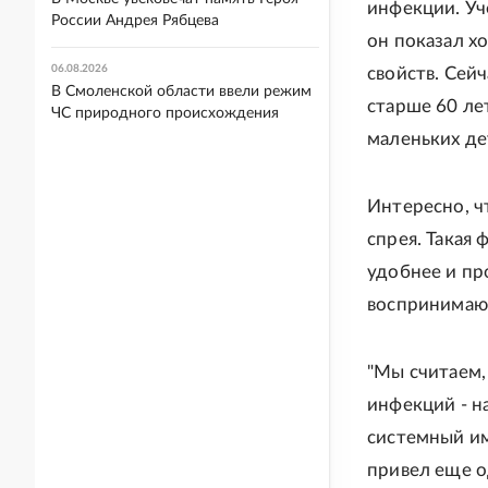
инфекции. Уч
России Андрея Рябцева
он показал х
06.08.2026
свойств. Сей
В Смоленской области ввели режим
старше 60 ле
ЧС природного происхождения
маленьких де
Интересно, чт
спрея. Такая
удобнее и пр
воспринимают
"Мы считаем,
инфекций - н
системный им
привел еще о