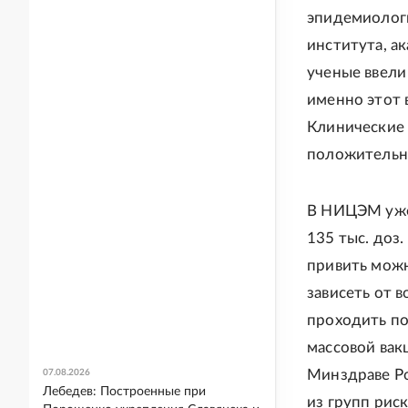
эпидемиологи
института, а
ученые ввели
именно этот 
Клинические 
положительны
В НИЦЭМ уже
135 тыс. доз
привить можн
зависеть от 
проходить по
массовой вакц
Минздраве Ро
07.08.2026
Лебедев: Построенные при
из групп рис