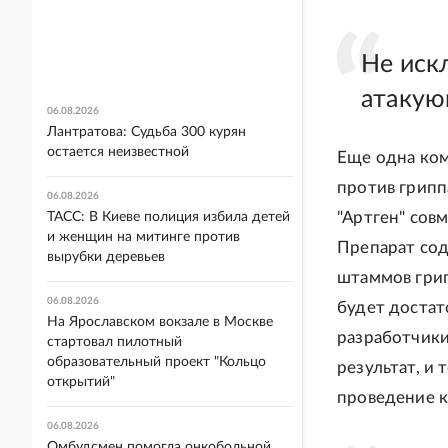
Не иск
атакую
06.08.2026
Лантратова: Судьба 300 курян
остается неизвестной
Еще одна ком
против грипп
06.08.2026
"Артген" сов
ТАСС: В Киеве полиция избила детей
и женщин на митинге против
Препарат сод
вырубки деревьев
штаммов грип
06.08.2026
будет достат
На Ярославском вокзале в Москве
разработчики
стартовал пилотный
образовательный проект "Кольцо
результат, и
открытий"
проведение к
06.08.2026
Омбудсмен помогла онкобольной