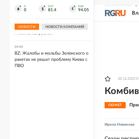
"похищения" из учебки
СВЕЖИЙ НОМЕР
Р
0
0.47
0.86
0
81.4
94.05
Вл
04:34
В Приморье пенсионерка отдала
мошенникам более девяти
НОВОСТИ
НОВОСТИ КОМПАНИЙ
миллионов рублей
04:00
BZ: Жалобы и мольбы Зеленского о
ракетах не решат проблему Киева с
ПВО
20.12.2023 0
Комбив
При
СЮЖЕТ
Ирина Невинная
Сезон респи