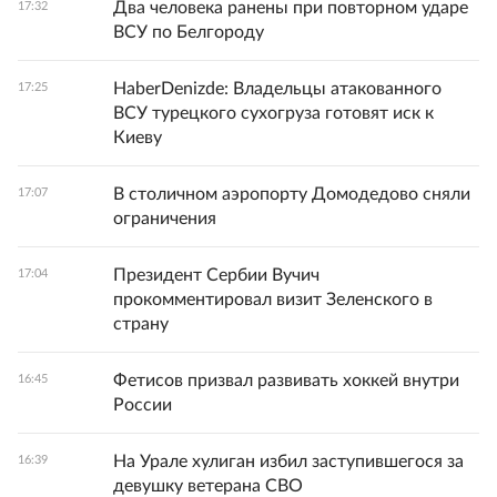
Два человека ранены при повторном ударе
17:32
ВСУ по Белгороду
HaberDenizde: Владельцы атакованного
17:25
ВСУ турецкого сухогруза готовят иск к
Киеву
В столичном аэропорту Домодедово сняли
17:07
ограничения
Президент Сербии Вучич
17:04
прокомментировал визит Зеленского в
страну
Фетисов призвал развивать хоккей внутри
16:45
России
На Урале хулиган избил заступившегося за
16:39
девушку ветерана СВО