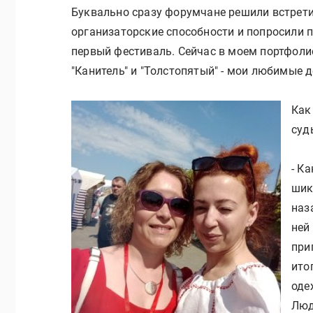
Буквально сразу форумчане решили встрет
организаторские способности и попросили 
первый фестиваль. Сейчас в моем портфоли
"Канитель" и "Толстопятый" - мои любимые 
Как
суд
- К
шик
наз
ней
при
ито
оде
Люд