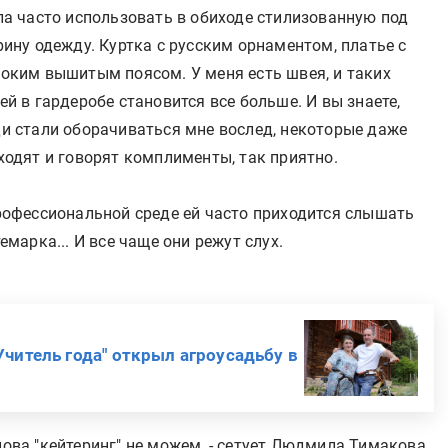
ла часто использовать в обиходе стилизованную под
рину одежду. Куртка с русским орнаментом, платье с
оким вышитым поясом. У меня есть швея, и таких
ей в гардеробе становится все больше. И вы знаете,
и стали оборачиваться мне вослед, некоторые даже
ходят и говорят комплименты, так приятно.
рофессиональной среде ей часто приходится слышать
емарка... И все чаще они режут слух.
Учитель года" открыл агроусадьбу в
лова "кейтеринг" не можем, - сетует Людмила Тимакова,