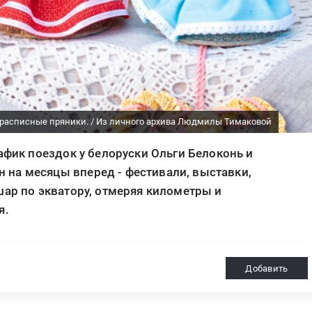
, расписные пряники. / Из личного архива Людмилы Тимаковой
афик поездок у белоруски Ольги Белоконь и
на месяцы вперед - фестивали, выставки,
шар по экватору, отмеряя километры и
я.
Добавить