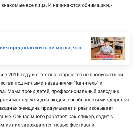
г знакомые все лица. И начинаются обнимашки, -
ович предположить не могла, что
 в 2016 году и с тех пор стараются не пропускать ни
чества под милыми названиями "Канитель" и
ва. Мама троих детей, профессиональный заводчик
арной мастерской для людей с особенностями здоровья
 заводная женщина придумывает и реализовывает
ные. Сейчас много работает как спикер, ездит с
ом из них зарождаются новые фестивали.