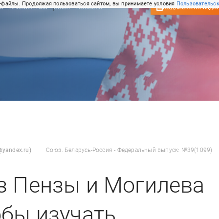
-файлы. Продолжая пользоваться сайтом, вы принимаете условия
Пользовательск
А
ПРИЛОЖЕНИЯ
СОЮЗ
НОВОСТИ
ПОДПИСКА
НА ИЗДА
yandex.ru)
Союз. Беларусь-Россия - Федеральный выпуск: №39(1099)
з Пензы и Могилева
обы изучать