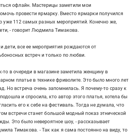
иться офлайн. Мастерицы заметили мои
помочь провести ярмарку. Вместо ярмарки получился
о уже 112 самых разных мероприятий. Конечно же,
дети, - говорит Людмила Тимакова.
 и дети, все ее мероприятия рождаются от
ьбоносных встреч и только по любви.
ак-то в очереди в магазине заметила женщину в
арном платье в технике фриволите. Это было много лет
ад. Но встреча очень запомнилась. Я почему-то сразу к
 подошла и спросила, кто автор этого платья, хотела бы
гласить его к себе на фестиваль. Тогда не думала, что
гом встречи станет большой модный показ этнической
жды. Это было невероятное шоу, - рассказывает
мила Тимакова. - Так как я сама постоянно на виду, то