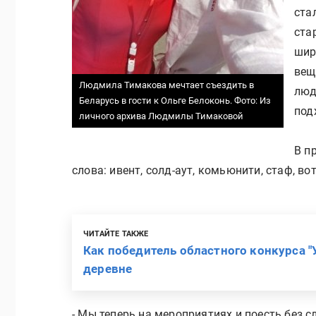
ста
ста
шир
вещ
Людмила Тимакова мечтает съездить в
люд
Беларусь в гости к Ольге Белоконь.
Фото: Из
под
личного архива Людмилы Тимаковой
В п
слова: ивент, солд-аут, комьюнити, стаф, вот
ЧИТАЙТЕ ТАКЖЕ
Как победитель областного конкурса "
деревне
- Мы теперь на мероприятиях и поесть без с