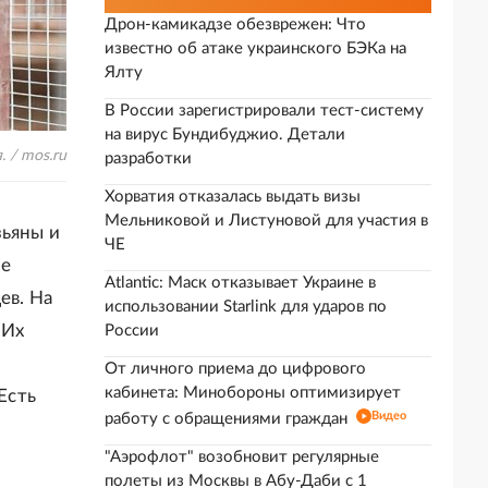
Дрон-камикадзе обезврежен: Что
известно об атаке украинского БЭКа на
Ялту
В России зарегистрировали тест-систему
на вирус Бундибуджио. Детали
 / mos.ru
разработки
Хорватия отказалась выдать визы
Мельниковой и Листуновой для участия в
зьяны и
ЧЕ
не
Atlantic: Маск отказывает Украине в
ев. На
использовании Starlink для ударов по
 Их
России
От личного приема до цифрового
кабинета: Минобороны оптимизирует
Есть
Видео
работу с обращениями граждан
"Аэрофлот" возобновит регулярные
полеты из Москвы в Абу-Даби с 1