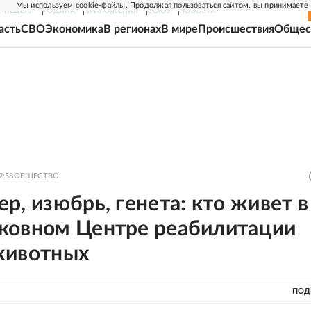
Мы используем cookie-файлы. Продолжая пользоваться сайтом, вы принимаете
Г-НЕДЕЛЯ
РОДИНА
ПРИЛОЖЕНИЯ
СОЮЗ
НОВОСТИ
асть
СВО
Экономика
В регионах
В мире
Происшествия
Общес
2:58
ОБЩЕСТВО
р, изюбрь, генета: кто живет в
ковном Центре реабилитации
животных
ПОД