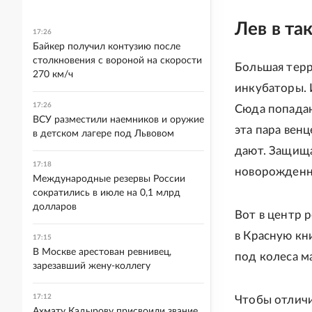
Лев в та
17:26
Байкер получил контузию после
столкновения с вороной на скорости
Большая терр
270 км/ч
инкубаторы. 
17:26
Сюда попадаю
ВСУ разместили наемников и оружие
эта пара вен
в детском лагере под Львовом
дают. Защища
17:18
новорожденно
Международные резервы России
сократились в июле на 0,1 млрд
долларов
Вот в центр 
в Красную кн
17:15
В Москве арестован ревнивец,
под колеса м
зарезавший жену-коллегу
17:12
Чтобы отличи
Ахмату Кадырову присвоили звание