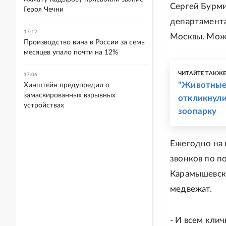
Сергей Бурми
Героя Чечни
департамент
17:12
Москвы. Можн
Производство вина в России за семь
месяцев упало почти на 12%
ЧИТАЙТЕ ТАКЖ
17:06
"Животные 
Хинштейн предупредил о
замаскированных взрывных
откликнули
устройствах
зоопарку
Ежегодно на 
звонков по п
Карамышевско
медвежат.
- И всем кли