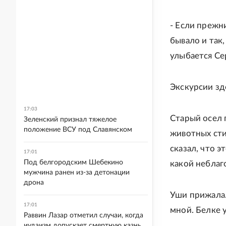
- Если прежн
бывало и так,
улыбается Се
Экскурсии зд
17:03
Старый осел 
Зеленский признал тяжелое
положение ВСУ под Славянском
животных сти
сказал, что э
17:01
Под белгородским Шебекино
какой неблаг
мужчина ранен из-за детонации
дрона
Уши прижала.
17:01
мной. Белке у
Раввин Лазар отметил случаи, когда
иудаизм допускает смертную казнь