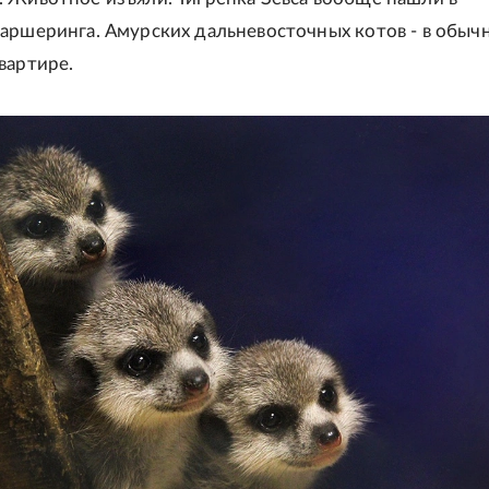
аршеринга. Амурских дальневосточных котов - в обыч
вартире.