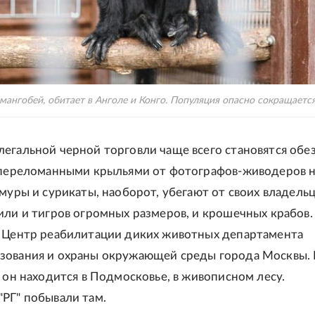
мангобей, обитает в Анголе и Конго. Популяция опасно сокращается.
егальной черной торговли чаще всего становятся обе
 переломанными крыльями от фотографов-живодеров 
емуры и сурикаты, наоборот, убегают от своих владельц
или и тигров огромных размеров, и крошечных крабов.
 Центр реабилитации диких животных департамента
ования и охраны окружающей среды города Москвы. 
- он находится в Подмосковье, в живописном лесу.
РГ" побывали там.