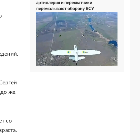
артиллерия и перехватчики
перемалывают оборону ВСУ
о
-
ждений.
 Сергей
адо же,
ет со
зраста.