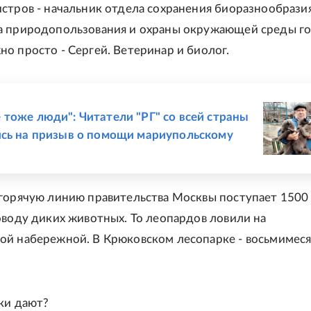
стров - начальник отдела сохранения биоразнообрази
а природопользования и охраны окружающей среды г
о просто - Сергей. Ветеринар и биолог.
Е
тоже люди": Читатели "РГ" со всей страны
сь на призыв о помощи мариупольскому
горячую линию правительства Москвы поступает 1500
оводу диких животных. То леопардов ловили на
й набережной. В Крюковском лесопарке - восьмимес
чки дают?