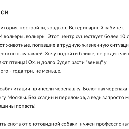
кси
итория, постройки, хоздвор. Ветеринарный кабинет,
И вольеры, вольеры. Этот центр существует более 10 л
т животные, попавшие в трудную жизненную ситуаци
ценосных журавлей. Хочу подойти ближе, но родители 
ют птенца! Ох, и долго будет расти "венец" у
го - года три, не меньше.
реабилитации принесли черепашку. Болотная черепаха
игу Москвы. Без ссадин и переломов, а ведь запросто м
ашины попасть!
ть енота от енотовидной собаки, нужен профессионал