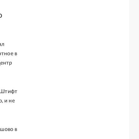
о
ил
отное в
центр
. Штифт
, и не
ешово в