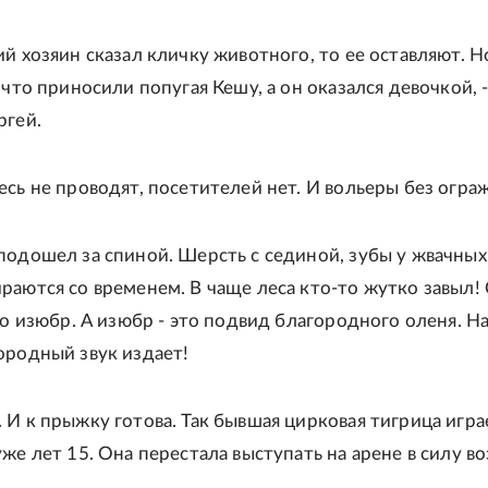
ий хозяин сказал кличку животного, то ее оставляют. Н
 что приносили попугая Кешу, а он оказался девочкой, 
ргей.
есь не проводят, посетителей нет. И вольеры без огра
подошел за спиной. Шерсть с сединой, зубы у жвачных
раются со временем. В чаще леса кто-то жутко завыл!
то изюбр. А изюбр - это подвид благородного оленя. Н
ородный звук издает!
 И к прыжку готова. Так бывшая цирковая тигрица игра
же лет 15. Она перестала выступать на арене в силу во