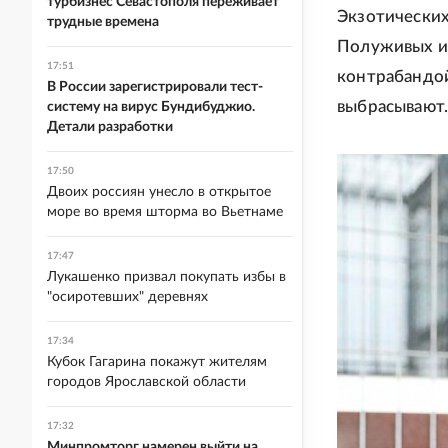
турбизнес Севастополя переживает
Экзотических
трудные времена
Полуживых и 
17:51
контрабандо
В России зарегистрировали тест-
выбрасывают.
систему на вирус Бундибуджио.
Детали разработки
17:50
Двоих россиян унесло в открытое
море во время шторма во Вьетнаме
17:47
Лукашенко призвал покупать избы в
"осиротевших" деревнях
17:34
Кубок Гагарина покажут жителям
городов Ярославской области
17:32
Минпромторг намерен выйти на