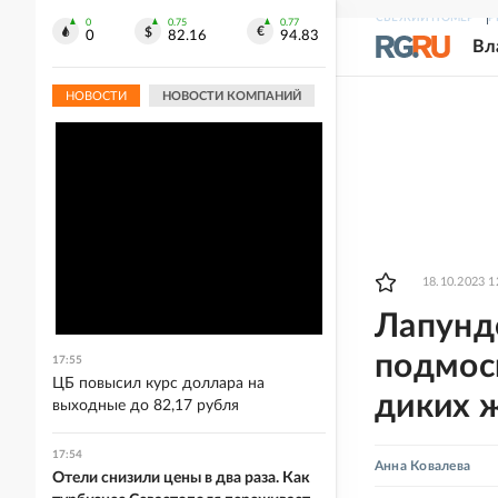
СВЕЖИЙ НОМЕР
Р
0
0.75
0.77
0
82.16
94.83
Вл
НОВОСТИ
НОВОСТИ КОМПАНИЙ
18.10.2023 1
Лапунде
подмос
17:55
ЦБ повысил курс доллара на
диких 
выходные до 82,17 рубля
17:54
Анна Ковалева
Отели снизили цены в два раза. Как