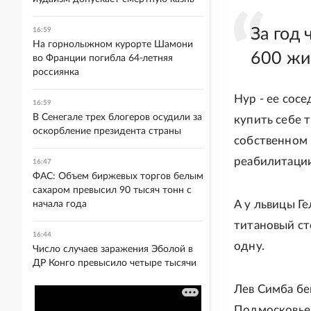
За год
16:59
На горнолыжном курорте Шамони
600 жи
во Франции погибла 64-летняя
россиянка
Нур - ее сосе
16:59
В Сенегале трех блогеров осудили за
купить себе 
оскорбление президента страны
собственном 
реабилитации
16:47
ФАС: Объем биржевых торгов белым
сахаром превысил 90 тысяч тонн с
А у львицы Г
начала года
титановый ст
16:44
одну.
Число случаев заражения Эболой в
ДР Конго превысило четыре тысячи
Лев Симба бег
Подмосковье.