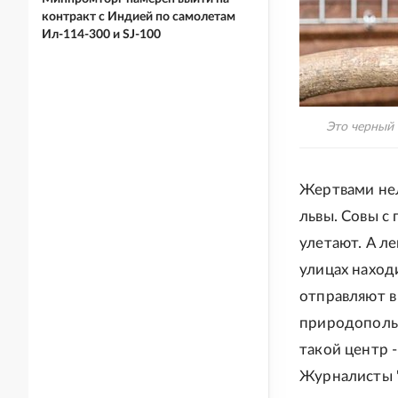
контракт с Индией по самолетам
Ил-114-300 и SJ-100
Это черный 
Жертвами нел
львы. Совы с
улетают. А л
улицах наход
отправляют в
природопольз
такой центр 
Журналисты "