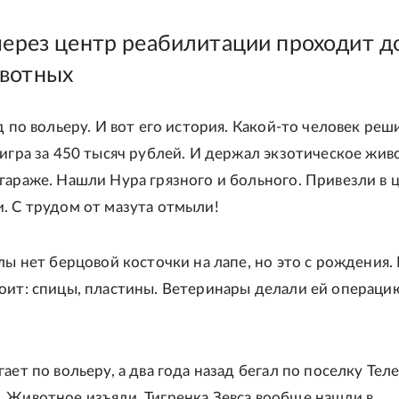
 через центр реабилитации проходит д
вотных
д по вольеру. И вот его история. Какой-то человек реш
тигра за 450 тысяч рублей. И держал экзотическое жив
гараже. Нашли Нура грязного и больного. Привезли в 
. С трудом от мазута отмыли!
елы нет берцовой косточки на лапе, но это с рождения
оит: спицы, пластины. Ветеринары делали ей операцию
ает по вольеру, а два года назад бегал по поселку Тел
 Животное изъяли. Тигренка Зевса вообще нашли в