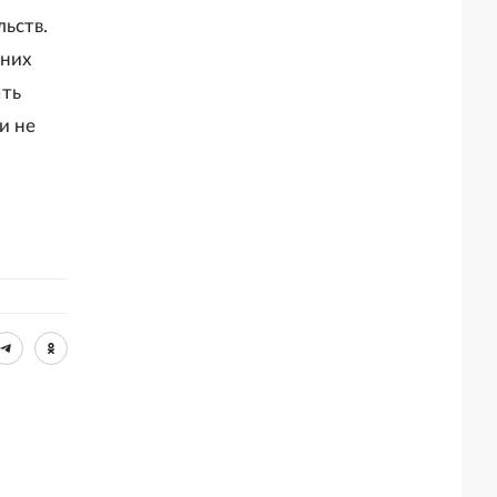
ьств.
 них
ыть
и не