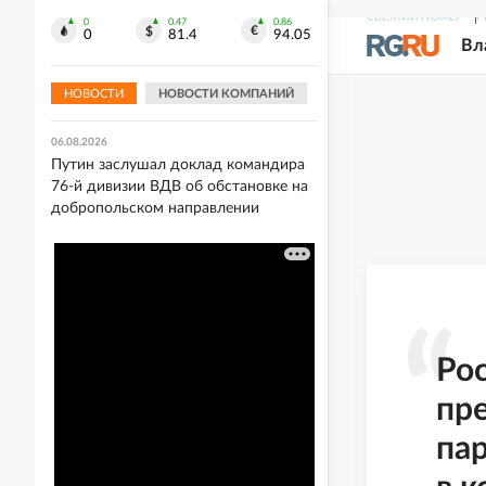
Европы в прыжках с вышки
СВЕЖИЙ НОМЕР
Р
0
0.47
0.86
0
81.4
94.05
Вл
06.08.2026
Акулу заметили в 36 километрах от
Владивостока
НОВОСТИ
НОВОСТИ КОМПАНИЙ
06.08.2026
Путин заслушал доклад командира
76-й дивизии ВДВ об обстановке на
добропольском направлении
Ро
пр
пар