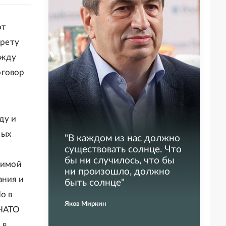
от
прету
ежду
оговор
ду и
ных
"
В каждом из нас должно
существовать солнце. Что
бы ни случилось, что бы
пимой
ни произошло, должно
ания и
быть солнце
"
о в
Яков Миркин
 НАТО
 в