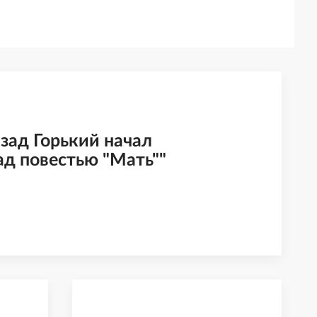
азад Горький начал
ад повестью "Мать""