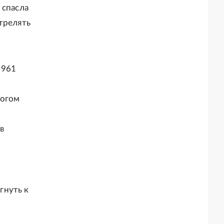
 спасла
трелять
1961
ногом
в
гнуть к