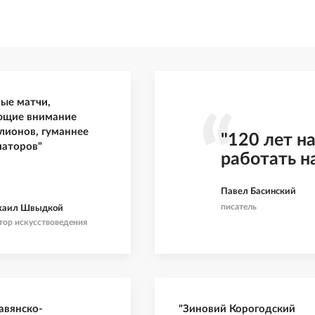
ые матчи,
ющие внимание
лионов, гуманнее
"120 лет н
иаторов"
работать н
Павел Басинский
писатель
хаил Швыдкой
тор искусствоведения
авянско-
"Зиновий Корогодский