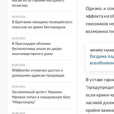
маски из-за горения мусорного
полигона
Однако, к с
эффекта на о
06.08.2026
В Британии женщину-полицейского
союзников не 
покусали во время беспорядков
возможности 
06.08.2026
В Краснодаре обломки
беспилотника упали во дворе
ЧИТАЙТЕ ТАКЖ
многоквартирного дома
Госдума по
всеобъемл
06.08.2026
Wildberries отключил доступ к
домашним адресам продавцов
В уставе гар
"предупредит
06.08.2026
Заслуженный артист Украины
если крики ча
Мрежук попал в скандальную базу
"Миротворец"
часовой долж
крайне важна
06.08.2026