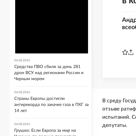
в к
Андр
всео
06.08.2026
Средства ПВО сбили за день 281
дрон ВСУ над регионами России и
Черным морем
06.08.2026
Страны Европы достигли
В среду Госу
антирекорда по закачке газа в ПХГ за
отзыве рати
14 лет
испытаний. С
06.08.2026
депутаты.
Грушко: Если Европа за мир на