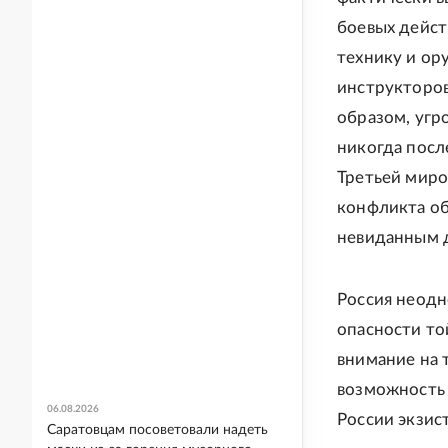
боевых дейст
технику и ор
инструкторов
образом, угр
никогда посл
Третьей миро
конфликта об
невиданным 
Россия неодн
опасности то
внимание на 
возможность 
06.08.2026
России экзис
Саратовцам посоветовали надеть