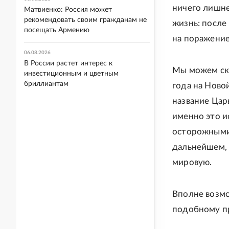
ничего лишне
Матвиенко: Россия может
рекомендовать своим гражданам не
жизнь: после
посещать Армению
на поражение
06.08.2026
В России растет интерес к
Мы можем ска
инвестиционным и цветным
бриллиантам
года на Ново
название Цар
именно это и
осторожными 
дальнейшем, 
мировую.
Вполне возмо
подобному п