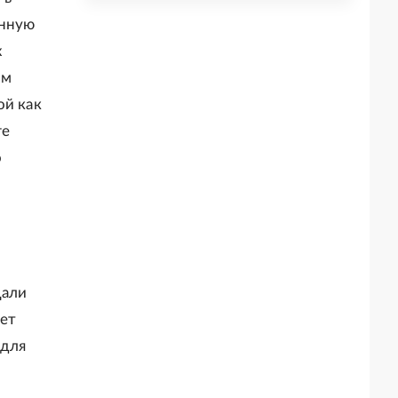
енную
х
им
ой как
ге
о
щали
ает
 для