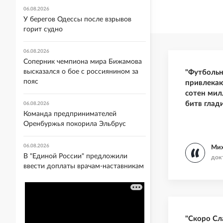
06.08.2026
У берегов Одессы после взрывов
горит судно
06.08.2026
Соперник чемпиона мира Бижамова
высказался о бое с россиянином за
"Футбольн
пояс
привлека
сотен мил
битв глад
06.08.2026
Команда предпринимателей
Оренбуржья покорила Эльбрус
06.08.2026
Ми
В "Единой России" предложили
док
ввести доплаты врачам-наставникам
"Скоро Сл