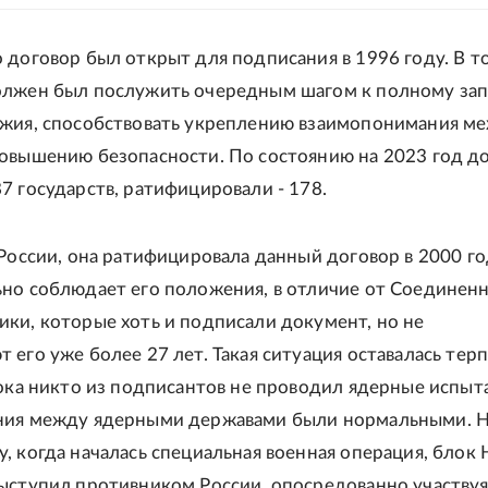
 договор был открыт для подписания в 1996 году. В т
олжен был послужить очередным шагом к полному за
жия, способствовать укреплению взаимопонимания м
овышению безопасности. По состоянию на 2023 год д
7 государств, ратифицировали - 178.
 России, она ратифицировала данный договор в 2000 го
но соблюдает его положения, в отличие от Соединен
ки, которые хоть и подписали документ, но не
 его уже более 27 лет. Такая ситуация оставалась тер
пока никто из подписантов не проводил ядерные испыт
ния между ядерными державами были нормальными. Н
, когда началась специальная военная операция, блок
ыступил противником России, опосредованно участвуя