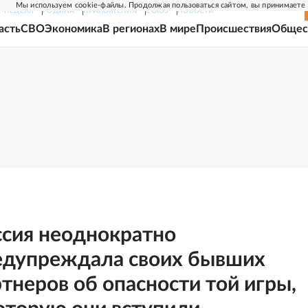
Мы используем cookie-файлы. Продолжая пользоваться сайтом, вы принимаете
Г-НЕДЕЛЯ
РОДИНА
ПРИЛОЖЕНИЯ
СОЮЗ
НОВОСТИ
асть
СВО
Экономика
В регионах
В мире
Происшествия
Общес
ссия неоднократно
едупреждала своих бывших
тнеров об опасности той игры,