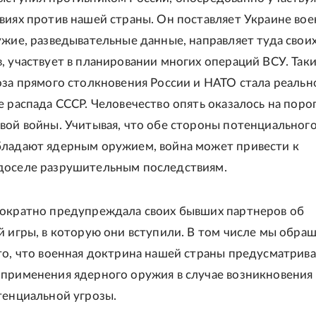
виях против нашей страны. Он поставляет Украине во
ужие, разведывательные данные, направляет туда свои
, участвует в планировании многих операций ВСУ. Так
оза прямого столкновения России и НАТО стала реальн
е распада СССР. Человечество опять оказалось на поро
вой войны. Учитывая, что обе стороны потенциальног
ладают ядерным оружием, война может привести к
доселе разрушительным последствиям.
ократно предупреждала своих бывших партнеров об
й игры, в которую они вступили. В том числе мы обра
то, что военная доктрина нашей страны предусматрив
применения ядерного оружия в случае возникновения
тенциальной угрозы.