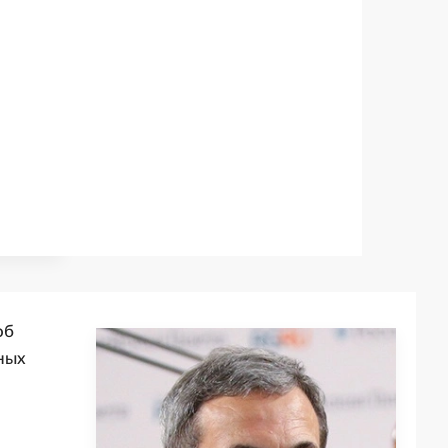
об
ных