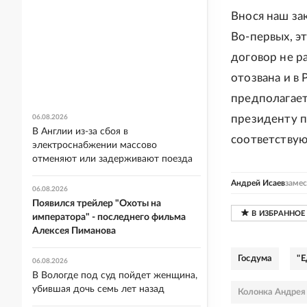
Внося наш за
Во-первых, э
договор не р
отозвана и в
предполагает
президенту п
06.08.2026
В Англии из-за сбоя в
соответству
электроснабжении массово
отменяют или задерживают поезда
Андрей Исаев
замес
06.08.2026
Появился трейлер "Охоты на
императора" - последнего фильма
Алексея Пиманова
Госдума
"Е
06.08.2026
В Вологде под суд пойдет женщина,
убившая дочь семь лет назад
Колонка Андрея