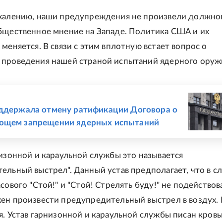
ожалению, наши предупреждения не произвели должно
бщественное мнение на Западе. Политика США и их
меняется. В связи с этим вплотную встает вопрос о
проведения нашей страной испытаний ядерного оруж
Е
ддержала отмену ратификации Договора о
ющем запрещении ядерных испытаний
низонной и караульной службы это называется
ельный выстрел". Данный устав предполагает, что в с
сового "Стой!" и "Стой! Стрелять буду!" не подействов
ен произвести предупредительный выстрел в воздух.
я. Устав гарнизонной и караульной службы писан кровь