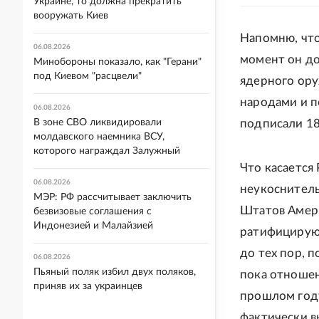
Украине, то должна прекратить
вооружать Киев
Напомню, что
06.08.2026
момент он д
Минобороны показало, как "Герани"
под Киевом "расцвели"
ядерного ору
народами и п
06.08.2026
В зоне СВО ликвидировали
подписали 18
молдавского наемника ВСУ,
которого награждал Залужный
Что касается
06.08.2026
неукоснитель
МЭР: РФ рассчитывает заключить
Штатов Амери
безвизовые соглашения с
Индонезией и Малайзией
ратифицируют
до тех пор, 
06.08.2026
Пьяный поляк избил двух поляков,
пока отноше
приняв их за украинцев
прошлом году
фактически в