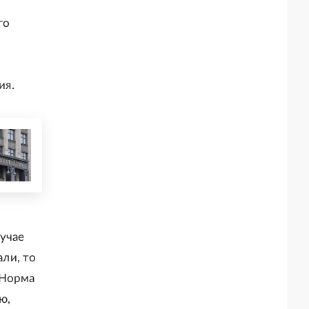
го
ия.
лучае
али, то
 Норма
ю,