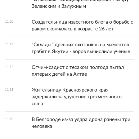
Зеленским и Залужным
Создательница известного блога о борьбе с
11:20
раком скончалась в возрасте 26 лет
"Склады" древних охотников на мамонтов
11:16
грабят в Якутии - воров вычислили ученые
Отчим-садист с тесаком полгода пытал
11:14
пятерых детей на Алтае
Жительницу Красноярского края
11:11
задержали за удушение трехмесячного
сына
В Белгороде из-за удара дрона ранены три
11:10
человека