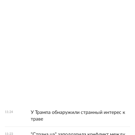
У Трампа обнаружили странный интерес к
11:24
траве
"Страна.ua" заподозрила конфликт между
11:23