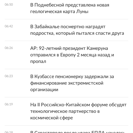
В Поднебесной представлена новая
06:50
геологическая карта Луны
В Забайкалье посмертно наградят
06:42
подростка, который пытался спасти друга
AP: 92-летний президент Камеруна
06:26
отправился в Европу 2 месяца назад и
пропал
В Кузбассе пенсионерку задержали за
06:23
финансирование экстремистской
организации
На II Российско-Китайском форуме обсудят
06:19
технологическое партнерство в
космической сфере
В Севастополе после удара БПЛА началась
06:18