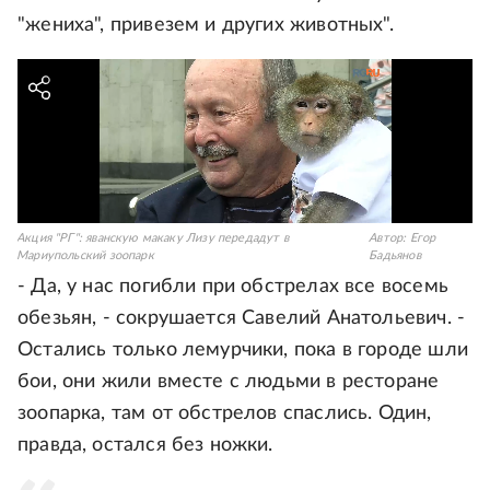
"жениха", привезем и других животных".
Акция "РГ": яванскую макаку Лизу передадут в
Автор:
Егор
Мариупольский зоопарк
Бадьянов
- Да, у нас погибли при обстрелах все восемь
обезьян, - сокрушается Савелий Анатольевич. -
Остались только лемурчики, пока в городе шли
бои, они жили вместе с людьми в ресторане
зоопарка, там от обстрелов спаслись. Один,
правда, остался без ножки.