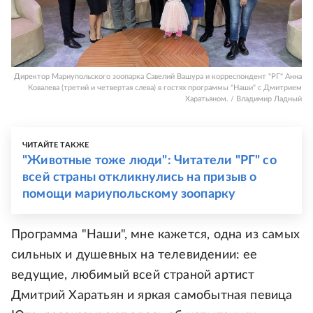
Директор Мариупольского зоопарка Савелий Вашура и корреспондент "РГ" Анна
Ковалева (третий и четвертая слева) в гостях программы "Наши" с Дмитрием
Харатьяном. / Владимир Ладный
ЧИТАЙТЕ ТАКЖЕ
"Животные тоже люди": Читатели "РГ" со
всей страны откликнулись на призыв о
помощи мариупольскому зоопарку
Программа "Наши", мне кажется, одна из самых
сильных и душевных на телевидении: ее
ведущие, любимый всей страной артист
Дмитрий Харатьян и яркая самобытная певица