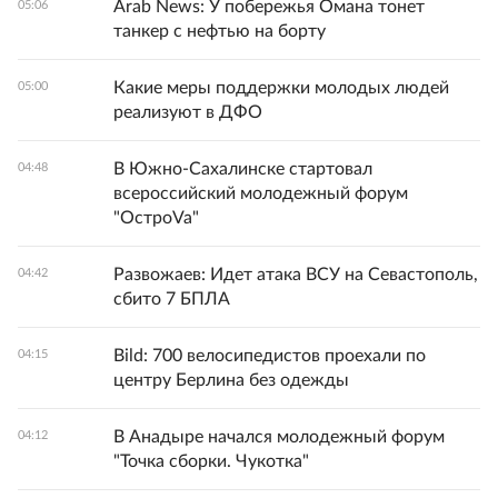
Arab News: У побережья Омана тонет
05:06
танкер с нефтью на борту
Какие меры поддержки молодых людей
05:00
реализуют в ДФО
В Южно-Сахалинске стартовал
04:48
всероссийский молодежный форум
"ОстроVa"
Развожаев: Идет атака ВСУ на Севастополь,
04:42
сбито 7 БПЛА
Bild: 700 велосипедистов проехали по
04:15
центру Берлина без одежды
В Анадыре начался молодежный форум
04:12
"Точка сборки. Чукотка"