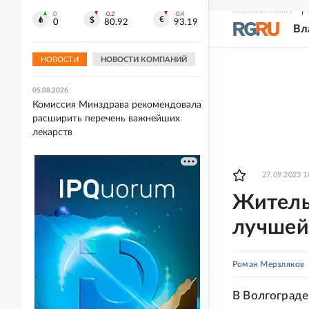
СВЕЖИЙ НОМЕР
Р
0
-0.2
-0.4
05.08.2026
0
80.92
93.19
Вл
Захарова прокомментировала слова
Макрона после ударов ВС РФ по
Киеву
НОВОСТИ
НОВОСТИ КОМПАНИЙ
05.08.2026
Комиссия Минздрава рекомендовала
расширить перечень важнейших
лекарств
27.09.2023 1
Житель
лучшей
Роман Мерзляков
В Волгограде