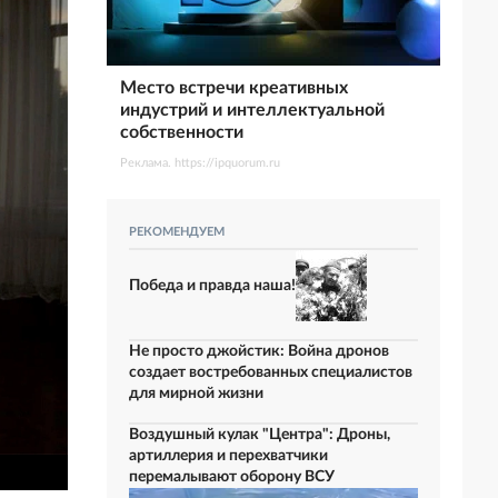
Место встречи креативных
индустрий и интеллектуальной
собственности
Реклама. https://ipquorum.ru
РЕКОМЕНДУЕМ
Победа и правда наша!
Не просто джойстик: Война дронов
создает востребованных специалистов
для мирной жизни
Воздушный кулак "Центра": Дроны,
артиллерия и перехватчики
перемалывают оборону ВСУ