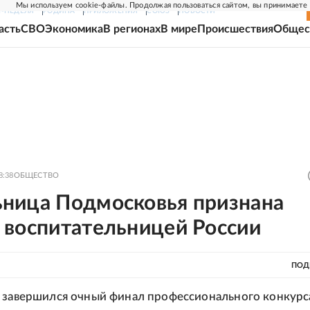
Мы используем cookie-файлы. Продолжая пользоваться сайтом, вы принимаете
Г-НЕДЕЛЯ
РОДИНА
ПРИЛОЖЕНИЯ
СОЮЗ
НОВОСТИ
асть
СВО
Экономика
В регионах
В мире
Происшествия
Общес
8:38
ОБЩЕСТВО
ница Подмосковья признана
 воспитательницей России
ПОД
 завершился очный финал профессионального конкурс