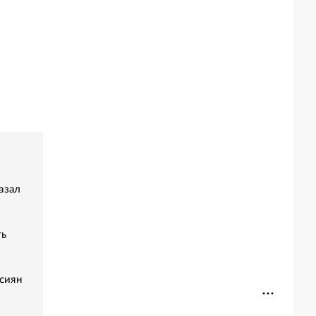
азал
ть
сиян