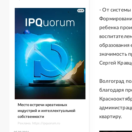
- От системы
Формирование
ребенка проис
воспитателем
образования 
значимость п
Сергей Кравц
Волгоград по
благодаря пр
Краснооктябр
Место встречи креативных
администраци
индустрий и интеллектуальной
квартиру.
собственности
Реклама. https://ipquorum.ru