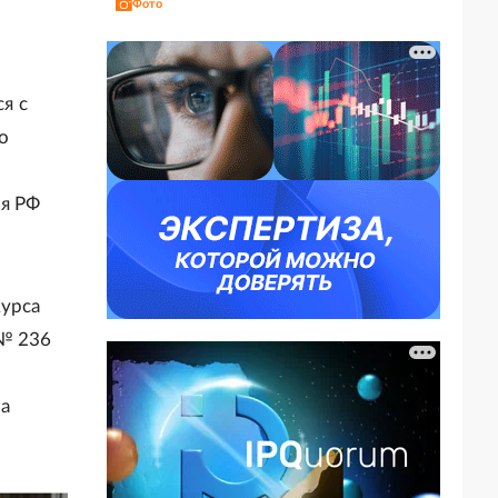
Фото
я с
о
ия РФ
курса
 № 236
а