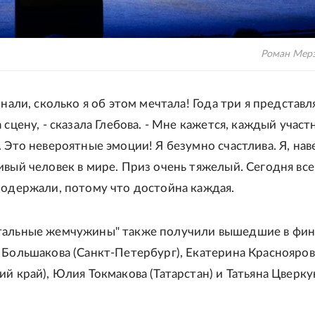
Роман Мерз
знали, сколько я об этом мечтала! Года три я представл
 сцену, - сказала Глебова. - Мне кажется, каждый участ
. Это невероятные эмоции! Я безумно счастлива. Я, нав
ивый человек в мире. Приз очень тяжелый. Сегодня все
подержали, потому что достойна каждая.
тальные жемчужины" также получили вышедшие в фи
 Большакова (Санкт-Петербург), Екатерина Краснояров
ий край), Юлия Токмакова (Татарстан) и Татьяна Цверку