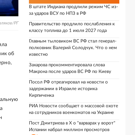
В штате Индиана продлили режим ЧС из-
за ударов ВСУ по НПЗ в РФ
ляков/РГ
Правительство продлило послабления к
классу топлива до 1 июля 2027 года
Главным тыловиком ВС РФ стал генерал-
яла
полковник Валерий Солодчук. Что о нем
ник об
известно
ерно,
Захарова прокомментировала слова
Макрона после ударов ВС РФ по Киеву
Посол РФ отреагировал на новости о
задержании в Израиле историка
Кирпиченка
нальную
РИА Новости сообщает о массовой охоте
а
на сотрудников военкоматов на Украине
н
Пост Дмитриева в X о "варварах у ворот"
Испании набрал миллион просмотров