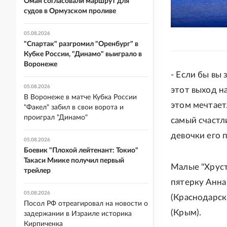
Оман согласовали маршрут для
судов в Ормузском проливе
05.08.2026
"Спартак" разгромил "Оренбург" в
Кубке России, "Динамо" выиграло в
Воронеже
- Если бы вы 
05.08.2026
этот выход на
В Воронеже в матче Кубка России
этом мечтает
"Факел" забил в свои ворота и
проиграл "Динамо"
самый счастл
девочки его 
05.08.2026
Боевик "Плохой лейтенант: Токио"
Такаси Миике получил первый
Малые "Хрус
трейлер
пятерку Анна
05.08.2026
(Краснодарск
Посол РФ отреагировал на новости о
(Крым).
задержании в Израиле историка
Кирпиченка