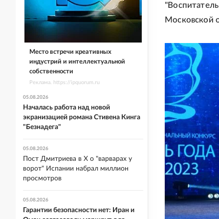
"Воспитатель
Московской о
Место встречи креативных
индустрий и интеллектуальной
собственности
Реклама. https://ipquorum.ru
05.08.2026
Началась работа над новой
экранизацией романа Стивена Кинга
"Безнадега"
05.08.2026
Пост Дмитриева в X о "варварах у
ворот" Испании набрал миллион
просмотров
05.08.2026
Гарантии безопасности нет: Иран и