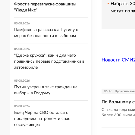
Набрать 30
Фрост в перезапуске франшизы
"Люди Икс"
могут попа
05.08.2026
Памфилова рассказала Путину о
мерах безопасности к выборам
05.08.2026
"Где же кружка": как и для чего
Новости СМИ
появились первые подстаканники в
автомобиле
05.08.2026
Путин уверен в явке граждан на
06:45
Происшестви
выборы в Госдуму
По большому с
05.08.2026
С начала года ом
Боец Чир на СВО остался с
более 600 милли
последним патроном и спас
сослуживцев