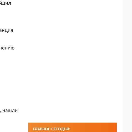
общил
енция
внению
м
, нашли
ГЛАВНОЕ СЕГОДНЯ: