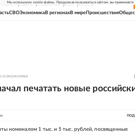
Мы используем cookie-файлы. Продолжая пользоваться сайтом, вы принимаете
Г-НЕДЕЛЯ
РОДИНА
ПРИЛОЖЕНИЯ
СОЮЗ
НОВОСТИ
асть
СВО
Экономика
В регионах
В мире
Происшествия
Общес
6:45
ЭКОНОМИКА
начал печатать новые российск
ин
ПОД
ты номиналом 1 тыс. и 5 тыс. рублей, посвященные