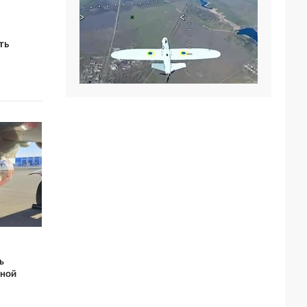
ть
ь
нной