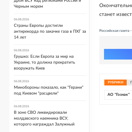
дрон ВСУ над регионами России и
Окончательны
Черным морем
станет извес
06.08.2026
Страны Европы достигли
Российская газета 
антирекорда по закачке газа в ПХГ за
14 лет
06.08.2026
Грушко: Если Европа за мир на
Украине, то должна прекратить
вооружать Киев
06.08.2026
РУБРИКИ
Минобороны показало, как "Герани"
под Киевом "расцвели"
АО "Гознак"
06.08.2026
В зоне СВО ликвидировали
молдавского наемника ВСУ,
которого награждал Залужный