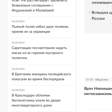
МЭР: РФ рассчитывает заключить
сменившим
безвизовые соглашения с
Индонезией и Малайзией
Вспышка ци
России
06.08.2026
Пьяный поляк избил двух поляков,
приняв их за украинцев
06.08.2026
Саратовцам посоветовали надеть
маски из-за горения мусорного
полигона
06.08.2026
В Британии женщину-полицейского
покусали во время беспорядков
07:00
Общество
Врач Невокшан
06.08.2026
метеозависим
В Краснодаре обломки
беспилотника упали во дворе
многоквартирного дома