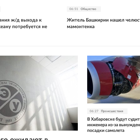
06:51
Общество
ания ж/д выхода к
Житель Башкирии нашел челюс
еану потребуется не
мамонтенка
06:27
Происшествия
В Хабаровске будут судит
инженера из-за вынужде
посадки самолета
ого ожидают в