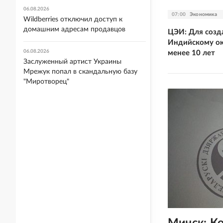
06.08.2026
07:00
Экономика
Wildberries отключил доступ к
домашним адресам продавцов
ЦЭИ: Для созд
Индийскому ок
06.08.2026
менее 10 лет
Заслуженный артист Украины
Мрежук попал в скандальную базу
"Миротворец"
Минск: К