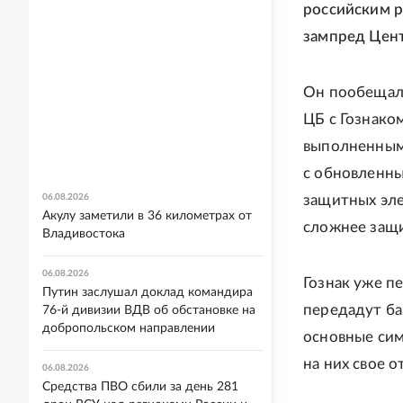
российским р
зампред Цент
Он пообещал,
ЦБ с Гознако
выполненными
с обновленны
06.08.2026
защитных эле
Акулу заметили в 36 километрах от
сложнее защи
Владивостока
06.08.2026
Гознак уже пе
Путин заслушал доклад командира
передадут ба
76-й дивизии ВДВ об обстановке на
добропольском направлении
основные сим
на них свое 
06.08.2026
Средства ПВО сбили за день 281