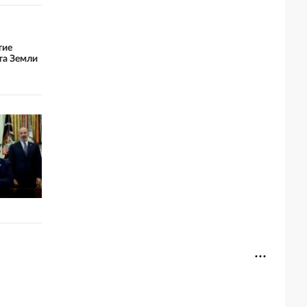
тие
та Земли