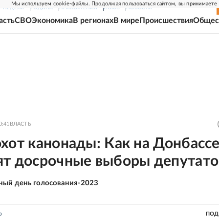
Мы используем cookie-файлы. Продолжая пользоваться сайтом, вы принимаете
Г-НЕДЕЛЯ
РОДИНА
ПРИЛОЖЕНИЯ
СОЮЗ
НОВОСТИ
асть
СВО
Экономика
В регионах
В мире
Происшествия
Общес
0:41
ВЛАСТЬ
хот канонады: Как на Донбасс
ят досрочные выборы депутато
ный день голосования-2023
о
ПОД