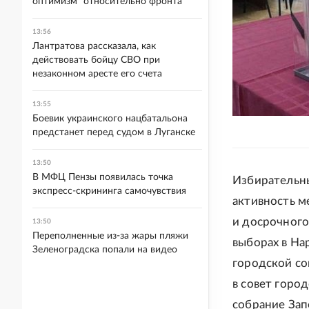
оптимизм" относительно фронта
13:56
Лантратова рассказала, как
действовать бойцу СВО при
незаконном аресте его счета
13:55
Боевик украинского нацбатальона
предстанет перед судом в Луганске
13:50
В МФЦ Пензы появилась точка
Избирательны
экспресс-скрининга самочувствия
активность м
и досрочного
13:50
Переполненные из-за жары пляжи
выборах в На
Зеленоградска попали на видео
городской со
в совет город
собрание Зап