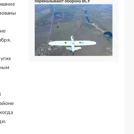
перемалывают оборону ВСУ
ование
зованы
 не
ября.
ругих
ьным
3
районе
когда
ди.