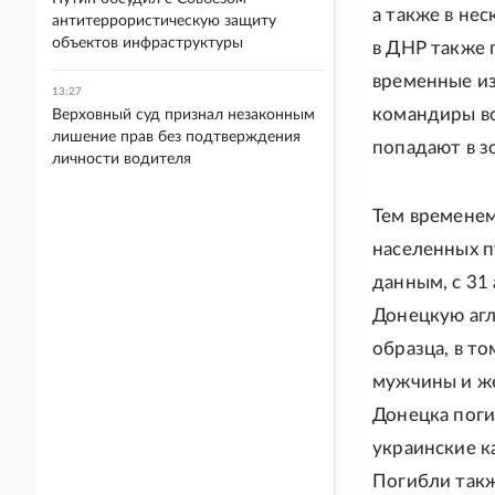
а также в не
антитеррористическую защиту
объектов инфраструктуры
в ДНР также 
временные из
13:27
командиры во
Верховный суд признал незаконным
лишение прав без подтверждения
попадают в зо
личности водителя
Тем временем
населенных 
данным, с 31
Донецкую аг
образца, в то
мужчины и же
Донецка поги
украинские к
Погибли такж