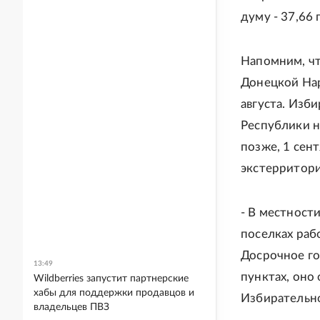
думу - 37,66 
Напомним, чт
Донецкой Нар
августа. Изб
Республики н
позже, 1 сен
экстерритори
- В местности
поселках раб
Досрочное го
13:49
пунктах, оно
Wildberries запустит партнерские
хабы для поддержки продавцов и
Избирательн
владельцев ПВЗ