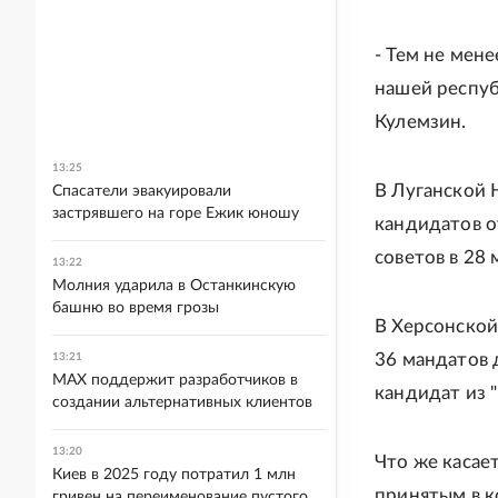
- Тем не мен
нашей респуб
Кулемзин.
13:25
В Луганской 
Спасатели эвакуировали
застрявшего на горе Ежик юношу
кандидатов о
советов в 28
13:22
Молния ударила в Останкинскую
башню во время грозы
В Херсонской
36 мандатов 
13:21
MAX поддержит разработчиков в
кандидат из 
создании альтернативных клиентов
13:20
Что же касае
Киев в 2025 году потратил 1 млн
принятым в к
гривен на переименование пустого