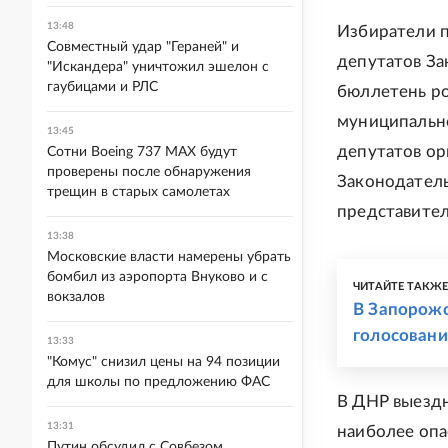
13:48
Избиратели п
Совместный удар "Гераней" и
депутатов За
"Искандера" уничтожил эшелон с
гаубицами и РЛС
бюллетень ро
муниципально
13:45
депутатов ор
Сотни Boeing 737 MAX будут
проверены после обнаружения
Законодатель
трещин в старых самолетах
представите
13:38
Московские власти намерены убрать
бомбил из аэропорта Внуково и с
ЧИТАЙТЕ ТАКЖ
вокзалов
В Запорожс
голосовани
13:33
"Комус" снизил цены на 94 позиции
для школы по предложению ФАС
В ДНР выездн
13:31
наиболее опа
Путин обсудил с Совбезом