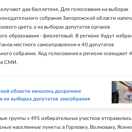
олучают два бюллетеня. Для голосования на выборах
конодательного собрания Запорожской области напеч
зового цвета, а на выборах депутатов органов
го образования - фиолетовый. В регионе будут избра
ганов местного самоуправления и 40 депутатов
ного собрания. Ход голосования в регионе освещают 
ля СМИ.
Е
кой области началось досрочное
е на выборах депутатов заксобрания
ые группы с 495 избирательных участков отправились
сные населенные пункты: в Горловку, Волноваху, Ясино