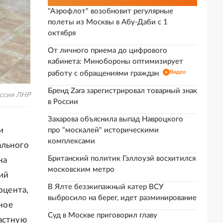
"Аэрофлот" возобновит регулярные
полеты из Москвы в Абу-Даби с 1
октября
От личного приема до цифрового
кабинета: Минобороны оптимизирует
Видео
работу с обращениями граждан
Бренд Zara зарегистрировал товарный знак
иссия ЛНР
в России
Захарова объяснила выпад Навроцкого
и
про "москалей" историческими
комплексами
ального
Британский политик Гэллоуэй восхитился
на
московским метро
ий
В Ялте безэкипажный катер ВСУ
оцента,
выбросило на берег, идет разминирование
ьное
Суд в Москве приговорил главу
ластную