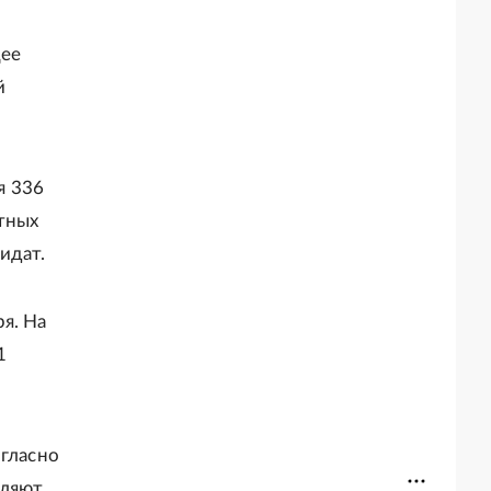
щее
й
я 336
тных
идат.
я. На
1
огласно
еляют