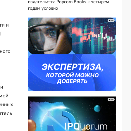
издательства Popcorn Books к четырем
годам условно
ти и
1
много
 и
мой.
ленных
атель