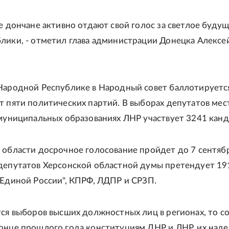
ее дончане активно отдают свой голос за светлое буду
лики, - отметил глава администрации Донецка Алексе
Народной Республике в Народный совет баллотируетс
т пяти политических партий. В выборах депутатов мес
 муниципальных образованиях ЛНР участвует 3241 канд
 области досрочное голосование пройдет до 7 сентябр
депутатов Херсонской областной думы претендует 19
"Единой России", КПРФ, ЛДПР и СРЗП.
тся выборов высших должностных лиц в регионах, то с
онце прошлого года конституциям ДНР и ЛНР, их над