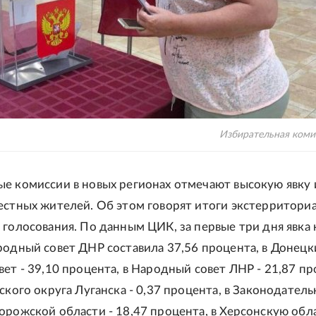
Избирательная ком
е комиссии в новых регионах отмечают высокую явку 
естных жителей. Об этом говорят итоги экстерритори
 голосования. По данным ЦИК, за первые три дня явка 
родный совет ДНР составила 37,56 процента, в Донецк
вет - 39,10 процента, в Народный совет ЛНР - 21,87 пр
ского округа Луганска - 0,37 процента, в Законодател
орожской области - 18,47 процента, в Херсонскую об