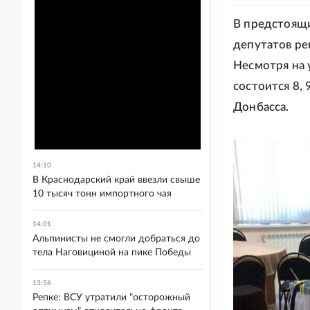
В предстоящ
депутатов ре
Несмотря на 
состоится 8, 
Донбасса.
14:10
В Краснодарский край ввезли свыше
10 тысяч тонн импортного чая
14:01
Альпинисты не смогли добраться до
тела Наговициной на пике Победы
13:56
Репке: ВСУ утратили "осторожный