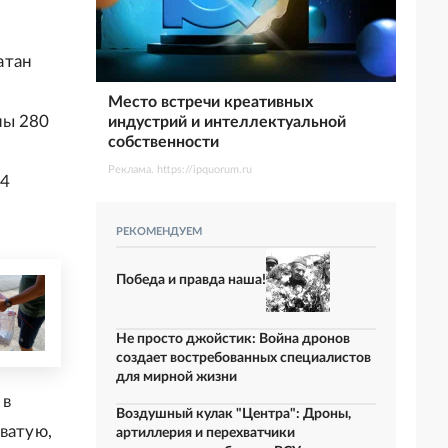
атан
Место встречи креативных
ны 280
индустрий и интеллектуальной
собственности
Реклама. https://ipquorum.ru
44
РЕКОМЕНДУЕМ
Победа и правда наша!
Не просто джойстик: Война дронов
создает востребованных специалистов
для мирной жизни
 в
Воздушный кулак "Центра": Дроны,
ватую,
артиллерия и перехватчики