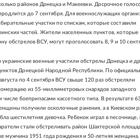
сколько районов Донецка и Макеевки. Досрочное голос
продлится до 7 сентября. Для военнослужащих органи
бирательные участки по спискам, которые составили
инских частей. Жители населенных пунктов, которые
ну обстрелов ВСУ, могут проголосовать 8, 9 и 10 сент
 украинские военные участили обстрелы Донецка и д
пунктов Донецкой Народной Республики. По официал
 августа по 4 сентября ВСУ свыше 120 раз обстреляли
ломерацию из 55-миллиметровых снарядов западного
м числе боеприпасами кассетного типа. В результате 6
нщины получили осколочные ранения, а в Киевском 
бла шестилетняя девочка. Ребенок играл в песочнице, 
аратели стали обстреливать район Шахтерской площа
е мужчина 1951 года рождения и 50-летняя женщина.