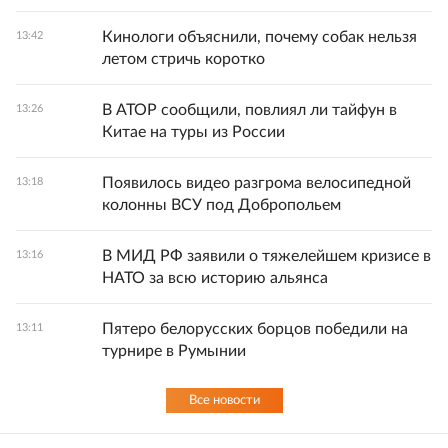
Кинологи объяснили, почему собак нельзя
13:42
летом стричь коротко
В АТОР сообщили, повлиял ли тайфун в
13:26
Китае на туры из России
Появилось видео разгрома велосипедной
13:18
колонны ВСУ под Добропольем
В МИД РФ заявили о тяжелейшем кризисе в
13:16
НАТО за всю историю альянса
Пятеро белорусских борцов победили на
13:11
турнире в Румынии
Все новости