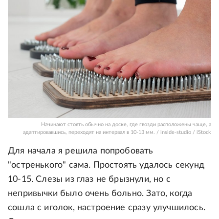
Начинают стоять обычно на доске, где гвозди расположены чаще, а
адаптировавшись, переходят на интервал в 10-13 мм. / inside-studio / iStock
Для начала я решила попробовать
"остренького" сама. Простоять удалось секунд
10-15. Слезы из глаз не брызнули, но с
непривычки было очень больно. Зато, когда
сошла с иголок, настроение сразу улучшилось.