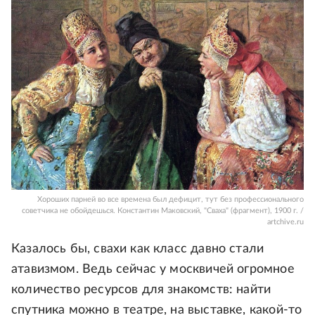
Хороших парней во все времена был дефицит, тут без профессионального
советчика не обойдешься. Константин Маковский, "Сваха" (фрагмент), 1900 г. /
artchive.ru
Казалось бы, свахи как класс давно стали
атавизмом. Ведь сейчас у москвичей огромное
количество ресурсов для знакомств: найти
спутника можно в театре, на выставке, какой-то