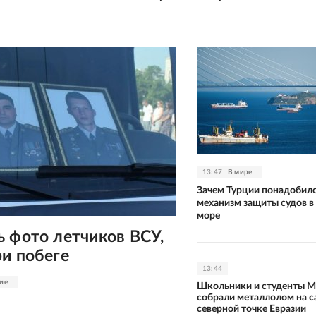
13:47
В мире
Зачем Турции понадобил
механизм защиты судов в
море
 фото летчиков ВСУ,
и побеге
13:44
ие
Школьники и студенты 
собрали металлолом на 
северной точке Евразии