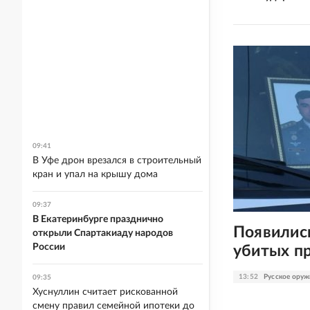
09:41
В Уфе дрон врезался в строительный
кран и упал на крышу дома
09:37
В Екатеринбурге празднично
Появились
открыли Спартакиаду народов
России
убитых пр
13:52
Русское оруж
09:35
Хуснуллин считает рискованной
смену правил семейной ипотеки до