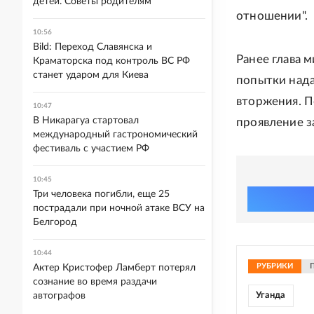
детей. Советы родителям
отношении".
10:56
Bild: Переход Славянска и
Ранее глава 
Краматорска под контроль ВС РФ
станет ударом для Киева
попытки нада
вторжения. П
10:47
В Никарагуа стартовал
проявление з
международный гастрономический
фестиваль с участием РФ
10:45
Три человека погибли, еще 25
пострадали при ночной атаке ВСУ на
Белгород
10:44
РУБРИКИ
Актер Кристофер Ламберт потерял
сознание во время раздачи
автографов
Уганда