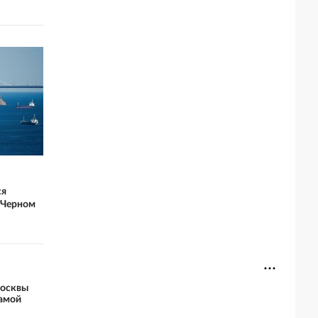
ся
 Черном
Москвы
самой