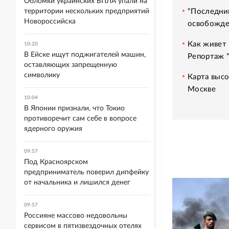
Обломки украинских БПЛА упали на
"Последний
территории нескольких предприятий
Новороссийска
освобожде
Как живет 
10:20
В Ейске ищут поджигателей машин,
Репортаж 
оставляющих запрещенную
символику
Карта высо
Москве
10:04
В Японии признали, что Токио
противоречит сам себе в вопросе
ядерного оружия
09:57
Под Красноярском
предприниматель поверил дипфейку
от начальника и лишился денег
09:57
Россияне массово недовольны
сервисом в пятизвездочных отелях