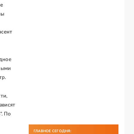
ве
ны
нсент
дное
ными
тр.
ти,
ависят
". По
и
ГЛАВНОЕ СЕГОДНЯ: