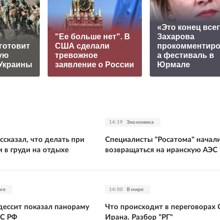
«Это конец всег
"Ее больше нет". В
Захарова
готовит
США сделали
прокомментир
ую
тревожное
а фестиваль в
Украины
заявление о России
Юрмале
14:19
Экономика
ссказал, что делать при
Специалисты "Росатома" начал
 в груди на отдыхе
возвращаться на иранскую АЭС
ие
14:00
В мире
одессит показал панораму
Что происходит в переговорах
ВС РФ
Ирана. Разбор "РГ"