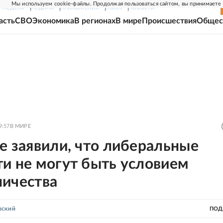
Мы используем cookie-файлы. Продолжая пользоваться сайтом, вы принимаете
Г-НЕДЕЛЯ
РОДИНА
ПРИЛОЖЕНИЯ
СОЮЗ
НОВОСТИ
асть
СВО
Экономика
В регионах
В мире
Происшествия
Общес
9:57
В МИРЕ
е заявили, что либеральные
и не могут быть условием
ничества
вский
ПОД