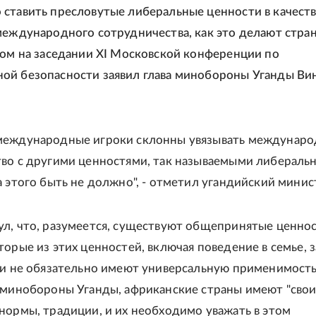
ставить пресловутые либеральные ценности в качест
международного сотрудничества, как это делают стра
том на заседании XI Московской конференции по
й безопасности заявил глава минобороны Уганды Ви
международные игроки склонны увязывать междунаро
во с другими ценностями, так называемыми либераль
а этого быть не должно", - отметил угандийский минис
л, что, разумеется, существуют общепринятые ценнос
торые из этих ценностей, включая поведение в семье, з
 и не обязательно имеют универсальную применимость
 минобороны Уганды, африканские страны имеют "сво
нормы, традиции, и их необходимо уважать в этом