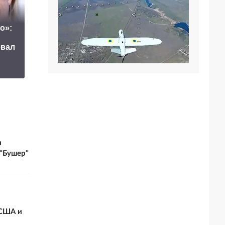
о»:
США взмолили
Маск сделал
Россию
овал
неожиданное
освободить одного
заявление о
человека из
завершении СВО
тюрьмы
и
 "Бушер"
 США и