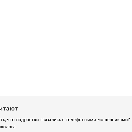
читают
ить, что подростки связались с телефонными мошенниками?
ихолога