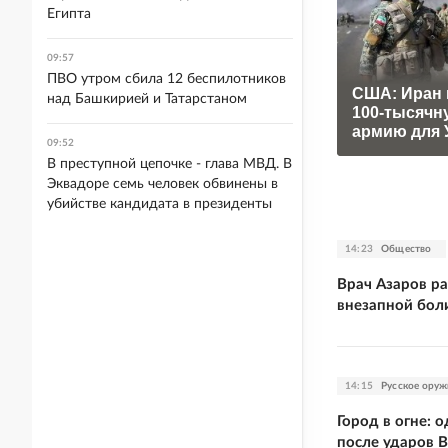
Египта
09:57
ПВО утром сбила 12 беспилотников
США: Иран 
над Башкирией и Татарстаном
100-тысячн
армию для 
09:52
В преступной цепочке - глава МВД. В
Эквадоре семь человек обвинены в
убийстве кандидата в президенты
14:23
Общество
Врач Азаров ра
внезапной боли
14:15
Русское оруж
Город в огне: 
после ударов 