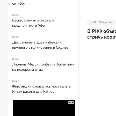
октября
09:33
Беспилотники атаковали
13:42
Общество
предприятия в Уфе
В РКФ объяс
стричь коро
09:26
Два самолета едва избежали
крупного столкновения в Сиднее
09:25
Лионель Месси прибыл в Аргентину
на похороны отца
09:23
Финляндия отказалась поставлять
Киеву ракеты для Patriot