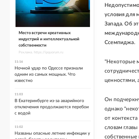
Недопустимо 
условия для 
Запада. Об э
международно
Место встречи креативных
индустрий и интеллектуальной
Ссемпиджа.
собственности
Реклама. https://ipquorum.ru
"Некоторые 
11:16
Ночной удар по Одессе признали
сотрудничест
одним из самых мощных. Что
ценностями, 
известно
11:03
Он подчеркну
В Екатеринбурге из-за аварийного
отключения продолжаются перебои
однако "неко
с водой
от контекста
словам главы
11:02
Названы опасные летние инфекции у
собственные 