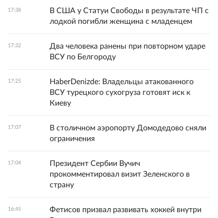
В США у Статуи Свободы в результате ЧП с
17:38
лодкой погибли женщина с младенцем
Два человека ранены при повторном ударе
17:32
ВСУ по Белгороду
HaberDenizde: Владельцы атакованного
17:25
ВСУ турецкого сухогруза готовят иск к
Киеву
В столичном аэропорту Домодедово сняли
17:07
ограничения
Президент Сербии Вучич
17:04
прокомментировал визит Зеленского в
страну
Фетисов призвал развивать хоккей внутри
16:45