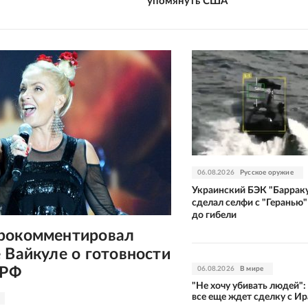
упомянуть США
06.08.2026
Русское оружие
Украинский БЭК "Баррак
сделал селфи с "Геранью"
до гибели
рокомментировал
 Вайкуле о готовности
 РФ
06.08.2026
В мире
"Не хочу убивать людей":
все еще ждет сделку с И