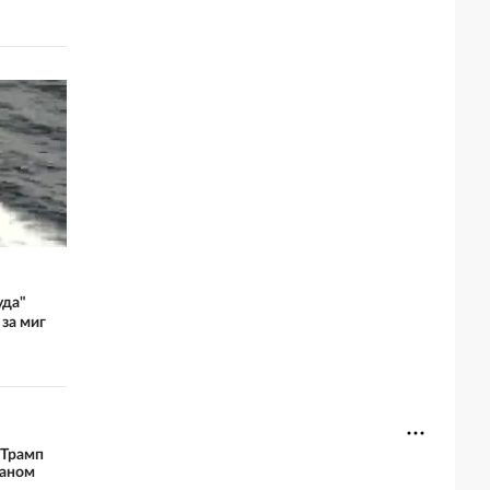
уда"
 за миг
 Трамп
раном