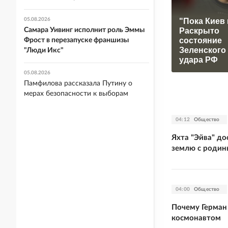
"Пока Киев 
05.08.2026
Раскрыто
Самара Уивинг исполнит роль Эммы
состояние
Фрост в перезапуске франшизы
Зеленского
"Люди Икс"
удара РФ
05.08.2026
Памфилова рассказала Путину о
мерах безопасности к выборам
04:12
Общество
Яхта "Эйва" д
землю с родин
04:00
Общество
Почему Герман
космонавтом