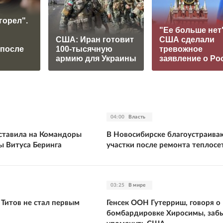
горел".
"Ее больше нет"
США: Иран готовит
США сделали
 после
100-тысячную
тревожное
армию для Украины
заявление о Ро
04:00
Власть
оставила на Командоры
В Новосибирске благоустраива
ы Витуса Беринга
участки после ремонта теплосе
03:25
В мире
 Титов не стал первым
Генсек ООН Гутерриш, говоря о
бомбардировке Хиросимы, заб