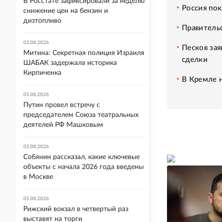
В Росстате зафиксировали за неделю
Россия пок
снижение цен на бензин и
дизтопливо
Правительс
05.08.2026
Песков зая
Митина: Секретная полиция Израиля
сделки
ШАБАК задержала историка
Кирпиченка
В Кремле н
05.08.2026
Путин провел встречу с
председателем Союза театральных
деятелей РФ Машковым
05.08.2026
Собянин рассказал, какие ключевые
объекты с начала 2026 года введены
в Москве
05.08.2026
Рижский вокзал в четвертый раз
выставят на торги