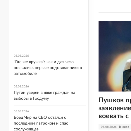
05.08.2026
"Где же кружка": как и для чего
появились первые подстаканники в
автомобиле
05.08.2026
Путин уверен в явке граждан на
выборы в Госдуму
Пушков п
заявление
05.08.2026
воевать с
Боец Чир на СВО остался с
последним патроном и спас
06.08.2026
В мире
сослуживцев