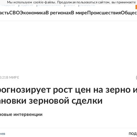
Мы используем cookie-файлы. Продолжая пользоваться сайтом, вы принимаете
Г-НЕДЕЛЯ
РОДИНА
ПРИЛОЖЕНИЯ
СОЮЗ
НОВОСТИ
асть
СВО
Экономика
В регионах
В мире
Происшествия
Общес
3:21
В МИРЕ
гнозирует рост цен на зерно и
ановки зерновой сделки
новые интервенции
нев
ПОД