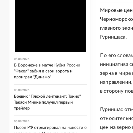
Мировые цены
Черноморской
главного эк
Гуриншаса.
По его слова
05.08.2026
инициатива с
В Воронеже в матче Кубка России
"Факел" забил в свои ворота и
зерна в мире
проиграл "Динамо"
направлении,
в сторону по
05.08.2026
Боевик "Плохой лейтенант: Токио"
Такаси Миике получил первый
трейлер
Гуриншас отм
относительно
05.08.2026
цен на зерно
Посол РФ отреагировал на новости о