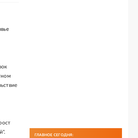
ивье
вок
атном
льствие
рост
й".
ГЛАВНОЕ СЕГОДНЯ: