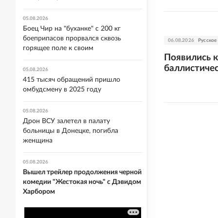
05.08.2026
Боец Чир на "буханке" с 200 кг
боеприпасов прорвался сквозь
06.08.2026
Русское
горящее поле к своим
Появились 
баллистичес
05.08.2026
415 тысяч обращений пришло
омбудсмену в 2025 году
05.08.2026
Дрон ВСУ залетел в палату
больницы в Донецке, погибла
женщина
05.08.2026
Вышел трейлер продолжения черной
комедии "Жестокая ночь" с Дэвидом
Харбором