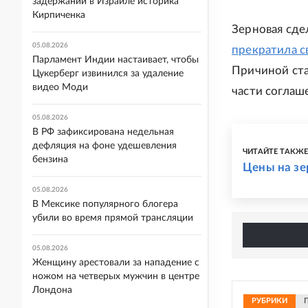
задержании в Израиле историка
Кирпиченка
Зерновая сде
05.08.2026
прекратила с
Парламент Индии настаивает, чтобы
Причиной ста
Цукерберг извинился за удаление
видео Моди
части соглаш
05.08.2026
В РФ зафиксирована недельная
дефляция на фоне удешевления
ЧИТАЙТЕ ТАКЖ
бензина
Цены на зе
05.08.2026
В Мексике популярного блогера
убили во время прямой трансляции
05.08.2026
Женщину арестовали за нападение с
ножом на четверых мужчин в центре
Лондона
РУБРИКИ