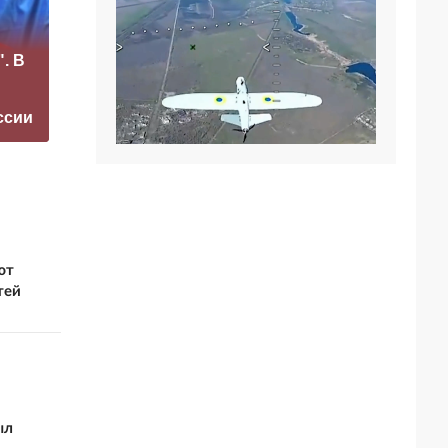
Рубио
«Это конец всего»:
отреагировал на
. В
Захарова
требование
прокомментировал
перестать
а фестиваль в
накачивать ВСУ
ссии
Юрмале
оружием
ют
тей
ыл