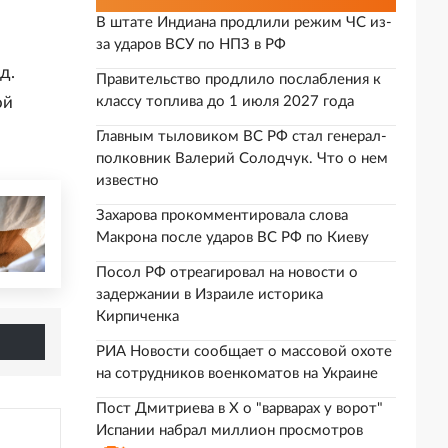
В штате Индиана продлили режим ЧС из-
за ударов ВСУ по НПЗ в РФ
д.
Правительство продлило послабления к
ой
классу топлива до 1 июля 2027 года
Главным тыловиком ВС РФ стал генерал-
полковник Валерий Солодчук. Что о нем
известно
Захарова прокомментировала слова
Макрона после ударов ВС РФ по Киеву
Посол РФ отреагировал на новости о
задержании в Израиле историка
Кирпиченка
РИА Новости сообщает о массовой охоте
на сотрудников военкоматов на Украине
Пост Дмитриева в X о "варварах у ворот"
Испании набрал миллион просмотров