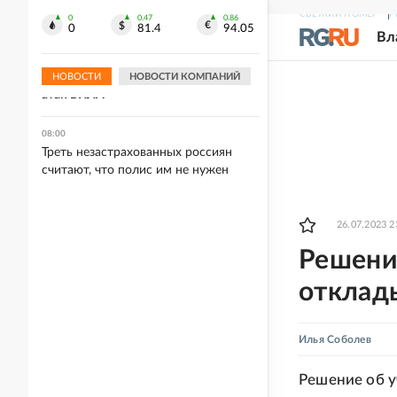
командиров ВСУ в Сумской области
СВЕЖИЙ НОМЕР
Р
0
0.47
0.86
0
81.4
94.05
Вл
08:12
В Минтрансе предложили способ
финансирования защиты трасс от
НОВОСТИ
НОВОСТИ КОМПАНИЙ
атак БПЛА
08:00
Треть незастрахованных россиян
считают, что полис им не нужен
26.07.2023 2
Решени
отклад
Илья Соболев
Решение об у