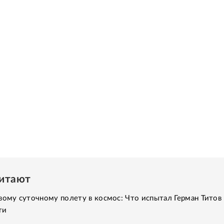
читают
вому суточному полету в космос: Что испытал Герман Титов 
ти