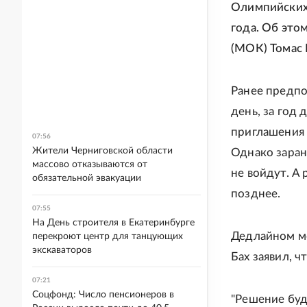
Олимпийских 
года. Об это
(МОК) Томас 
Ранее предпо
день, за год
приглашения 
07:56
Жители Черниговской области
Однако заран
массово отказываются от
не войдут. А
обязательной эвакуации
позднее.
07:55
На День строителя в Екатеринбурге
Дедлайном мо
перекроют центр для танцующих
экскаваторов
Бах заявил, ч
07:21
Соцфонд: Число пенсионеров в
"Решение буд