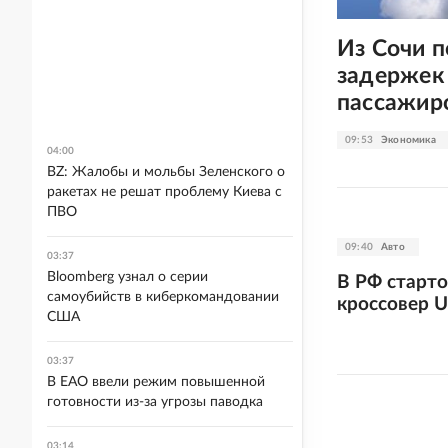
Из Сочи п
задержек
пассажир
09:53
Экономика
04:00
BZ: Жалобы и мольбы Зеленского о
ракетах не решат проблему Киева с
ПВО
09:40
Авто
03:37
Bloomberg узнал о серии
В РФ старто
самоубийств в киберкомандовании
кроссовер U
США
03:37
В ЕАО ввели режим повышенной
готовности из-за угрозы паводка
03:14