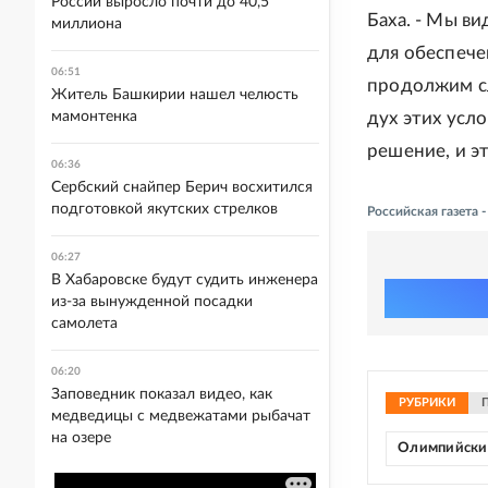
России выросло почти до 40,5
Баха. - Мы в
миллиона
для обеспече
06:51
продолжим сл
Житель Башкирии нашел челюсть
мамонтенка
дух этих усло
решение, и эт
06:36
Сербский снайпер Берич восхитился
подготовкой якутских стрелков
Российская газета
06:27
В Хабаровске будут судить инженера
из-за вынужденной посадки
самолета
06:20
Заповедник показал видео, как
РУБРИКИ
медведицы с медвежатами рыбачат
на озере
Олимпийски