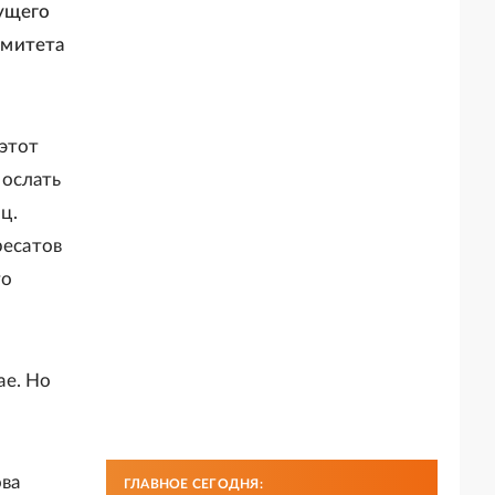
кущего
омитета
 этот
зослать
ц.
ресатов
то
ае. Но
ва
ГЛАВНОЕ СЕГОДНЯ: