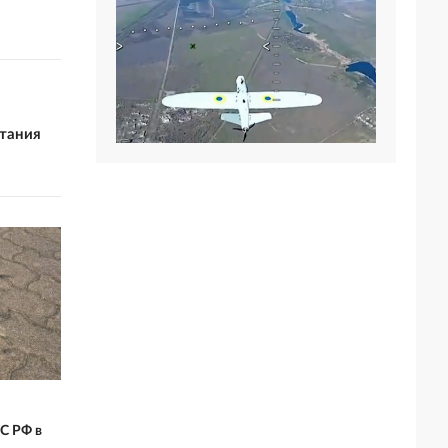
ытания
С РФ в