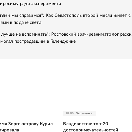
Хиросиму ради эксперимента
тями мы справимся": Как Севастополь второй месяц живет с
ями в подаче света
 лучше не вспоминать": Ростовский врач-реаниматолог расск
помогал пострадавшим в Геленджике
10:00
Экономика
имя Зорге острову Курил
Владивосток: топ-20
агировала
достопримечательностей