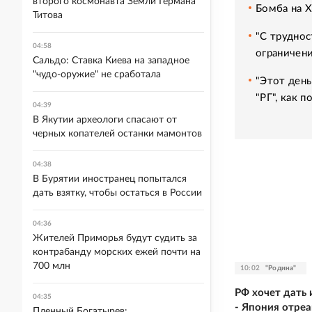
второго космонавта Земли Германа
Бомба на 
Титова
"С труднос
04:58
ограничени
Сальдо: Ставка Киева на западное
"чудо-оружие" не сработала
"Этот день
"РГ", как 
04:39
В Якутии археологи спасают от
черных копателей останки мамонтов
04:38
В Бурятии иностранец попытался
дать взятку, чтобы остаться в России
04:36
Жителей Приморья будут судить за
контрабанду морских ежей почти на
700 млн
10:02
"Родина"
РФ хочет дать 
04:35
- Япония отре
Пленный Богатырев: