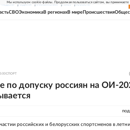
Мы используем cookie-файлы. Продолжая пользоваться сайтом, вы принимаете
Г-НЕДЕЛЯ
РОДИНА
ПРИЛОЖЕНИЯ
СОЮЗ
НОВОСТИ
асть
СВО
Экономика
В регионах
В мире
Происшествия
Общес
3:00
СПОРТ
е по допуску россиян на ОИ-20
ывается
ПОД
частии российских и белорусских спортсменов в летн