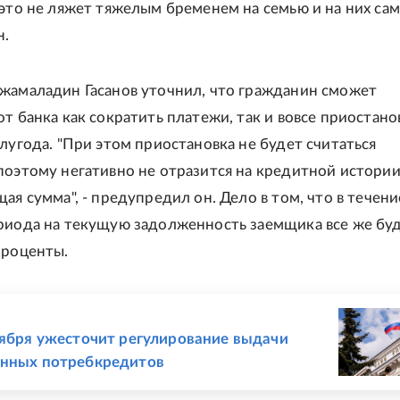
это не ляжет тяжелым бременем на семью и на них сами
н.
жамаладин Гасанов уточнил, что гражданин сможет
т банка как сократить платежи, так и вовсе приостано
олугода. "При этом приостановка не будет считаться
поэтому негативно не отразится на кредитной истории
ая сумма", - предупредил он. Дело в том, что в течени
риода на текущую задолженность заемщика все же бу
проценты.
Е
тября ужесточит регулирование выдачи
енных потребкредитов