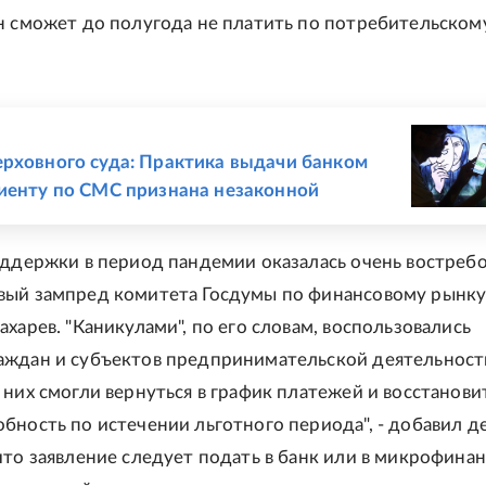
н сможет до полугода не платить по потребительском
Е
рховного суда: Практика выдачи банком
иенту по СМС признана незаконной
оддержки в период пандемии оказалась очень востребо
вый зампред комитета Госдумы по финансовому рынк
харев. "Каникулами", по его словам, воспользовались
ждан и субъектов предпринимательской деятельности
 них смогли вернуться в график платежей и восстанови
бность по истечении льготного периода", - добавил де
что заявление следует подать в банк или в микрофина