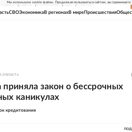
Мы используем cookie-файлы. Продолжая пользоваться сайтом, вы принимаете
Г-НЕДЕЛЯ
РОДИНА
ПРИЛОЖЕНИЯ
СОЮЗ
НОВОСТИ
асть
СВО
Экономика
В регионах
В мире
Происшествия
Общес
4:39
ВЛАСТЬ
 приняла закон о бессрочных
ных каникулах
ок кредитования
ПОД