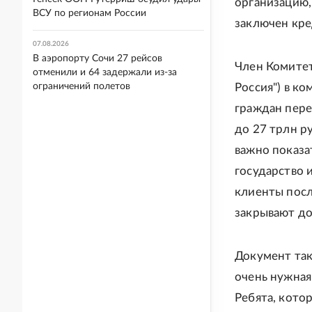
организацию,
ВСУ по регионам России
заключен кре
07.08.2026
В аэропорту Сочи 27 рейсов
Член Комитет
отменили и 64 задержали из-за
ограничений полетов
Россия") в к
граждан пере
до 27 трлн ру
важно показа
государство и
клиенты посл
закрывают до
Документ так
очень нужная
Ребята, кото