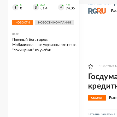
СВЕЖИЙ НОМЕР
Р
0
0.47
0.86
04:36
0
81.4
94.05
Вл
Жителей Приморья будут судить за
контрабанду морских ежей почти на
700 млн
НОВОСТИ
НОВОСТИ КОМПАНИЙ
04:35
Пленный Богатырев:
Мобилизованные украинцы платят за
"похищения" из учебки
18.07.2023 1
Госдума
кредит
Рын
СЮЖЕТ
Татьяна Замахина