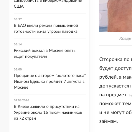
самоубийств в киберкомандовании
США
03:37
В ЕАО ввели режим повышенной
готовности из-за угрозы паводка
Кредит
03:14
Рижский вокзал в Москве опять
ищет покупателя
Отсрочка по 
будет доступ
03:00
Прощание с автором "золотого паса"
рублей, а ма
Иваном Едешко пройдет 7 августа в
допускается 
Москве
на предмет з
07.08.2026
поможет тем
В Киеве заявили о присутствии на
и не могут о
Украине около 16 тысяч наемников
из 72 стран
займам.