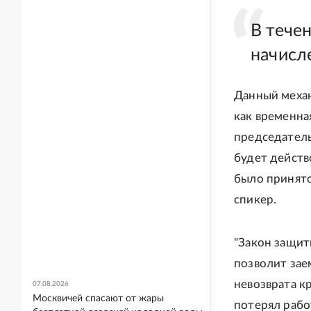
В тече
начисл
Данный механ
как временна
председатель
будет действ
было принято
спикер.
"Закон защит
позволит зае
невозврата к
07.08.2026
Москвичей спасают от жары
потерял рабо