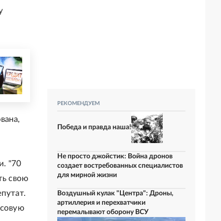
у
РЕКОМЕНДУЕМ
вана,
Победа и правда наша!
у
Не просто джойстик: Война дронов
. "70
создает востребованных специалистов
для мирной жизни
ть свою
путат.
Воздушный кулак "Центра": Дроны,
артиллерия и перехватчики
нсовую
перемалывают оборону ВСУ