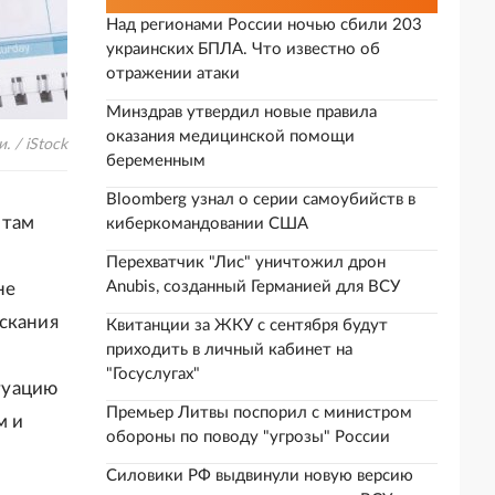
Над регионами России ночью сбили 203
украинских БПЛА. Что известно об
отражении атаки
Минздрав утвердил новые правила
оказания медицинской помощи
 / iStock
беременным
Bloomberg узнал о серии самоубийств в
итам
киберкомандовании США
Перехватчик "Лис" уничтожил дрон
Anubis, созданный Германией для ВСУ
не
скания
Квитанции за ЖКУ с сентября будут
приходить в личный кабинет на
"Госуслугах"
туацию
Премьер Литвы поспорил с министром
м и
обороны по поводу "угрозы" России
Силовики РФ выдвинули новую версию