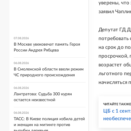
уверены, что 
заявил Чапли
Депутат ГД Д
потребовать о
07.08.2026
В Москве увековечат память Героя
на срок до п
России Андрея Рябцева
просрочкой, 
06.08.2026
возрастет общ
В Смоленской области ввели режим
льготного пе
ЧС природного происхождения
начисляться 
06.08.2026
Лантратова: Судьба 300 курян
остается неизвестной
ЧИТАЙТЕ ТАКЖ
ЦБ с 1 сен
06.08.2026
необеспеч
ТАСС: В Киеве полиция избила детей
и женщин на митинге против
вырубки деревьев