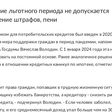
ние льготного периода не допускается
ение штрафов, пени
изм для потребительских кредитов был введен в 2020
я мера поддержки граждан в период пандемии, напом
 Госдумы Вячеслав Володин. С 1 января 2024 года эта
овать на постоянной основе. Ранее аналогичное решен
 в отношении кредитных каникул по ипотеке, отмети
ит права граждан, попавших в трудную жизненную сит
мщику избежать банкротства, а кредитору - снизить р
редита, - подчеркнул Володин. - Если человек заболел,
ту, и его среднемесячный доход упал больше чем на 3