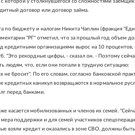
 с которой у столкнувшегося со сложностями заемщик
дитный договор или договор займа.
а по бюджету и налогам Никита Чаплин (фракция "Еди
омментарии "РГ" отметил, что за прошлый год объем до
д кредитными организациями вырос на 10 процентов, 
б. "Это рекордные цифры, - сказал он. - Поэтому сейча
ть людям, что, если они попали в трудную ситуацию:
х не бросит". По его словам, согласно банковской прак
е кредитных каникул возвращаются в нормальное рус
лг перед банками.
же касается мобилизованных и членов их семей. "Сейч
 мера поддержки и для семей участников спецопераци
рые взяли кредит и оказались в зоне СВО, должны быть