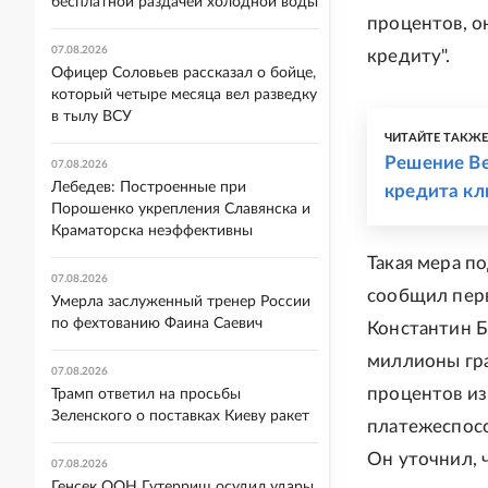
бесплатной раздачей холодной воды
процентов, о
07.08.2026
кредиту".
Офицер Соловьев рассказал о бойце,
который четыре месяца вел разведку
в тылу ВСУ
ЧИТАЙТЕ ТАКЖ
Решение Ве
07.08.2026
Лебедев: Построенные при
кредита кл
Порошенко укрепления Славянска и
Краматорска неэффективны
Такая мера п
07.08.2026
сообщил пер
Умерла заслуженный тренер России
по фехтованию Фаина Саевич
Константин Ба
миллионы гра
07.08.2026
процентов из
Трамп ответил на просьбы
Зеленского о поставках Киеву ракет
платежеспосо
Он уточнил, 
07.08.2026
Генсек ООН Гутерриш осудил удары