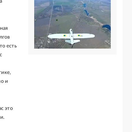
а
ная
лгов
то есть
с
тике,
ло и
ас это
и.