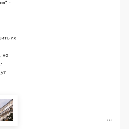
х", -
вить их
, но
е
дут