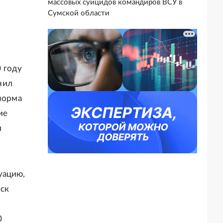
массовых суицидов командиров ВСУ в
Сумской области
 году
нил
 норма
ие
л
уацию,
иск
0