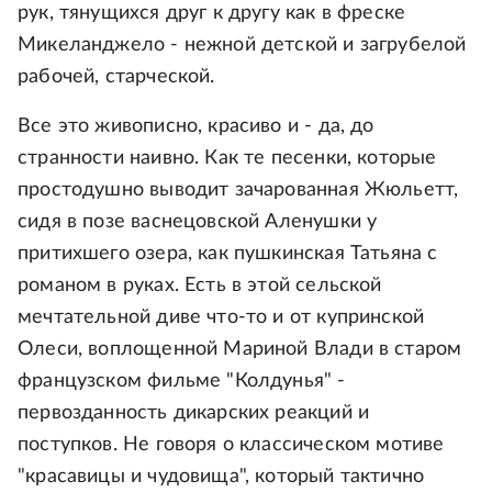
рук, тянущихся друг к другу как в фреске
Микеланджело - нежной детской и загрубелой
рабочей, старческой.
Все это живописно, красиво и - да, до
странности наивно. Как те песенки, которые
простодушно выводит зачарованная Жюльетт,
сидя в позе васнецовской Аленушки у
притихшего озера, как пушкинская Татьяна с
романом в руках. Есть в этой сельской
мечтательной диве что-то и от купринской
Олеси, воплощенной Мариной Влади в старом
французском фильме "Колдунья" -
первозданность дикарских реакций и
поступков. Не говоря о классическом мотиве
"красавицы и чудовища", который тактично