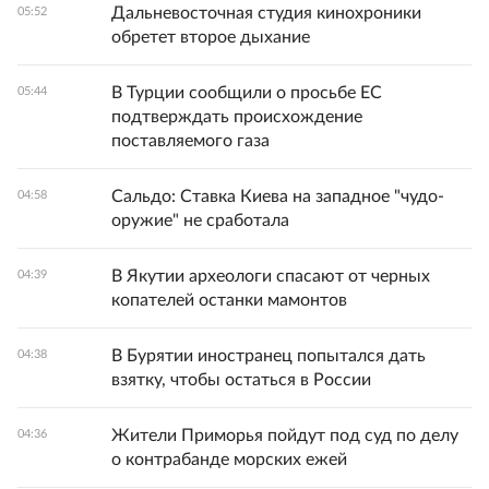
Дальневосточная студия кинохроники
05:52
обретет второе дыхание
В Турции сообщили о просьбе ЕС
05:44
подтверждать происхождение
поставляемого газа
Сальдо: Ставка Киева на западное "чудо-
04:58
оружие" не сработала
В Якутии археологи спасают от черных
04:39
копателей останки мамонтов
В Бурятии иностранец попытался дать
04:38
взятку, чтобы остаться в России
Жители Приморья пойдут под суд по делу
04:36
о контрабанде морских ежей