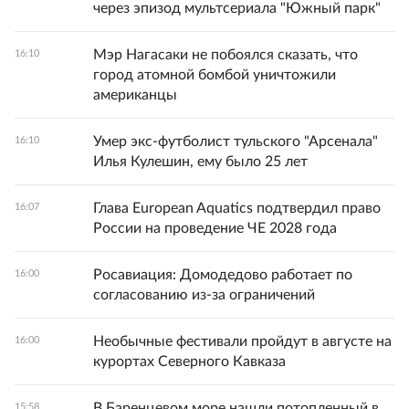
через эпизод мультсериала "Южный парк"
Мэр Нагасаки не побоялся сказать, что
16:10
город атомной бомбой уничтожили
американцы
Умер экс-футболист тульского "Арсенала"
16:10
Илья Кулешин, ему было 25 лет
Глава European Aquatics подтвердил право
16:07
России на проведение ЧЕ 2028 года
Росавиация: Домодедово работает по
16:00
согласованию из-за ограничений
Необычные фестивали пройдут в августе на
16:00
курортах Северного Кавказа
В Баренцевом море нашли потопленный в
15:58