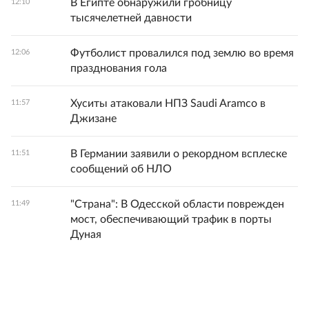
В Египте обнаружили гробницу
12:10
тысячелетней давности
Футболист провалился под землю во время
12:06
празднования гола
Хуситы атаковали НПЗ Saudi Aramco в
11:57
Джизане
В Германии заявили о рекордном всплеске
11:51
сообщений об НЛО
"Страна": В Одесской области поврежден
11:49
мост, обеспечивающий трафик в порты
Дуная
Южная Корея начала поиск грузов для
11:42
Северного морского пути