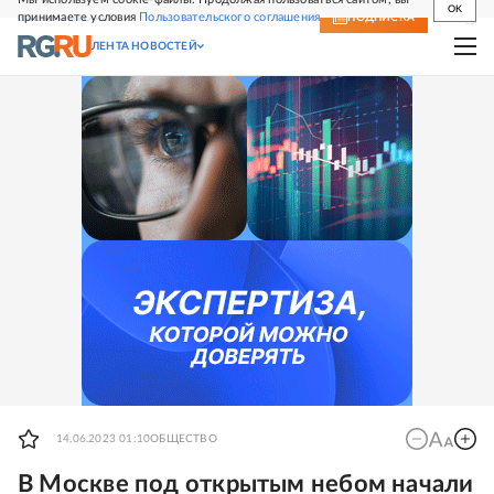
OK
принимаете условия
Пользовательского соглашения
СВЕЖИЙ НОМЕР
ПОДПИСКА
ЛЕНТА НОВОСТЕЙ
14.06.2023 01:10
ОБЩЕСТВО
В Москве под открытым небом начали