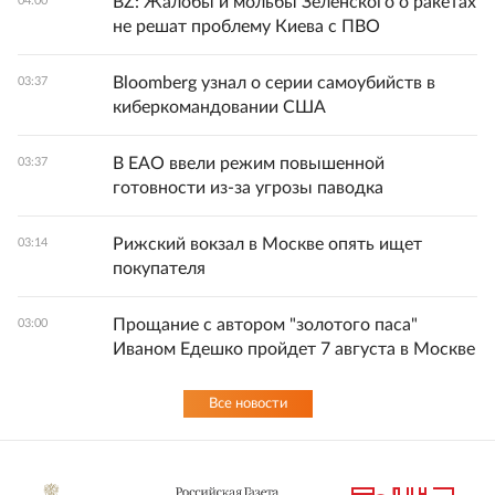
BZ: Жалобы и мольбы Зеленского о ракетах
04:00
не решат проблему Киева с ПВО
Bloomberg узнал о серии самоубийств в
03:37
киберкомандовании США
В ЕАО ввели режим повышенной
03:37
готовности из-за угрозы паводка
Рижский вокзал в Москве опять ищет
03:14
покупателя
Прощание с автором "золотого паса"
03:00
Иваном Едешко пройдет 7 августа в Москве
Все новости