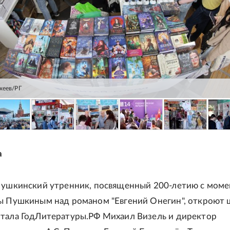
хеев/РГ
а
Пушкинский утренник, посвященный 200-летию с моме
ы Пушкиным над романом "Евгений Онегин", откроют 
тала ГодЛитературы.РФ Михаил Визель и директор