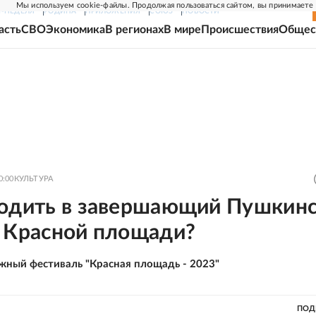
Мы используем cookie-файлы. Продолжая пользоваться сайтом, вы принимаете
Г-НЕДЕЛЯ
РОДИНА
ПРИЛОЖЕНИЯ
СОЮЗ
НОВОСТИ
асть
СВО
Экономика
В регионах
В мире
Происшествия
Общес
0:00
КУЛЬТУРА
ходить в завершающий Пушкин
а Красной площади?
жный фестиваль "Красная площадь - 2023"
ПОД