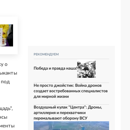
РЕКОМЕНДУЕМ
ку о
Победа и правда наша!
зыканты
 под
Не просто джойстик: Война дронов
создает востребованных специалистов
для мирной жизни
Воздушный кулак "Центра": Дроны,
щадь",
артиллерия и перехватчики
нсы
перемалывают оборону ВСУ
гменты