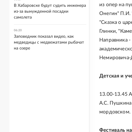
из опер на п
В Хабаровске будут судить инженера
из-за вынужденной посадки
Онегин" П.И. 
самолета
"Сказка о цар
Глинки, "Кам
06:20
Заповедник показал видео, как
Направника -
медведицы с медвежатами рыбачат
на озере
академическо
Немировича-
Детская и уч
13.00-13.45 
А.С. Пушкина
мордовском.
Фестиваль н