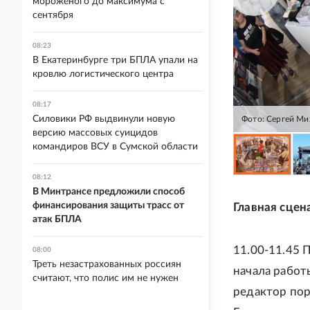
мороженого до максимума с
сентября
08:23
В Екатеринбурге три БПЛА упали на
кровлю логистического центра
08:17
Силовики РФ выдвинули новую
Фото: Сергей Ми
версию массовых суицидов
командиров ВСУ в Сумской области
08:12
В Минтрансе предложили способ
финансирования защиты трасс от
Главная сцен
атак БПЛА
11.00-11.45 
08:00
Треть незастрахованных россиян
начала работ
считают, что полис им не нужен
редактор пор