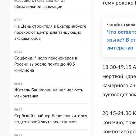
массово отказываются от
тему рококо 
обязательной эвакуации
07:55
ЧИТАЙТЕ ТАКЖ
На День строителя в Екатеринбурге
Что остает
перекроют центр для танцующих
экскаваторов
языке? В с
литератур
07:21
Соцфонд: Число пенсионеров в
России выросло почти до 40,5
18.30-19.15 
миллиона
мертвой царе
06:51
камерного ан
Житель Башкирии нашел челюсть
руководством
мамонтенка
06:36
20.15-21.30 
Сербский снайпер Берич восхитился
подготовкой якутских стрелков
конечно, тож
композиторов
06:27