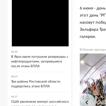
6 июня - ден
этот день "РГ
назовут побе
Зельфира Тре
галереи.
В Москве проход
08:30
В Ярославле потушили резервуары с
нефтепродуктами, загоревшиеся
после атаки БПЛА
08:29
Три района Ростовской области
подверглись атаке БПЛА
08:27
США увеличили импорт российского