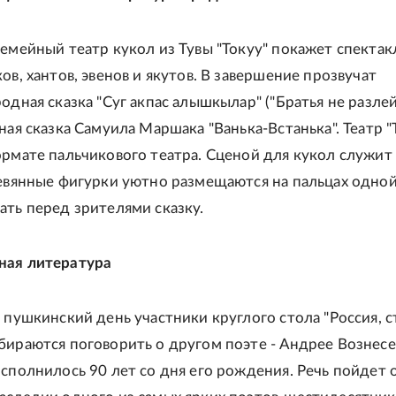
Семейный театр кукол из Тувы "Токуу" покажет спектак
ов, хантов, эвенов и якутов. В завершение прозвучат
одная сказка "Суг акпас алышкылар" ("Братья не разлей
ная сказка Самуила Маршака "Ванька-Встанька". Театр "
ормате пальчикового театра. Сценой для кукол служит
ревянные фигурки уютно размещаются на пальцах одной
ать перед зрителями сказку.
ная литература
 пушкинский день участники круглого стола "Россия, с
бираются поговорить о другом поэте - Андрее Вознес
исполнилось 90 лет со дня его рождения. Речь пойдет 