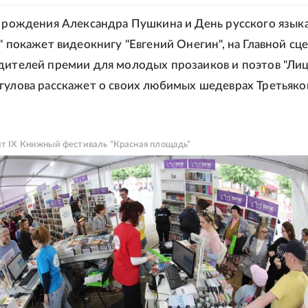
ь рождения Александра Пушкина и День русского языка
" покажет видеокнигу "Евгений Онегин", на Главной сц
дителей премии для молодых прозаиков и поэтов "Лице
гулова расскажет о своих любимых шедеврах Третьяко
ит IX Книжный фестиваль "Красная площадь"