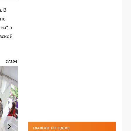
. В
ене
й", а
вской
1
/
154
ГЛАВНОЕ СЕГОДНЯ: