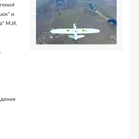
вгений
шок" и
а" М.И.
.
едения