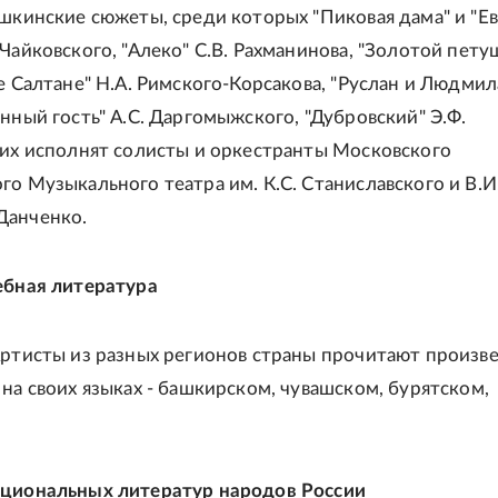
ушкинские сюжеты, среди которых "Пиковая дама" и "Е
Чайковского, "Алеко" С.В. Рахманинова, "Золотой пету
е Салтане" Н.А. Римского-Корсакова, "Руслан и Людмил
енный гость" А.С. Даргомыжского, "Дубровский" Э.Ф.
 их исполнят солисты и оркестранты Московского
го Музыкального театра им. К.С. Станиславского и В.И
Данченко.
ебная литература
Артисты из разных регионов страны прочитают произв
 на своих языках - башкирском, чувашском, бурятском,
ациональных литератур народов России