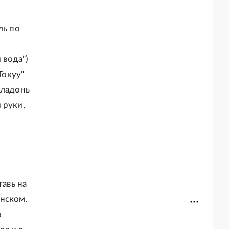
ль по
 вода")
Токуу"
 ладонь
 руки,
тавь на
енском.
о