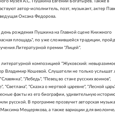
ного музея А.С. Пушкина Евгений Богатырёв. Также в
аствуют автор-исполнитель, поэт, музыкант, актер Пав
ведущая Оксана Федорова.
В день рождения Пушкина на Главной сцене Книжного
расная площадь", по уже сложившейся традиции, прой
учения Литературной премии "Лицей".
С литературной композицией "Жуковский: невыразимо
ер Владимир Кошевой. Слушатели не только услышат
 "Славянка", "Лебедь", "Певец во стане русских воинов",
, "Светлана", "Сказка о мертвой царевне", "Лесной царь"
есные факты из его биографии, удивительную истори
мли русской. В программе прозвучит авторская музык
Максима Мещерякова, а также вариации для виолонче