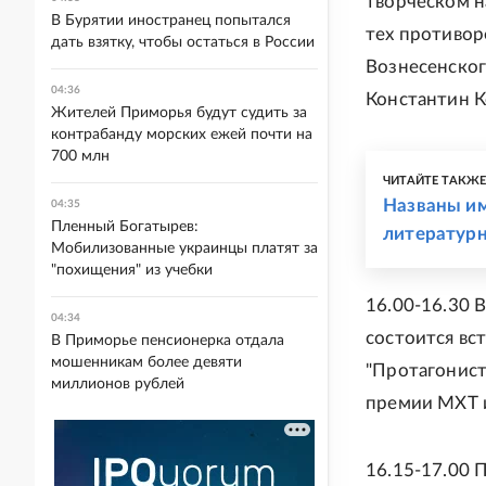
творческом н
В Бурятии иностранец попытался
тех противор
дать взятку, чтобы остаться в России
Вознесенског
04:36
Константин К
Жителей Приморья будут судить за
контрабанду морских ежей почти на
700 млн
ЧИТАЙТЕ ТАКЖ
Названы им
04:35
Пленный Богатырев:
литературн
Мобилизованные украинцы платят за
"похищения" из учебки
16.00-16.30 
04:34
состоится вс
В Приморье пенсионерка отдала
мошенникам более девяти
"Протагонист
миллионов рублей
премии МХТ и
16.15-17.00 