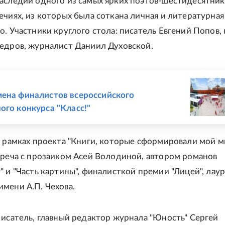
аследии одного из самых ярких поэтов-шестидесятник
ечиях, из которых была соткана личная и литературная
о. Участники круглого стола: писатель Евгений Попов,
едров, журналист Даниил Духовской.
Е
ена финалистов всероссийского
ого конкурса "Класс!"
В рамках проекта "Книги, которые сформировали мой м
треча с прозаиком Асей Володиной, автором романов
" и "Часть картины", финалисткой премии "Лицей", лау
мени А.П. Чехова.
Писатель, главный редактор журнала "Юность" Сергей