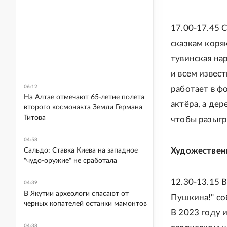
17.00-17.45 
сказкам коряк
тувинская нар
и всем извест
06:12
работает в ф
На Алтае отмечают 65-летие полета
актёра, а де
второго космонавта Земли Германа
Титова
чтобы разыгр
04:58
Художествен
Сальдо: Ставка Киева на западное
"чудо-оружие" не сработала
12.30-13.15 В
04:39
В Якутии археологи спасают от
Пушкина!" со
черных копателей останки мамонтов
В 2023 году 
04:38