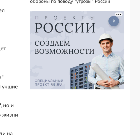
обороны по поводу "угрозы" России
ел
дет
е"
 лучшие
, но и
ю жизни
а
ли на