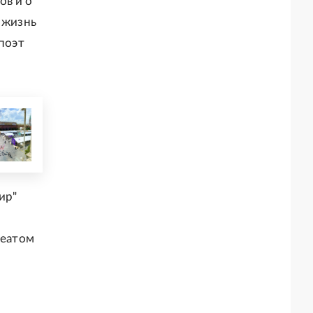
ов и о
 жизнь
 поэт
ир"
реатом