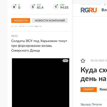
Киргизии
СВЕЖИЙ НОМЕР
Р
0
0.47
0.86
0
81.4
94.05
Вл
08:54
Площадь лесных пожаров в
Красноярском крае увеличилась до
НОВОСТИ
НОВОСТИ КОМПАНИЙ
370 тысяч гектаров
08:52
Солдаты ВСУ под Харьковом тонут
при форсировании вплавь
Северского Донца
06.06.2023 1
Куда с
день н
Кни
СЮЖЕТ
Эдуард Петров