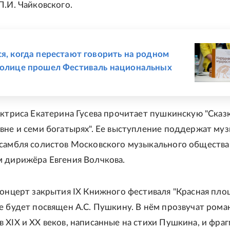
П.И. Чайковского.
Е
ся, когда перестают говорить на родном
толице прошел Фестиваль национальных
Актриса Екатерина Гусева прочитает пушкинскую "Сказ
вне и семи богатырях". Ее выступление поддержат му
самбля солистов Московского музыкального общества
 дирижёра Евгения Волчкова.
Концерт закрытия IX Книжного фестиваля "Красная пло
е будет посвящен А.С. Пушкину. В нём прозвучат рома
 XIX и XX веков, написанные на стихи Пушкина, и фра