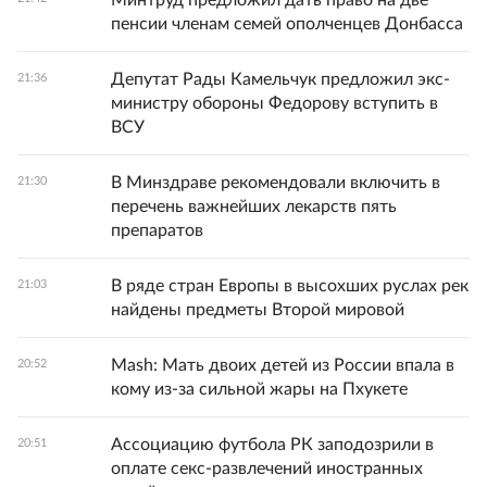
Минтруд предложил дать право на две
пенсии членам семей ополченцев Донбасса
Депутат Рады Камельчук предложил экс-
21:36
министру обороны Федорову вступить в
ВСУ
В Минздраве рекомендовали включить в
21:30
перечень важнейших лекарств пять
препаратов
В ряде стран Европы в высохших руслах рек
21:03
найдены предметы Второй мировой
Mash: Мать двоих детей из России впала в
20:52
кому из-за сильной жары на Пхукете
Ассоциацию футбола РК заподозрили в
20:51
оплате секс-развлечений иностранных