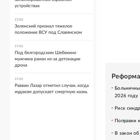
устройствах
17:03
Зеленский признал тяжелое
положение ВСУ под Славянском
17:01
Под белгородским Шебекино
мужчина ранен из-за детонации
дрона
Реформа
17:01
Раввин Лазар отметил случаи, когда
Больничные
иудаизм допускает смертную казнь
2026 году
Риск синдр
Поправки 
В закон о