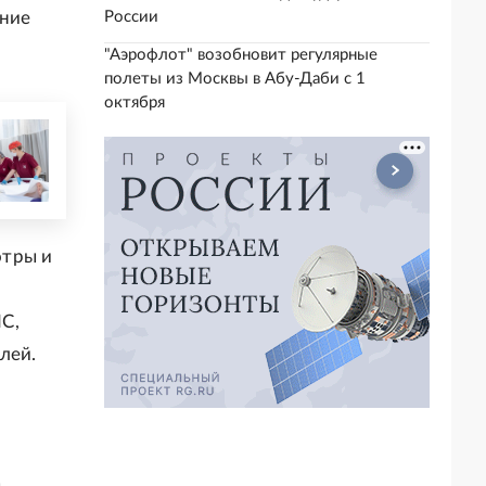
ение
России
"Аэрофлот" возобновит регулярные
полеты из Москвы в Абу-Даби с 1
октября
отры и
С,
лей.
е