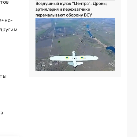
нтов
Воздушный кулак "Центра": Дроны,
артиллерия и перехватчики
перемалывают оборону ВСУ
ечно-
 другим
,
нты
та