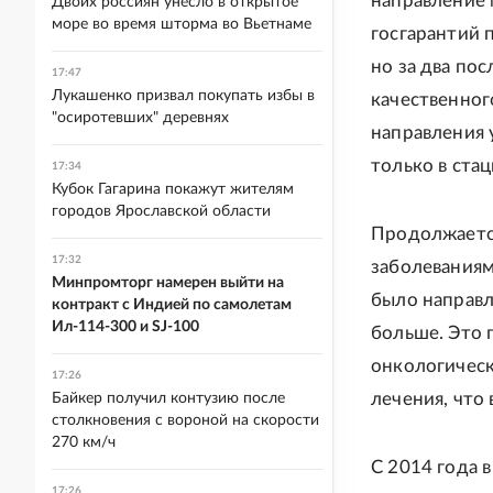
направление 
Двоих россиян унесло в открытое
море во время шторма во Вьетнаме
госгарантий 
но за два по
17:47
Лукашенко призвал покупать избы в
качественног
"осиротевших" деревнях
направления 
только в стац
17:34
Кубок Гагарина покажут жителям
городов Ярославской области
Продолжается
17:32
заболеваниям
Минпромторг намерен выйти на
было направле
контракт с Индией по самолетам
Ил-114-300 и SJ-100
больше. Это 
онкологическ
17:26
лечения, что 
Байкер получил контузию после
столкновения с вороной на скорости
270 км/ч
С 2014 года 
17:26