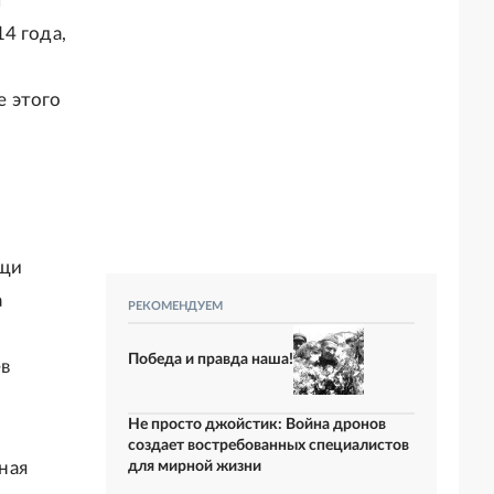
ы
4 года,
е этого
и
ощи
а
РЕКОМЕНДУЕМ
Победа и правда наша!
ев
Не просто джойстик: Война дронов
создает востребованных специалистов
ная
для мирной жизни