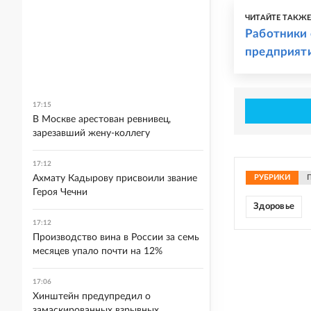
ЧИТАЙТЕ ТАКЖ
Работники 
предприят
17:15
В Москве арестован ревнивец,
зарезавший жену-коллегу
17:12
Ахмату Кадырову присвоили звание
РУБРИКИ
Героя Чечни
Здоровье
17:12
Производство вина в России за семь
месяцев упало почти на 12%
17:06
Хинштейн предупредил о
замаскированных взрывных