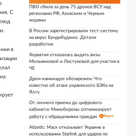
в
ПВО сбила за день 75 дронов ВСУ над
ия. С
регионами РФ, Азовским и Черным
морями
еход
и.
В России зарегистрировали тест-систему
на вирус Бундибуджио. Детали
разработки
нии в
Хорватия отказалась выдать визы
лизации
Мельниковой и Листуновой для участия в
елал
ЧЕ
на
Дрон-камикадзе обезврежен: Что
известно об атаке украинского БЭКа на
Ялту
ирует
От личного приема до цифрового
кабинета: Минобороны оптимизирует
Видео
работу с обращениями граждан
Atlantic: Маск отказывает Украине в
использовании Starlink для ударов по