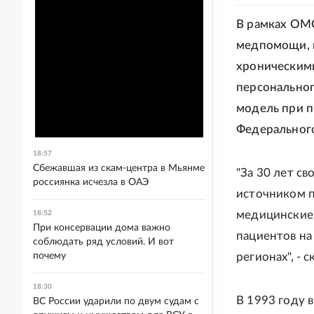
В рамках ОМС
медпомощи, в
хроническими
персональног
модель при п
Федеральног
18:57
Сбежавшая из скам-центра в Мьянме
"За 30 лет с
россиянка исчезла в ОАЭ
источником 
медицинские 
18:52
При консервации дома важно
пациентов на
соблюдать ряд условий. И вот
почему
регионах", -
18:30
В 1993 году 
ВС России ударили по двум судам с