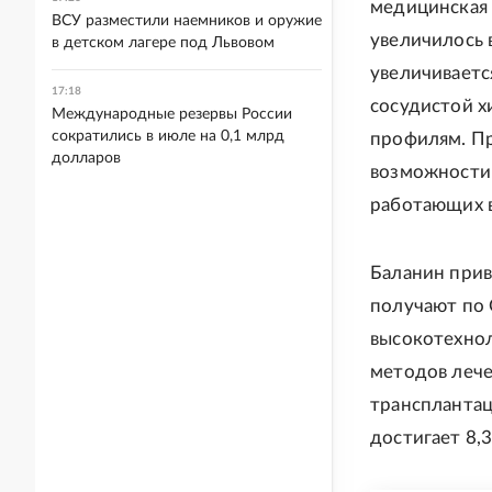
медицинская 
ВСУ разместили наемников и оружие
увеличилось в
в детском лагере под Львовом
увеличиваетс
17:18
сосудистой х
Международные резервы России
сократились в июле на 0,1 млрд
профилям. Пр
долларов
возможности 
работающих в
Баланин прив
получают по 
высокотехнол
методов лече
трансплантац
достигает 8,