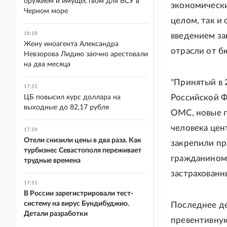
оружием и имуществом для ВСУ в
экономически
Черном море
целом, так и
18:18
введением за
Жену иноагента Александра
отрасли от б
Невзорова Лидию заочно арестовали
на два месяца
"Принятый в 
17:55
Российской Ф
ЦБ повысил курс доллара на
выходные до 82,17 рубля
ОМС, новые п
человека цен
17:54
Отели снизили цены в два раза. Как
закрепили пр
турбизнес Севастополя переживает
гражданином.
трудные времена
застрахованн
17:51
В России зарегистрировали тест-
систему на вирус Бундибуджио.
Последнее де
Детали разработки
превентивную