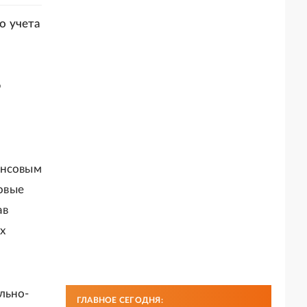
о учета
ю
ансовым
овые
ав
х
льно-
ГЛАВНОЕ СЕГОДНЯ: