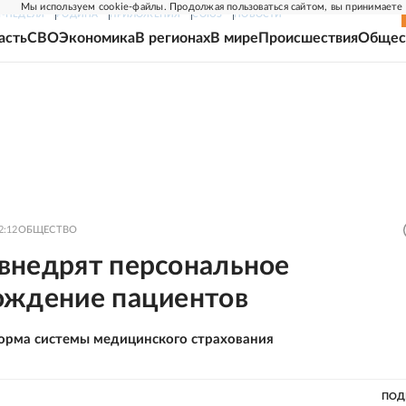
Мы используем cookie-файлы. Продолжая пользоваться сайтом, вы принимаете
Г-НЕДЕЛЯ
РОДИНА
ПРИЛОЖЕНИЯ
СОЮЗ
НОВОСТИ
асть
СВО
Экономика
В регионах
В мире
Происшествия
Общес
2:12
ОБЩЕСТВО
внедрят персональное
ождение пациентов
орма системы медицинского страхования
ПОД