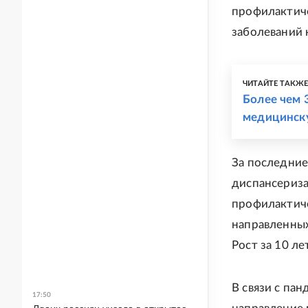
профилактиче
заболеваний 
ЧИТАЙТЕ ТАКЖ
Более чем 
медицинск
За последние
диспансериза
профилактиче
направленных
Рост за 10 ле
В связи с па
17:50