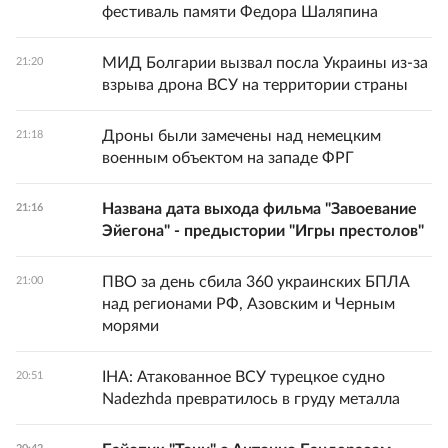
фестиваль памяти Федора Шаляпина
МИД Болгарии вызвал посла Украины из-за
21:20
взрыва дрона ВСУ на территории страны
Дроны были замечены над немецким
21:18
военным объектом на западе ФРГ
Названа дата выхода фильма "Завоевание
21:16
Эйегона" - предыстории "Игры престолов"
ПВО за день сбила 360 украинских БПЛА
21:00
над регионами РФ, Азовским и Черным
морями
IHA: Атакованное ВСУ турецкое судно
20:51
Nadezhda превратилось в груду металла