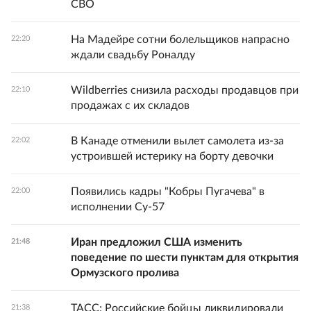
СВО
На Мадейре сотни болельщиков напрасно
22:20
ждали свадьбу Роналду
Wildberries снизила расходы продавцов при
22:10
продажах с их складов
В Канаде отменили вылет самолета из-за
22:02
устроившей истерику на борту девочки
Появились кадры "Кобры Пугачева" в
22:00
исполнении Су-57
Иран предложил США изменить
21:48
поведение по шести пунктам для открытия
Ормузского пролива
ТАСС: Российские бойцы ликвидировали
21:38