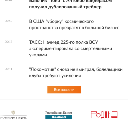
Байопик "Тони" с Антонио Бандерасом
20:42
получил дублированный трейлер
В США "уборку" космического
20:42
пространства превратят в большой бизнес
ТАСС: Начмед 225-го полка ВСУ
20:17
экспериментировала со смертельными
уколами
"Локомотив" снова не выиграл, болельщики
20:11
клуба требуют усиления
Все новости