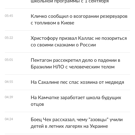
школьной программы с 1 сентября
Кличко сообщил о возгорании резервуаров
05:45
с топливом в Киеве
Христофору призвал Каллас не позориться
05:22
со своими сказками о России
Пентагон рассекретил дело о падении в
05:01
Бразилии НЛО с человеческим телом
На Сахалине пес спас хозяина от медведя
04:55
На Камчатке заработает школа будущих
04:39
отцов
Боец Чех рассказал, чему "азовцы" учили
04:24
детей в летних лагерях на Украине