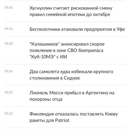
Хуснуллин считает рискованной смену
09:35
правил семейной ипотеки до октября
Беспилотники атаковали предприятия в Уфе
09:33
"Калашников" анонсировал скорое
09:28
появление в зоне СВО боеприпаса
"Куб-10МЭ" с ИИ
Два самолета едва избежали крупного
09:26
столкновения в Сиднее
Лионель Месси прибыл в Аргентину на
09:25
похороны отца
Финляндия отказалась поставлять Киеву
09:23
ракеты для Patriot