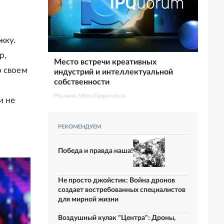
жку.
р,
Место встречи креативных
о своем
индустрий и интеллектуальной
собственности
Реклама. https://ipquorum.ru
и не
РЕКОМЕНДУЕМ
Победа и правда наша!
Не просто джойстик: Война дронов
создает востребованных специалистов
для мирной жизни
Воздушный кулак "Центра": Дроны,