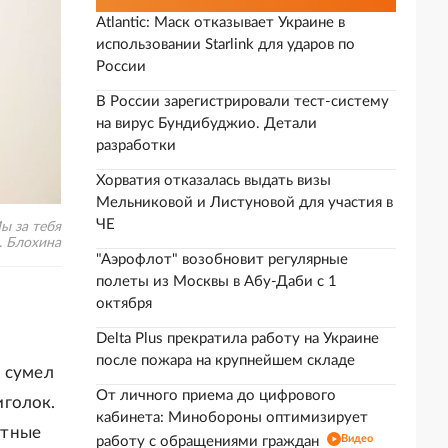
Atlantic: Маск отказывает Украине в
использовании Starlink для ударов по
России
В России зарегистрировали тест-систему
на вирус Бундибуджио. Детали
разработки
Хорватия отказалась выдать визы
Мельниковой и Листуновой для участия в
ЧЕ
ы за тебя
. Блохина
"Аэрофлот" возобновит регулярные
полеты из Москвы в Абу-Даби с 1
октября
Delta Plus прекратила работу на Украине
после пожара на крупнейшем складе
м сумел
От личного приема до цифрового
иголок.
кабинета: Минобороны оптимизирует
стные
Видео
работу с обращениями граждан