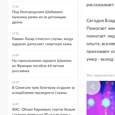
рассказывает 
17:01
Под белгородским Шебекино
мужчина ранен из-за детонации
Сегодня Влад
дрона
Помогает жен
17:01
помогает люд
Раввин Лазар отметил случаи, когда
опыте, вселяе
иудаизм допускает смертную казнь
приезжают из
16:59
умер - выход 
На горнолыжном курорте Шамони
во Франции погибла 64-летняя
россиянка
Эти знаменитости
16:59
В Сенегале трех блогеров осудили за
оскорбление президента страны
16:47
ФАС: Объем биржевых торгов белым
сахаром превысил 90 тысяч тонн с