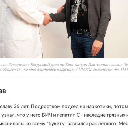
лав Погорелов: Когда мой доктор Константин Лактионов сказал: "М
поборемся", ко мне вернулась надежда. / НМИЦ онкологии им. Н.Н
ав
славу 36 лет. Подростком подсел на наркотики, пото
 узнал, что у него ВИЧ и гепатит С - наследие грязных 
ыяснилось: ко всему "букету" развился рак легкого. Ме