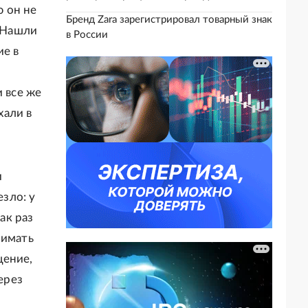
ю он не
Бренд Zara зарегистрировал товарный знак
. Нашли
в России
ие в
и все же
хали в
и
езло: у
ак раз
нимать
щение,
ерез