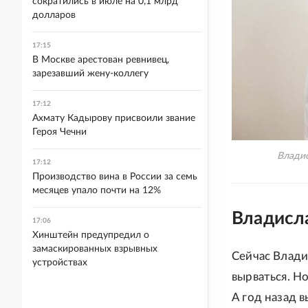
сократились в июле на 0,1 млрд
долларов
17:15
В Москве арестован ревнивец,
зарезавший жену-коллегу
17:12
Ахмату Кадырову присвоили звание
Героя Чечни
Владис
17:12
Производство вина в России за семь
месяцев упало почти на 12%
Владисл
17:06
Хинштейн предупредил о
замаскированных взрывных
Сейчас Влади
устройствах
вырваться. Но
А год назад в