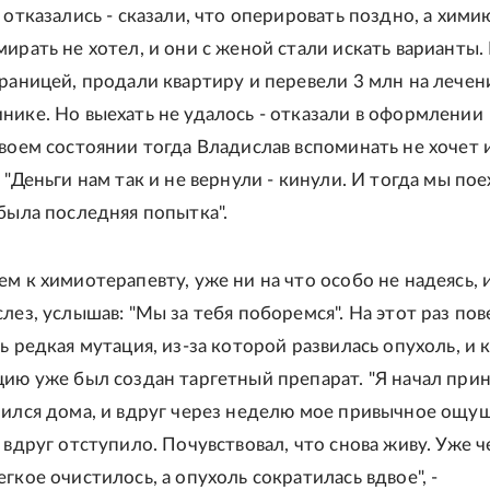
 отказались - сказали, что оперировать поздно, а хими
мирать не хотел, и они с женой стали искать варианты
границей, продали квартиру и перевели 3 млн на лечен
нике. Но выехать не удалось - отказали в оформлении
своем состоянии тогда Владислав вспоминать не хочет 
 "Деньги нам так и не вернули - кинули. И тогда мы пое
 была последняя попытка".
м к химиотерапевту, уже ни на что особо не надеясь, 
лез, услышав: "Мы за тебя поборемся". На этот раз пов
ь редкая мутация, из-за которой развилась опухоль, и к
цию уже был создан таргетный препарат. "Я начал при
чился дома, и вдруг через неделю мое привычное ощу
 вдруг отступило. Почувствовал, что снова живу. Уже ч
гкое очистилось, а опухоль сократилась вдвое", -