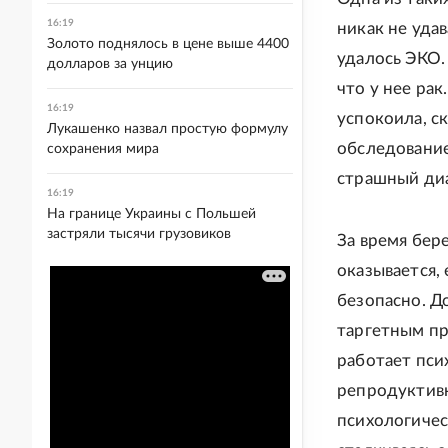
16:19
никак не уда
Золото поднялось в цене выше 4400
удалось ЭКО.
долларов за унцию
что у нее рак
16:19
успокоила, ск
Лукашенко назвал простую формулу
обследование,
сохранения мира
страшный диа
16:19
На границе Украины с Польшей
застряли тысячи грузовиков
За время бер
оказывается,
безопасно. Д
таргетным пр
работает пси
репродуктивн
психологичес