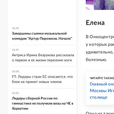
Елена
16:42
Завершены съемки музыкальной
В Онкоцентр
комедии "Артур Пирожков. Начало"
у которых ра
16:41
удивительно,
Актриса Ирина Безрукова рассказала
болезнью.
о первом в ее жизни переломе ноги
16:38
FT: Лидеры стран ЕС опасаются, что
ЧИТАЙТЕ ТАКЖ
блок не примет новых членов
Главный он
Москвы Иго
16:32
столице
Лидеры сборной России по
гимнастике не получили визы на ЧЕ в
Хорватию
Одна из таки