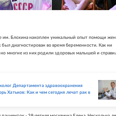
е им. Блохина накоплен уникальный опыт помощи же
к был диагностирован во время беременности. Как ни
 но многие из них родили здоровых малышей и справи
Е
колог Департамента здравоохранения
рь Хатьков: Как и чем сегодня лечат рак в
х пациенток - 38-летняя москвичка Елена. Несколько ле