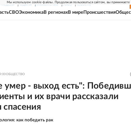
Мы используем cookie-файлы. Продолжая пользоваться сайтом, вы принимаете
Г-НЕДЕЛЯ
РОДИНА
ПРИЛОЖЕНИЯ
СОЮЗ
НОВОСТИ
асть
СВО
Экономика
В регионах
В мире
Происшествия
Общес
9:00
ОБЩЕСТВО
е умер - выход есть": Победив
иенты и их врачи рассказали
 спасения
ология: как победить рак