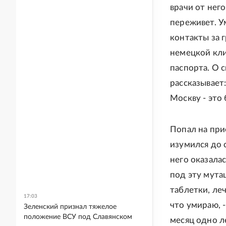
врачи от него
переживет. У
контакты за 
немецкой кли
паспорта. О 
рассказывает:
Москву - это
Попал на прие
изумился до с
него оказалас
под эту мута
таблетки, ле
17:03
что умираю, -
Зеленский признал тяжелое
положение ВСУ под Славянском
месяц одно ле