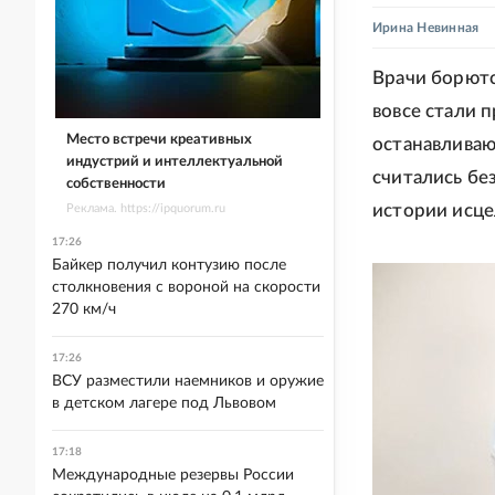
Ирина Невинная
Врачи борютс
вовсе стали 
Место встречи креативных
останавливаю
индустрий и интеллектуальной
считались бе
собственности
истории исце
Реклама. https://ipquorum.ru
17:26
Байкер получил контузию после
столкновения с вороной на скорости
270 км/ч
17:26
ВСУ разместили наемников и оружие
в детском лагере под Львовом
17:18
Международные резервы России