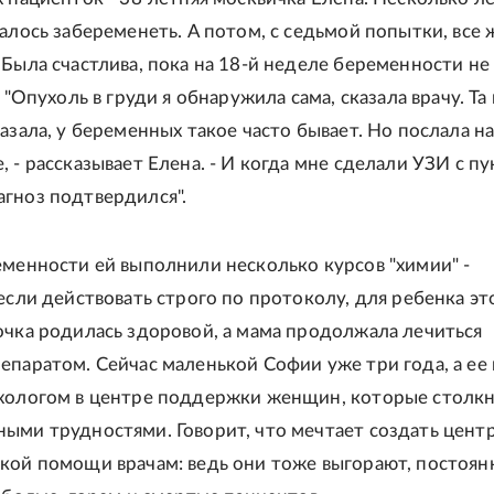
валось забеременеть. А потом, с седьмой попытки, все 
 Была счастлива, пока на 18-й неделе беременности не 
. "Опухоль в груди я обнаружила сама, сказала врачу. Та
азала, у беременных такое часто бывает. Но послала н
 - рассказывает Елена. - И когда мне сделали УЗИ с п
гноз подтвердился".
еменности ей выполнили несколько курсов "химии" -
 если действовать строго по протоколу, для ребенка эт
очка родилась здоровой, а мама продолжала лечиться
епаратом. Сейчас маленькой Софии уже три года, а ее
хологом в центре поддержки женщин, которые столкн
ыми трудностями. Говорит, что мечтает создать цент
кой помощи врачам: ведь они тоже выгорают, постоян