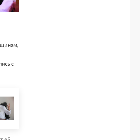
нщинам,
лись с
т ей