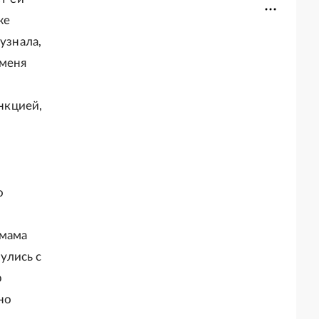
же
узнала,
 меня
а
ункцией,
о
 мама
улись с
р
но