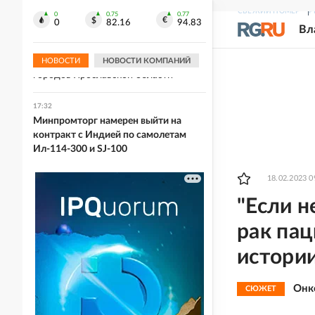
Лукашенко призвал покупать избы в
СВЕЖИЙ НОМЕР
Р
"осиротевших" деревнях
0
0.75
0.77
0
82.16
94.83
Вл
17:34
Кубок Гагарина покажут жителям
НОВОСТИ
НОВОСТИ КОМПАНИЙ
городов Ярославской области
17:32
Минпромторг намерен выйти на
контракт с Индией по самолетам
Ил-114-300 и SJ-100
18.02.2023 0
"Если н
рак пац
истории
Онк
СЮЖЕТ