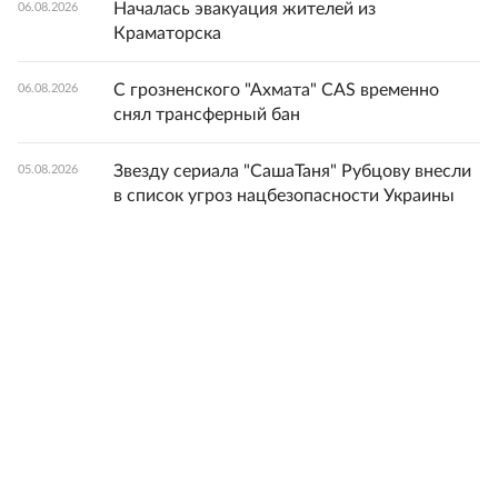
Началась эвакуация жителей из
06.08.2026
Краматорска
С грозненского "Ахмата" CAS временно
06.08.2026
снял трансферный бан
Звезду сериала "СашаТаня" Рубцову внесли
05.08.2026
в список угроз нацбезопасности Украины
Синоптики: Пятница может стать самым
05.08.2026
жарким днем за все лето в Москве
"Зенит" в стартовом матче Кубка России
05.08.2026
обыграл "Балтику"
SHOT: Альпинистка из США с русскими
05.08.2026
корнями умерла после новости о гибели
друзей