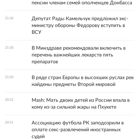
пенсии членам семей ополченцев Донбасса
Депутат Рады Камельчук предложил экс-
21:36
министру обороны Федорову вступить в
ВСУ
В Минздраве рекомендовали включить в
21:30
перечень важнейших лекарств пять
препаратов
В ряде стран Европы в высохших руслах рек
21:03
найдены предметы Второй мировой
Mash: Мать двоих детей из России впала в
20:52
кому из-за сильной жары на Пхукете
Ассоциацию футбола РК заподозрили в
20:51
оплате секс-развлечений иностранных
судей