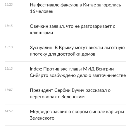
На фестивале факелов в Китае загорелись
15:23
16 человек
Овечкин заявил, что не разговаривает с
15:15
клюшками
Хуснуллин: В Крыму могут ввести льготную
15:13
ипотеку для достройки домов
Index: Против экс-главы МИД Венгрии
15:13
Сийярто возбуждено дело о взяточничестве
Президент Сербии Вучич рассказал о
15:07
переговорах с Зеленским
Медведев заявил о скором финале карьеры
14:57
Зеленского