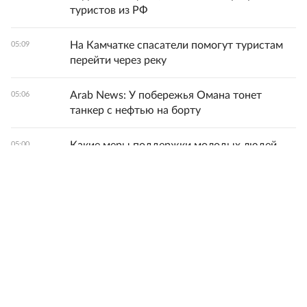
туристов из РФ
На Камчатке спасатели помогут туристам
05:09
перейти через реку
Arab News: У побережья Омана тонет
05:06
танкер с нефтью на борту
Какие меры поддержки молодых людей
05:00
реализуют в ДФО
В Южно-Сахалинске стартовал
04:48
всероссийский молодежный форум
"ОстроVa"
Развожаев: Идет атака ВСУ на Севастополь,
04:42
сбито 7 БПЛА