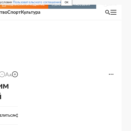
 условия
Пользовательского соглашения
OK
Войти
ПОДПИСКА
НА ИЗДАНИЕ
ВКЛЮЧИТЬ РАССЫЛКУ
тво
Спорт
Культура
им
й
ЕЛИТЬСЯ