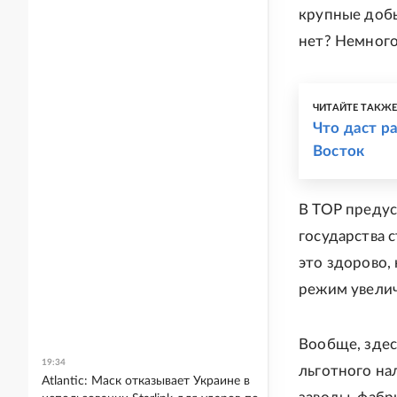
крупные добы
нет? Немного
ЧИТАЙТЕ ТАКЖ
Что даст р
Восток
В ТОР предус
государства 
это здорово,
режим увелич
Вообще, здес
19:34
льготного на
Atlantic: Маск отказывает Украине в