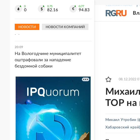
бального зала Трампа в Белом доме
СВЕЖИЙ НОМЕР
Р
0
0.75
0.77
0
82.16
94.83
Вл
20:12
Метеоролог Паршина: Жара до +42
градусов накроет южные регионы
НОВОСТИ
НОВОСТИ КОМПАНИЙ
РФ
20:09
На Вологодчине муниципалитет
оштрафовали за нападение
бездомной собаки
08.12.2022 0
Михаил
ТОР на 
Михаил Утробин
(
Хабаровский край