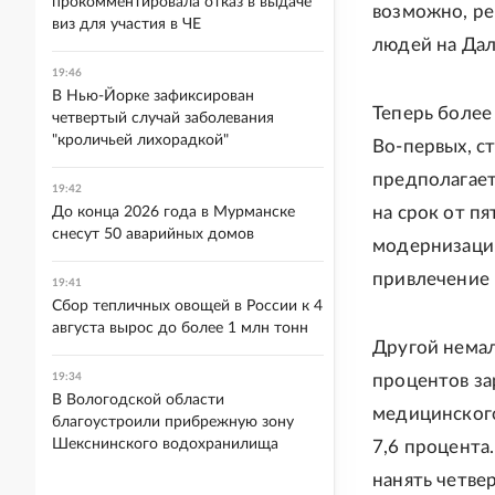
прокомментировала отказ в выдаче
возможно, ре
виз для участия в ЧЕ
людей на Дал
19:46
В Нью-Йорке зафиксирован
Теперь более
четвертый случай заболевания
"кроличьей лихорадкой"
Во-первых, с
предполагает
19:42
на срок от пя
До конца 2026 года в Мурманске
снесут 50 аварийных домов
модернизацию
привлечение 
19:41
Сбор тепличных овощей в России к 4
августа вырос до более 1 млн тонн
Другой нема
19:34
процентов за
В Вологодской области
медицинского,
благоустроили прибрежную зону
Шекснинского водохранилища
7,6 процента
нанять четвер