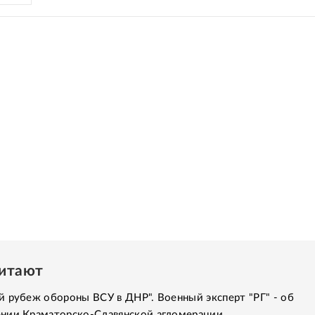
читают
 рубеж обороны ВСУ в ДНР". Военный эксперт "РГ" - об
нии Краматорско-Славянской агломерации