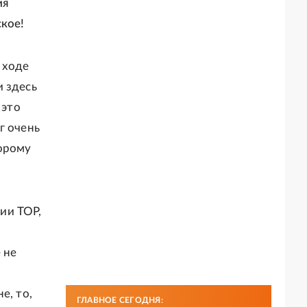
ия
кое!
 ходе
и здесь
 это
г очень
торому
ии ТОР,
 не
е, то,
ГЛАВНОЕ СЕГОДНЯ: