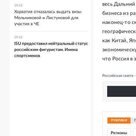
весь Дальний
19:13
Хорватия отказалась выдать визы
бизнеса из р
Мельниковой и Листуновой для
наконец-то с
участия в ЧЕ
географическ
19:13
как Китай, Я
ISU предоставил нейтральный статус
экономическу
российским фигуристам. Имена
спортсменов
что Россия в
Российская газета
РУБРИКИ
Регионы