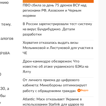
чению
ПВО сбила за день 75 дронов ВСУ над
регионами РФ, Азовским и Черным
морями
 тему.
В России зарегистрировали тест-систему
на вирус Бундибуджио. Детали
разработки
налогов
Хорватия отказалась выдать визы
Мельниковой и Листуновой для участия в
руда,
ЧЕ
Дрон-камикадзе обезврежен: Что
известно об атаке украинского БЭКа на
Ялту
0
От личного приема до цифрового
кабинета: Минобороны оптимизирует
30, а
Видео
работу с обращениями граждан
 бы
Atlantic: Маск отказывает Украине в
у
использовании Starlink для ударов по