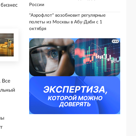
 бизнес
России
"Аэрофлот" возобновит регулярные
полеты из Москвы в Абу-Даби с 1
октября
 Все
альный
мы
ят