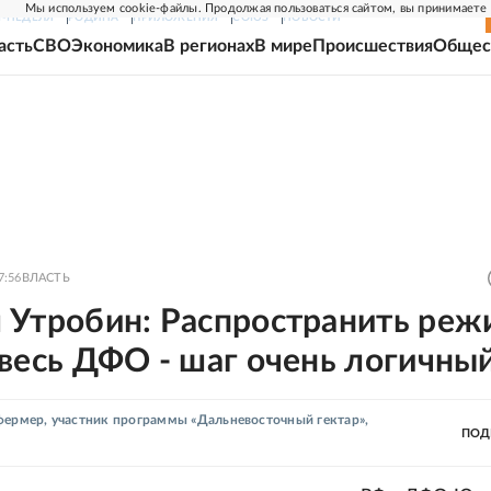
Мы используем cookie-файлы. Продолжая пользоваться сайтом, вы принимаете
Г-НЕДЕЛЯ
РОДИНА
ПРИЛОЖЕНИЯ
СОЮЗ
НОВОСТИ
асть
СВО
Экономика
В регионах
В мире
Происшествия
Общес
7:56
ВЛАСТЬ
 Утробин: Распространить реж
весь ДФО - шаг очень логичны
фермер, участник программы «Дальневосточный гектар»,
ПОД
)