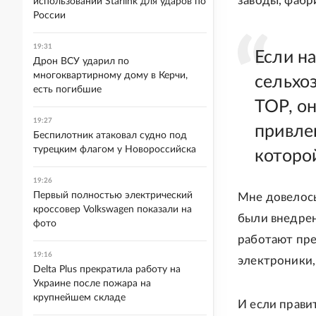
заводы, фабр
использовании Starlink для ударов по
России
19:31
Если н
Дрон ВСУ ударил по
многоквартирному дому в Керчи,
сельхо
есть погибшие
ТОР, он
19:27
привле
Беспилотник атаковал судно под
турецким флагом у Новороссийска
которо
19:26
Первый полностью электрический
Мне довелось
кроссовер Volkswagen показали на
были внедрен
фото
работают пр
19:16
электроники,
Delta Plus прекратила работу на
Украине после пожара на
крупнейшем складе
И если прави