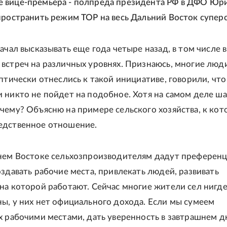
 вице-премьера - полпреда президента РФ в ДФО Юр
пространить режим ТОР на весь Дальний Восток суперс
ачал высказывать еще года четыре назад, в том числе в
встреч на различных уровнях. Признаюсь, многие люд
птически отнеслись к такой инициативе, говорили, что
 никто не пойдет на подобное. Хотя на самом деле ша
чему? Объясню на примере сельского хозяйства, к ко
едственное отношение.
нем Востоке сельхозпроизводителям дадут преференц
оздавать рабочие места, привлекать людей, развивать
на которой работают. Сейчас многие жители сел нигде
ы, у них нет официального дохода. Если мы сумеем
х рабочими местами, дать уверенность в завтрашнем дн