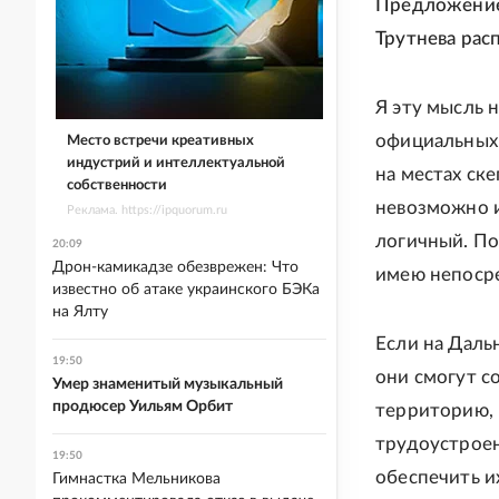
Предложение
Трутнева рас
Я эту мысль н
официальных 
Место встречи креативных
индустрий и интеллектуальной
на местах ске
собственности
невозможно и
Реклама. https://ipquorum.ru
логичный. По
20:09
Дрон-камикадзе обезврежен: Что
имею непоср
известно об атаке украинского БЭКа
на Ялту
Если на Даль
19:50
они смогут с
Умер знаменитый музыкальный
продюсер Уильям Орбит
территорию, 
трудоустроен
19:50
обеспечить и
Гимнастка Мельникова