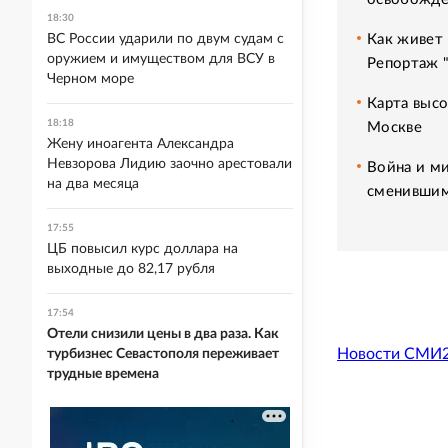
18:30
Как живет 
ВС России ударили по двум судам с
оружием и имуществом для ВСУ в
Репортаж 
Черном море
Карта высо
18:18
Москве
Жену иноагента Александра
Невзорова Лидию заочно арестовали
Война и ми
на два месяца
сменившим
17:55
ЦБ повысил курс доллара на
выходные до 82,17 рубля
17:54
Отели снизили цены в два раза. Как
Новости СМИ
турбизнес Севастополя переживает
трудные времена