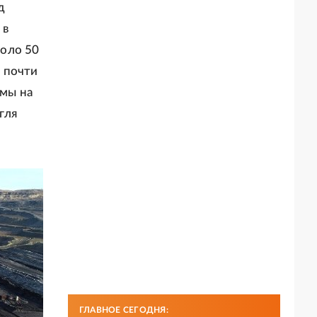
д
 в
коло 50
т почти
емы на
гля
ГЛАВНОЕ СЕГОДНЯ: