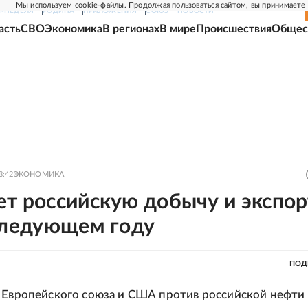
Мы используем cookie-файлы. Продолжая пользоваться сайтом, вы принимаете
Г-НЕДЕЛЯ
РОДИНА
ПРИЛОЖЕНИЯ
СОЮЗ
НОВОСТИ
асть
СВО
Экономика
В регионах
В мире
Происшествия
Общес
3:42
ЭКОНОМИКА
ет российскую добычу и экспор
 следующем году
ПОД
 Европейского союза и США против российской нефти