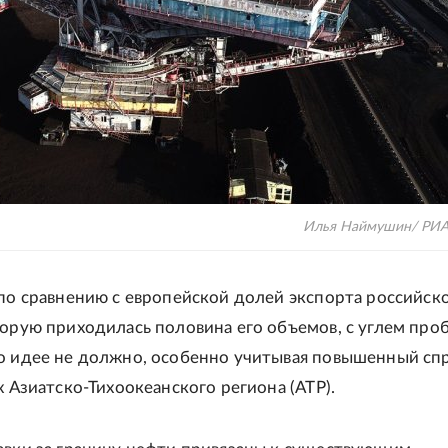
Илья Наймушин/ РИА
 по сравнению с европейской долей экспорта российск
торую приходилась половина его объемов, с углем про
о идее не должно, особенно учитывая повышенный спр
х Азиатско-Тихоокеанского региона (АТР).