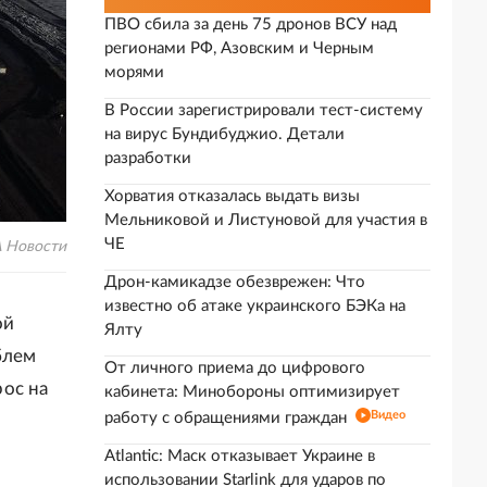
ПВО сбила за день 75 дронов ВСУ над
регионами РФ, Азовским и Черным
морями
В России зарегистрировали тест-систему
на вирус Бундибуджио. Детали
разработки
Хорватия отказалась выдать визы
Мельниковой и Листуновой для участия в
ЧЕ
 Новости
Дрон-камикадзе обезврежен: Что
известно об атаке украинского БЭКа на
ой
Ялту
блем
От личного приема до цифрового
ос на
кабинета: Минобороны оптимизирует
Видео
работу с обращениями граждан
Atlantic: Маск отказывает Украине в
использовании Starlink для ударов по