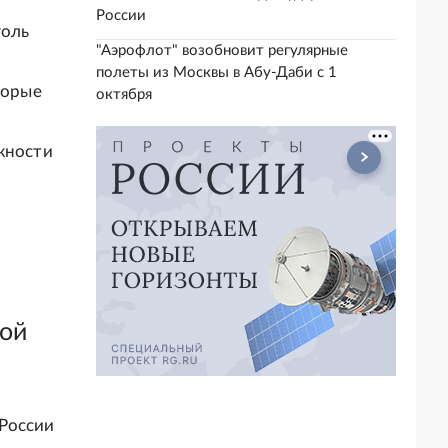
России
голь
"Аэрофлот" возобновит регулярные
полеты из Москвы в Абу-Даби с 1
торые
октября
жности
ной
 России