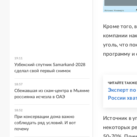
Кроме того, 
компании на
уголь, что п
программу и 
19:11
Узбекский спутник Samarkand-2028
сделал свой первый снимок
ЧИТАЙТЕ ТАКЖ
18:57
Эксперт по
Сбежавшая из скам-центра в Мьянме
россиянка исчезла в ОАЭ
России хва
18:52
При консервации дома важно
Источник в у
соблюдать ряд условий. И вот
некоторых ре
почему
50-70%. Прич