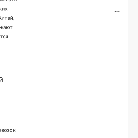
ких
Китай,
лжают
тся
й
евозок