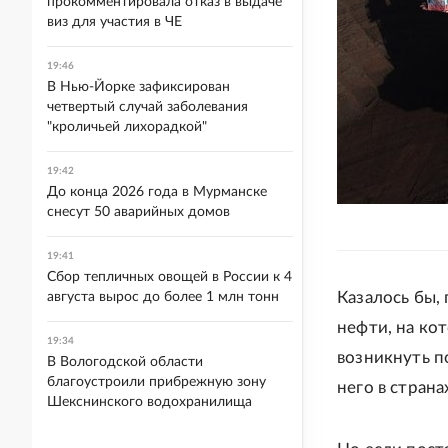
прокомментировала отказ в выдаче
виз для участия в ЧЕ
19:46
В Нью-Йорке зафиксирован
четвертый случай заболевания
"кроличьей лихорадкой"
19:42
До конца 2026 года в Мурманске
снесут 50 аварийных домов
19:41
Сбор тепличных овощей в России к 4
Казалось бы,
августа вырос до более 1 млн тонн
нефти, на ко
19:34
возникнуть п
В Вологодской области
благоустроили прибрежную зону
него в страна
Шекснинского водохранилища