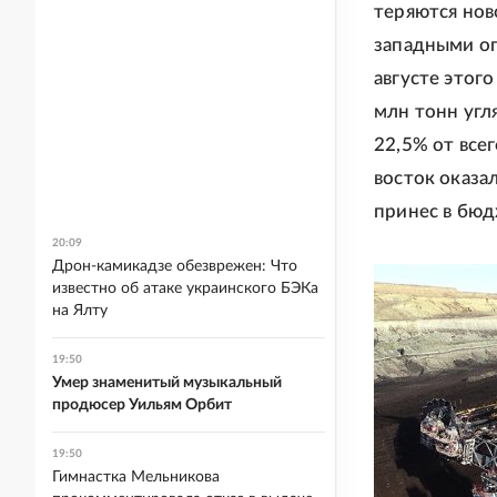
теряются нов
западными ог
августе этого
млн тонн угля
22,5% от все
восток оказал
принес в бюд
20:09
Дрон-камикадзе обезврежен: Что
известно об атаке украинского БЭКа
на Ялту
19:50
Умер знаменитый музыкальный
продюсер Уильям Орбит
19:50
Гимнастка Мельникова