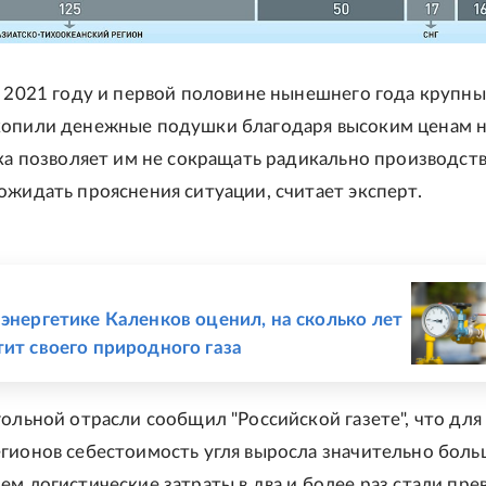
в 2021 году и первой половине нынешнего года крупн
копили денежные подушки благодаря высоким ценам 
ока позволяет им не сокращать радикально производст
ожидать прояснения ситуации, считает эксперт.
Е
 энергетике Каленков оценил, на сколько лет
тит своего природного газа
гольной отрасли сообщил "Российской газете", что для
гионов себестоимость угля выросла значительно больш
ем логистические затраты в два и более раз стали пр