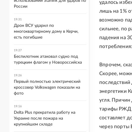
использовании Starlink для ударов по
удалось избе
России
лишь на 1% о
возможно пад
19:31
Дрон ВСУ ударил по
сильнее, по 
многоквартирному дому в Керчи,
падения на 3
есть погибшие
потребления:
19:27
Беспилотник атаковал судно под
турецким флагом у Новороссийска
Впрочем, ска
Скорее, можн
19:26
Первый полностью электрический
последствий 
кроссовер Volkswagen показали на
энергетики К
фото
угля. Причин
19:16
тарифы РЖД и
Delta Plus прекратила работу на
составляет д
Украине после пожара на
крупнейшем складе
через порты 