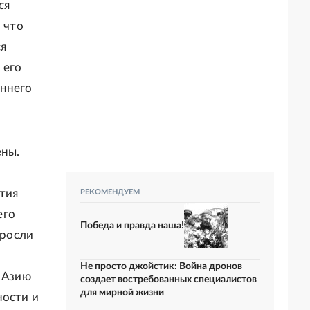
ся
 что
ся
 его
еннего
ены.
тия
РЕКОМЕНДУЕМ
его
Победа и правда наша!
ыросли
Не просто джойстик: Война дронов
в Азию
создает востребованных специалистов
для мирной жизни
ности и