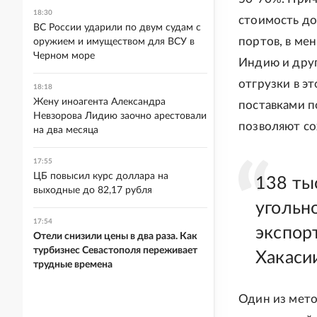
18:30
стоимость до
ВС России ударили по двум судам с
портов, в мен
оружием и имуществом для ВСУ в
Черном море
Индию и друг
отгрузки в э
18:18
Жену иноагента Александра
поставками п
Невзорова Лидию заочно арестовали
позволяют со
на два месяца
17:55
ЦБ повысил курс доллара на
138 тыс
выходные до 82,17 рубля
угольн
17:54
экспорт
Отели снизили цены в два раза. Как
турбизнес Севастополя переживает
Хакаси
трудные времена
Один из мето