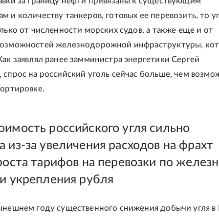
авки за границу нефти привязаны к существующим
м и количеству танкеров, готовых ее перевозить, то у
олько от численности морских судов, а также еще и от
возможностей железнодорожной инфраструктуры, ко
Как заявлял ранее замминистра энергетики Сергей
 спрос на российский уголь сейчас больше, чем возмо
портировке.
оимость российского угля сильно
а из-за увеличения расходов на фрахт
 роста тарифов на перевозки по желез
 и укрепления рубля
ынешнем году существенного снижения добычи угля в