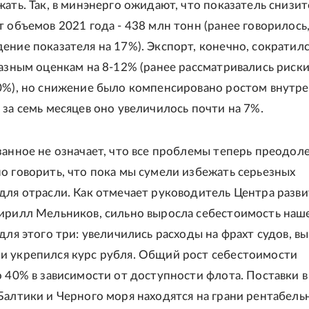
жать. Так, в минэнерго ожидают, что показатель снизит
т объемов 2021 года - 438 млн тонн (ранее говорилось,
ение показателя на 17%). Экспорт, конечно, сократил
разным оценкам на 8-12% (ранее рассматривались риски
0%), но снижение было компенсировано ростом внутр
 за семь месяцев оно увеличилось почти на 7%.
занное не означает, что все проблемы теперь преодол
о говорить, что пока мы сумели избежать серьезных
для отрасли. Как отмечает руководитель Центра разви
ирилл Мельников, сильно выросла себестоимость наш
 для этого три: увеличились расходы на фрахт судов, в
 укрепился курс рубля. Общий рост себестоимости
о 40% в зависимости от доступности флота. Поставки 
Балтики и Черного моря находятся на грани рентабель