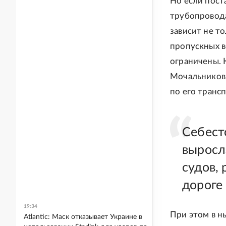
Но если пост
трубопровода
зависит не т
пропускных 
ограничены. 
Мочальников,
по его транс
Себест
выросл
судов,
дороге
19:34
При этом в н
Atlantic: Маск отказывает Украине в