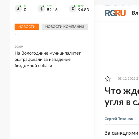
бального зала Трампа в Белом доме
СВЕЖИЙ НОМЕР
Р
0
0.75
0.77
0
82.16
94.83
Вл
20:12
Метеоролог Паршина: Жара до +42
градусов накроет южные регионы
НОВОСТИ
НОВОСТИ КОМПАНИЙ
РФ
20:09
На Вологодчине муниципалитет
оштрафовали за нападение
бездомной собаки
08.12.2022 2
Что жд
угля в
Сергей Тихонов
За санкциями