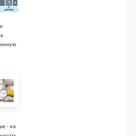
ые
на
венную
е - на
евышать