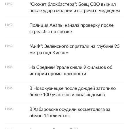
"Сюжет блокбастера": Боец СВО выжил
11:42
после удара молнии и встречи с медведем
Полиция Анапы начала проверку после
11:40
стрельбы по собаке
"АиФ": Зеленского спрятали на глубине 93
11:40
метра под Киевом
На Среднем Урале сняли 9 фильмов об
11:38
истории промышленности
В Новокузнецке после дождей затопило
11:36
более 100 участков и жилых домов
В Хабаровске осудили косметолога за
11:36
обман 14 клиенток