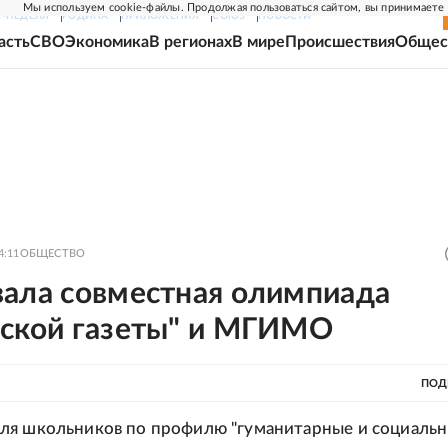
Мы используем cookie-файлы. Продолжая пользоваться сайтом, вы принимаете
Г-НЕДЕЛЯ
РОДИНА
ПРИЛОЖЕНИЯ
СОЮЗ
НОВОСТИ
асть
СВО
Экономика
В регионах
В мире
Происшествия
Общес
4:11
ОБЩЕСТВО
вала совместная олимпиада
йской газеты" и МГИМО
ПОД
ля школьников по профилю "гуманитарные и социаль