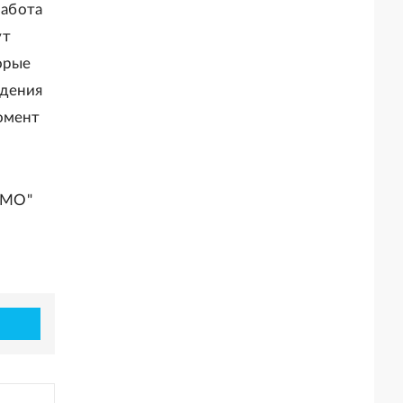
работа
ут
орые
едения
момент
ИМО"