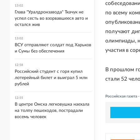
собеседовании
13:02
Глава "Уралдронзавода" Ткачук не
по всему ком
успел сесть во взорвавшееся авто и
опубликованы
остался жив
получают дип
13:02
олимпиады, н
ВСУ отправляют солдат под Харьков
участия в сор
и Сумы без обеспечения
12:58
В прошлом г
Российский студент с горя купил
лотерейный билет и выиграл 5 млн
стали 52 чело
рублей
Российская газета
12:55
В центре Омска легковушка наехала
на толпу пешеходов, пострадали
восемь человек