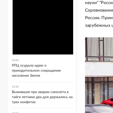
науки" "Росс
Соревновани
России. Прин
зарубежных 
14:04
РПЦ осудила идею о
принудительном сокращении
населения Земли
13:56
Выжившие при аварии самолета в
тайге летчики два дня держались на
трех конфетах