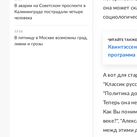
В аварии на Советском проспекте в
она может ск
Калининграде пострадали четыре
социологичес
человека
13:16
В пятницу в Москве возможны град,
ЧИТАЙТЕ ТАКЖ
ливни и грозы
Квинтэссен
программа 
А вот для ст
"Классик рус
"Политика до
Теперь она не
Как Вы поним
веке?", "Але
межд этими д