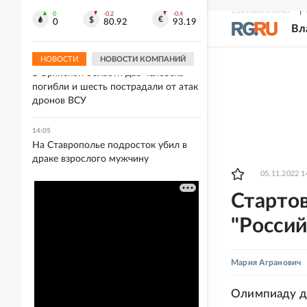
14:09
СВЕЖИЙ НОМЕР
Р
Путин похвалил темпы роста
0
-0.2
-0.4
0
80.92
93.19
Вл
Дальнего Востока
НОВОСТИ
НОВОСТИ КОМПАНИЙ
14:06
В Брянской области два человека
погибли и шесть пострадали от атак
дронов ВСУ
14:05
На Ставрополье подросток убил в
драке взрослого мужчину
05.11.2022 1
Старто
"Росси
Мария Агранович
Олимпиаду д