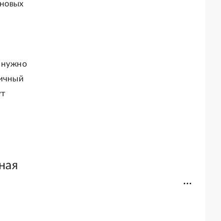
 новых
е нужно
Личный
ут
ная