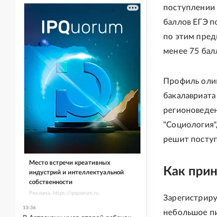
поступлении 
баллов ЕГЭ п
по этим пред
менее 75 бал
Профиль оли
бакалавриат
регионоведен
"Социология"
решит поступ
Место встречи креативных
Как прин
индустрий и интеллектуальной
собственности
Реклама. https://ipquorum.ru
Зарегистриру
13:36
небольшое пи