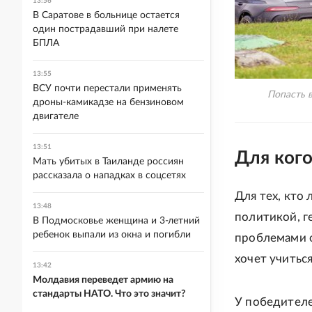
13:56
В Саратове в больнице остается
один пострадавший при налете
БПЛА
13:55
ВСУ почти перестали применять
Попасть в
дроны-камикадзе на бензиновом
двигателе
13:51
Для кого
Мать убитых в Таиланде россиян
рассказала о нападках в соцсетях
Для тех, кто
13:48
политикой, г
В Подмосковье женщина и 3-летний
ребенок выпали из окна и погибли
проблемами 
хочет учитьс
13:42
Молдавия переведет армию на
стандарты НАТО. Что это значит?
У победителе