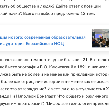
азать об обществе и людях? Дайте ответ с позиций
кой науки". Всего на выбор предложено 12 тем.
Е
ция нового: современная образовательная
и аудитория Евразийского НОЦ
аршеклассников тем почти вдвое больше - 21. Вот неко
ской историографии В.О. Ключевский в 1891 г. написал:
лжна быть не более и не менее как прикладной истор
 более как отрицание истории и не менее как ее искаж
аете это утверждение? Имеет ли оно актуальность в X
ксандр I и Наполеон Бонапарт. Что общего и различног
вумя императорами?", "Цифровые технологии приводя