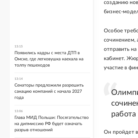
созданию нов
бизнес-модел
Особое требо
сочинением, 
13:15
отправить на
Появились кадры с места ДТП в
кабинет. Жюр
Омске, где легковушка наехала на
толпу пешеходов
участие в фи
13:14
Сенаторы предложили разрешить
Олимпи
санацию компаний с начала 2027
года
сочинен
13:06
работа
Глава МИД Польши: Посягательство
на дипмиссию РФ будет означать
разрыв отношений
Он пройдет в