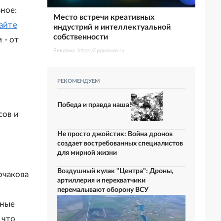
ное:
Место встречи креативных
айте
индустрий и интеллектуальной
собственности
 - от
Реклама. https://ipquorum.ru
РЕКОМЕНДУЕМ
Победа и правда наша!
сов и
Не просто джойстик: Война дронов
создает востребованных специалистов
для мирной жизни
Воздушный кулак "Центра": Дроны,
рчакова
артиллерия и перехватчики
перемалывают оборону ВСУ
тные
 что