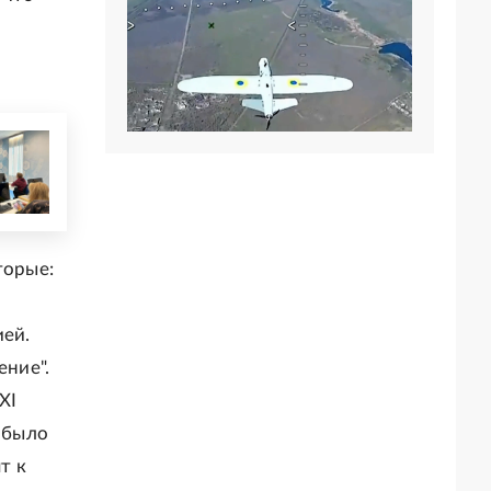
торые:
ией.
ение".
XI
о было
т к