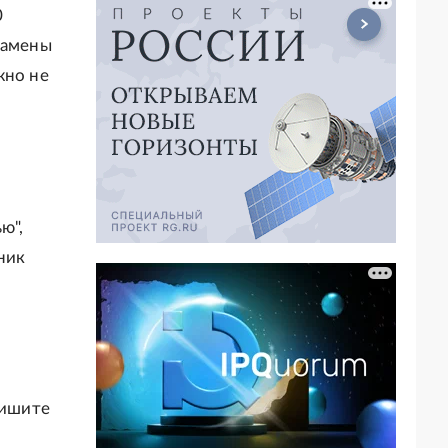
0
замены
жно не
ю",
ник
ишите