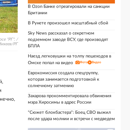
В Ozon Банке отреагировали на санкции
Британии
В Рунете произошел масштабный сбой
Sky News рассказал о секретном
е "РГ". /
подземном заводе ВСУ, где производят
Михеев/РГ
БПЛА
Наезд легковушки на толпу пешеходов в
Омске попал на видео
Фото
Видео
Еврокомиссия создала спецгруппу,
которая занимается подготовкой к
й,
солнечному затмению
и
Захарова прокомментировала обвинения
нечно,
мэра Хиросимы в адрес России
"Сюжет блокбастера": Боец СВО выжил
после удара молнии и встречи с медведем