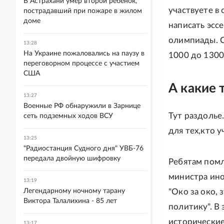
В Астрахани умер второй ребенок,
участвуете в
пострадавший при пожаре в жилом
доме
написать эсс
олимпиады. С
13:28
На Украине пожаловались на паузу в
1000 до 1300
переговорном процессе с участием
США
А какие 
13:27
Военные РФ обнаружили в Зарнице
Тут раздолье.
сеть подземных ходов ВСУ
для тех,кто у
13:25
"Радиостанция Судного дня" УВБ-76
передала двойную шифровку
Ребятам помл
министра ино
13:19
Легендарному ночному тарану
"Око за око, 
Виктора Талалихина - 85 лет
политику". В
исторические
13:17